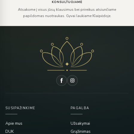
KONSULTUOJAME
Atsakome į visus jūsų klausimus bei prireikus atsiunčiame
papildomas nuotraukas. Gyvai laukiame Klaipėdoje.
SUSIPAŽINKIME
PAGALBA
Apie mus
Užsakymai
DUK
Grąžinimas