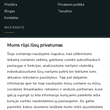
Priežiūra
Privatumo politika
Blogas
Taisyklės
Kontaktai
MUS RASITE
Taikos pr. 139
Mums rūpi Jūsų privatumas
PC Molas, Klaipėda
Taikos pr. 141
Šioje svetainėje naudojame slapukus, kad užtikrintume
PC BIG 2, Klaipėda
tinkamą svetainės veikimą, galėtume suteikti auksoKlasika.lt
Šilutės pl. 35
PC Banginis, Klaipėda
paslaugas ir funkcijas, analizuotume naršymo statistiką,
individualizuotume Jūsų naršymo patirtį bei teiktume Jums
NAUJIENLAIŠKIS
aktualius rinkodaros pasiūlymus. Taip pat dalijamės
informacija apie tai, kaip naudojatės mūsų svetaine su mūsų
Prenumeruokite ir gaukite pasiūlymus, naujienas bei riboto
socialinės žiniasklaidos, reklamos ir analizės partneriais, kurie
leidimo kolekcijas.
gali ją sujungti su kita informacija, kurią jiems pateikėte arba
kurią jie surinko naudodamiesi jų paslaugomis. Jūs galite
pasirinkti, kokius duomenis leidžiate mums rinkti spustelėdami