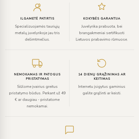
el.
paštą
ILGAMETĖ PATIRTIS
KOKYBĖS GARANTIJA
Specializuojamės tauriųjų
Juvelyrika prabuota, bei
metalų juvelyrikoje jau tris
brangakmeniai sertifikuoti
dešimtmečius.
Lietuvos prabavimo rūmuose.
NEMOKAMAS IR PATOGUS
14 DIENŲ GRĄŽINIMAS AR
PRISTATYMAS
KEITIMAS
Siūlome įvairius greitus
Internetu įsigytus gaminius
pristatymo būdus. Perkant už 49
galite grąžinti ar keisti.
€ ar daugiau - pristatome
nemokamai.