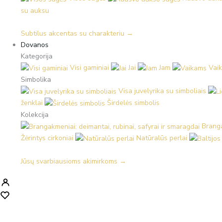
su auksu
Subtilus akcentas su charakteriu →
Dovanos
Kategorija
Visi gaminiai
Jai
Jam
Vai
Simbolika
Visa juvelyrika su simboliais
ženklai
Širdelės simbolis
Kolekcija
Branga
Žėrintys cirkoniai
Natūralūs perlai
Jūsų svarbiausioms akimirkoms →