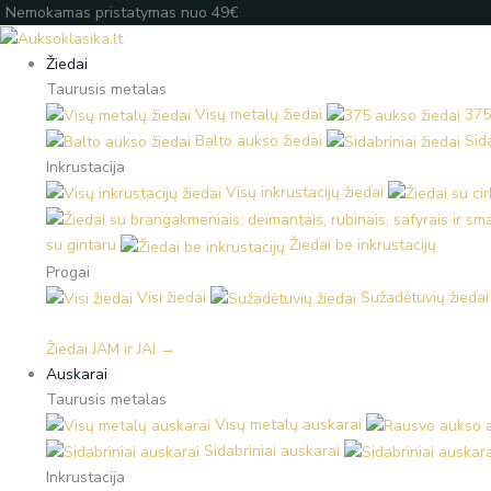
Pereiti
Products
Products
Įveskite
Nemokamas pristatymas nuo 49€
prie
search
search
el.
turinio
paštą
Žiedai
Taurusis metalas
Visų metalų žiedai
375
Balto aukso žiedai
Sida
Inkrustacija
Visų inkrustacijų žiedai
su gintaru
Žiedai be inkrustacijų
Progai
Visi žiedai
Sužadėtuvių žiedai
Žiedai JAM ir JAI →
Auskarai
Taurusis metalas
Visų metalų auskarai
Sidabriniai auskarai
Inkrustacija