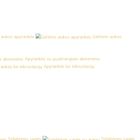
 aukso apyrankės
Geltono aukso
Apyrankės su pusbrangiais akmenimis
Apyrankės be inkrustacijų
Sidabrinės sagės
Sidabrinės sagės