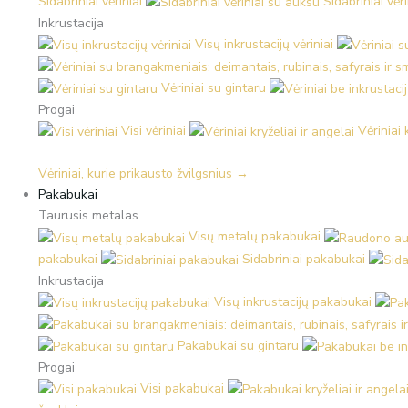
Sidabriniai vėriniai
Sidabriniai vėr
Inkrustacija
Visų inkrustacijų vėriniai
Vėriniai su gintaru
Progai
Visi vėriniai
Vėriniai 
Vėriniai, kurie prikausto žvilgsnius →
Pakabukai
Taurusis metalas
Visų metalų pakabukai
pakabukai
Sidabriniai pakabukai
Inkrustacija
Visų inkrustacijų pakabukai
Pakabukai su gintaru
Progai
Visi pakabukai