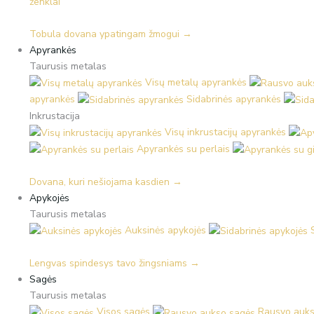
ženklai
Tobula dovana ypatingam žmogui →
Apyrankės
Taurusis metalas
Visų metalų apyrankės
apyrankės
Sidabrinės apyrankės
Inkrustacija
Visų inkrustacijų apyrankės
Apyrankės su perlais
Dovana, kuri nešiojama kasdien →
Apykojės
Taurusis metalas
Auksinės apykojės
Lengvas spindesys tavo žingsniams →
Sagės
Taurusis metalas
Visos sagės
Rausvo auks