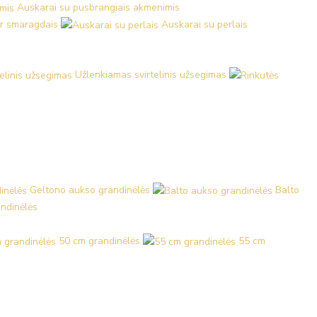
Auskarai su pusbrangiais akmenimis
ir smaragdais
Auskarai su perlais
Užlenkiamas svirtelinis užsegimas
Geltono aukso grandinėlės
Balto
ndinėlės
50 cm grandinėlės
55 cm