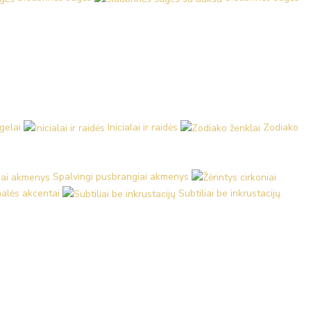
ngelai
Inicialai ir raidės
Zodiako
Spalvingi pusbrangiai akmenys
malės akcentai
Subtiliai be inkrustacijų