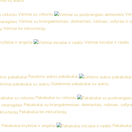
iniai su auksu
Vėriniai su cirkoniu
Vėr
Vėriniai su brangakmeniais: deimantais, rubinais, safyrais ir
Vėriniai be inkrustacijų
kryželiai ir angelai
Vėriniai inicialai ir raidės
Raudono aukso pakabukai
Sidabriniai pakabukai su auksu
Pakabukai su cirkoniu
Pakabukai su brangakmeniais: deimantais, rubinais, safyra
Pakabukai be inkrustacijų
Pakabukai kryželiai ir angelai
Pakabukai i