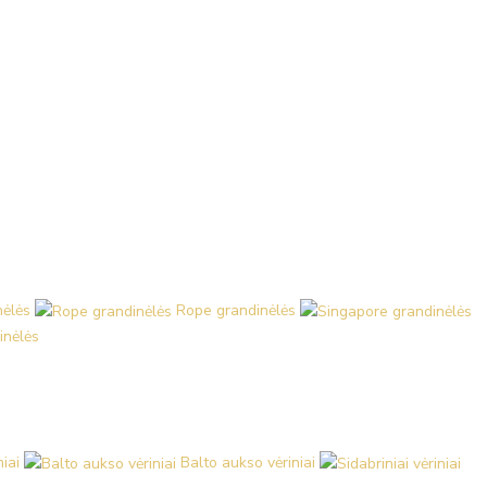
nėlės
Rope grandinėlės
inėlės
iai
Balto aukso vėriniai