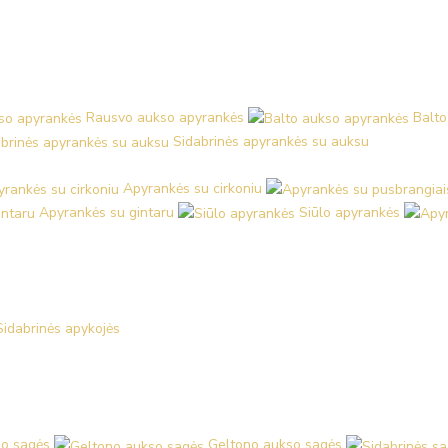
Rausvo aukso apyrankės
Balto
Sidabrinės apyrankės su auksu
Apyrankės su cirkoniu
Apyrankės su gintaru
Siūlo apyrankės
Sidabrinės apykojės
o sagės
Geltono aukso sagės