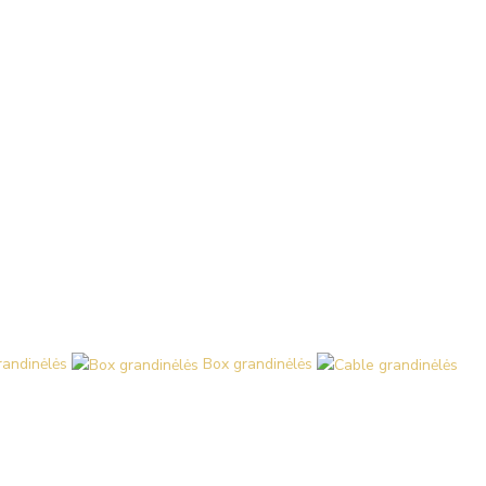
randinėlės
Box grandinėlės