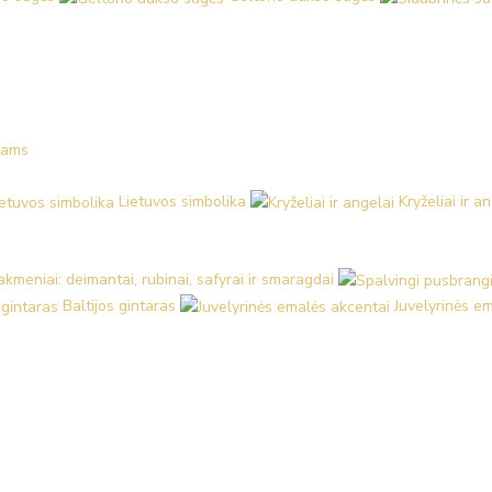
kams
Lietuvos simbolika
Kryželiai ir a
kmeniai: deimantai, rubinai, safyrai ir smaragdai
Baltijos gintaras
Juvelyrinės e