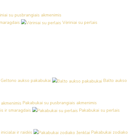
iniai su pusbrangiais akmenimis
 smaragdais
Vėriniai su perlais
Geltono aukso pakabukai
Balto aukso
Pakabukai su pusbrangiais akmenimis
is ir smaragdais
Pakabukai su perlais
nicialai ir raidės
Pakabukai zodiako