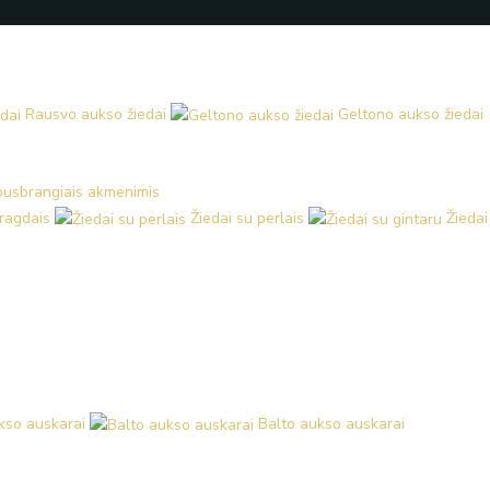
Rausvo aukso žiedai
Geltono aukso žiedai
 pusbrangiais akmenimis
aragdais
Žiedai su perlais
Žiedai
kso auskarai
Balto aukso auskarai