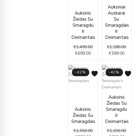
Current
Original
Curre
Origi
Auksiniai
price
price
price
price
Auksinis
Auskarai
is:
was:
is:
was:
Žiedas Su
Su
€699.00.
€1,490.00.
€599.
€1,18
Smaragdu
Smaragdais
Ir
Ir
Deimantais
Deimantais
€
1,490.00
€
1,180.00
€
699.00
€
599.00
-42%
-42%
Current
Original
price
price
Curre
Origi
Auksinis
is:
was:
price
price
Žiedas Su
€899.00.
€1,550.00.
is:
was:
Auksinis
Smaragdu
€699.
€1,20
Žiedas Su
Ir
Smaragdais
Deimantais
€
1,550.00
€
1,200.00