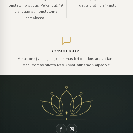
pristatymo būdus. Perkant už 49
galite grąžinti ar keisti.
€ ar daugiau - pristatome
nemokamai.
KONSULTUOJAME
Atsakome į visus jūsų klausimus bei prireikus atsiunčiame
papildomas nuotraukas. Gyvai laukiame Klaipėdoje.