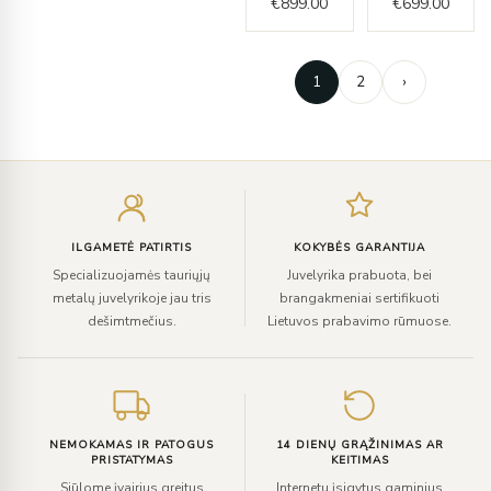
€
899.00
€
699.00
1
2
›
Įveskite
el.
paštą
ILGAMETĖ PATIRTIS
KOKYBĖS GARANTIJA
Specializuojamės tauriųjų
Juvelyrika prabuota, bei
metalų juvelyrikoje jau tris
brangakmeniai sertifikuoti
dešimtmečius.
Lietuvos prabavimo rūmuose.
NEMOKAMAS IR PATOGUS
14 DIENŲ GRĄŽINIMAS AR
PRISTATYMAS
KEITIMAS
Siūlome įvairius greitus
Internetu įsigytus gaminius