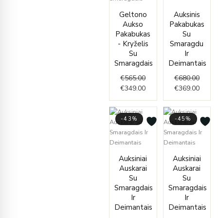
Original
Current
price
price
Geltono
Auksinis
price
price
was:
is:
Aukso
Pakabukas
was:
is:
€680.
€369.
Pakabukas
Su
€565.00.
€349.00.
- Kryželis
Smaragdu
Su
Ir
Smaragdais
Deimantais
€
565.00
€
680.00
€
349.00
€
369.00
-43%
-45%
Current
Original
Origi
Curr
Auksiniai
Auksiniai
price
price
price
price
Auskarai
Auskarai
is:
was:
was:
is:
Su
Su
€799.00.
€1,390.00.
€2,00
€1,09
Smaragdais
Smaragdais
Ir
Ir
Deimantais
Deimantais