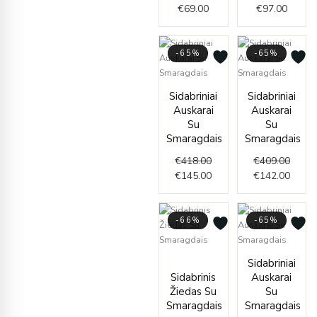
€
69.00
€
97.00
-65%
-65%
Original
Current
Origin
Curre
Sidabriniai
Sidabriniai
price
price
price
price
Auskarai
Auskarai
was:
is:
was:
is:
Su
Su
€418.00.
€145.00.
€409.
€142.
Smaragdais
Smaragdais
€
418.00
€
409.00
€
145.00
€
142.00
-66%
-65%
Current
Original
Origin
Curre
Sidabriniai
price
price
price
price
Sidabrinis
Auskarai
is:
was:
was:
is:
Žiedas Su
Su
€84.00.
€244.00.
€410.
€142.
Smaragdais
Smaragdais