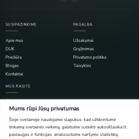
SUSIPAŽINKIME
PAGALBA
Apie mus
Užsakymai
DUK
Grąžinimas
Priežiūra
Privatumo politika
Blogas
Taisyklės
Kontaktai
MUS RASITE
Taikos pr. 139
Mums rūpi Jūsų privatumas
PC Molas, Klaipėda
Taikos pr. 141
Šioje svetainėje naudojame slapukus, kad užtikrintume
PC BIG 2, Klaipėda
tinkamą svetainės veikimą, galėtume suteikti auksoKlasika.lt
Šilutės pl. 35
PC Banginis, Klaipėda
paslaugas ir funkcijas, analizuotume naršymo statistiką,