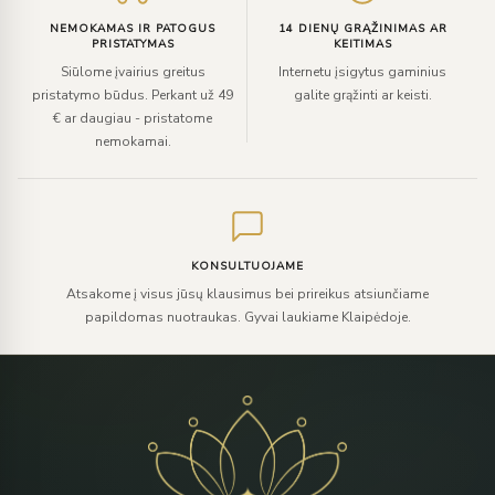
NEMOKAMAS IR PATOGUS
14 DIENŲ GRĄŽINIMAS AR
PRISTATYMAS
KEITIMAS
Siūlome įvairius greitus
Internetu įsigytus gaminius
pristatymo būdus. Perkant už 49
galite grąžinti ar keisti.
€ ar daugiau - pristatome
nemokamai.
KONSULTUOJAME
Atsakome į visus jūsų klausimus bei prireikus atsiunčiame
papildomas nuotraukas. Gyvai laukiame Klaipėdoje.