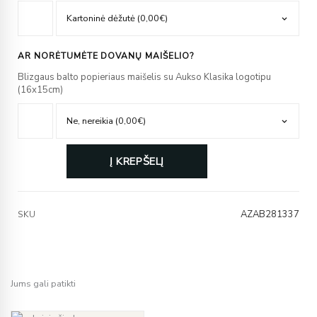
AR NORĖTUMĖTE DOVANŲ MAIŠELIO?
Blizgaus balto popieriaus maišelis su Aukso Klasika logotipu
(16x15cm)
Į KREPŠELĮ
AZAB281337
SKU
Jums gali patikti