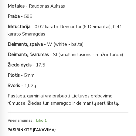
Metalas
- Raudonas Auksas
Praba
- 585
Inkrustacija
- 0,02 karato Deimantai (6 Deimantai); 0,41
karato Smaragdas
Deimantų spalva
- W (white - balta)
Deimantų švarumas
- SI (small inclusions - maži intarpai)
Žiedo dydis
- 17,5
Plotis
- 5mm
Svoris
- 1,02g
Pastaba: gaminiai yra prabuoti Lietuvos prabavimo
rūmuose. Žiedas turi smaragdo ir deimantų sertifikatą.
Prieinamumas:
Liko 1
PASIRINKITE ĮPAKAVIMĄ: