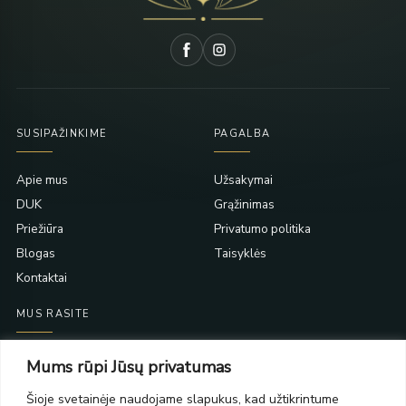
SUSIPAŽINKIME
PAGALBA
Apie mus
Užsakymai
DUK
Grąžinimas
Priežiūra
Privatumo politika
Blogas
Taisyklės
Kontaktai
MUS RASITE
Taikos pr. 139
Mums rūpi Jūsų privatumas
PC Molas, Klaipėda
Taikos pr. 141
Šioje svetainėje naudojame slapukus, kad užtikrintume