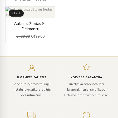
€1,290.00.
€899.00.
-37%
Original
Current
Auksinis Žiedas Su
price
price
Deimantu
was:
is:
€
790.00
€
499.00
€790.00.
€499.00.
Įveskite
el.
paštą
ILGAMETĖ PATIRTIS
KOKYBĖS GARANTIJA
Specializuojamės tauriųjų
Juvelyrika prabuota, bei
metalų juvelyrikoje jau tris
brangakmeniai sertifikuoti
dešimtmečius.
Lietuvos prabavimo rūmuose.