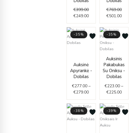
Dobilas
Dobilas
€
399.00
€
769.00
€
249.00
€
501.00
-35%
-35%
Price
range:
Price
Auksinis
€277.00
range
Auksinė
Pakabukas
through
€223.
Apyrankė -
Su Oniksu -
€279.00
throu
Dobilas
Dobilas
€225.
€
277.00
–
€
223.00
–
€
279.00
€
225.00
-38%
-39%
Original
Current
price
price
Curren
Origin