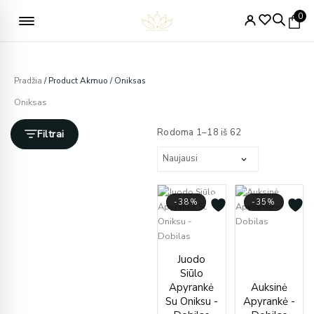
Pereiti
Nemokamas pristatymas nuo 49€
0
prie
turinio
Pradžia
/ Product Akmuo / Oniksas
Oniksas
Rūšiuojama
pagal
Rodoma 1–18 iš 62
Filtrai
naujausią
-38%
-35%
Origin
Curre
Original
Current
price
price
Juodo
price
price
was:
is:
Siūlo
was:
is:
€769.
€501.
Apyrankė
Auksinė
€399.00.
€249.00.
Su Oniksu -
Apyrankė -