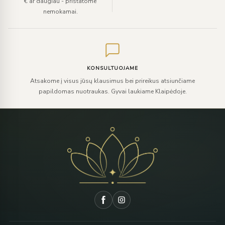
€ ar daugiau - pristatome
nemokamai.
KONSULTUOJAME
Atsakome į visus jūsų klausimus bei prireikus atsiunčiame
papildomas nuotraukas. Gyvai laukiame Klaipėdoje.