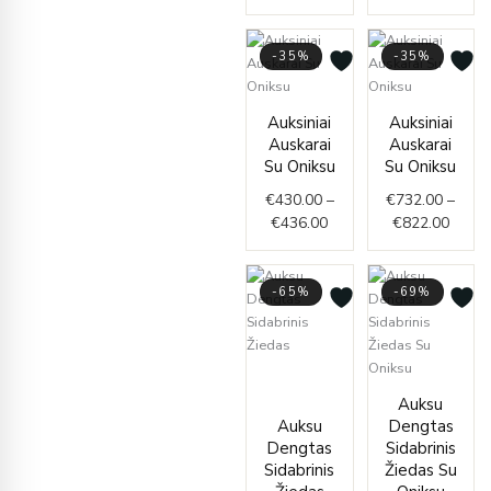
-35%
-35%
Price
Price
Auksiniai
Auksiniai
range:
range
Auskarai
Auskarai
€430.00
€732.
Su Oniksu
Su Oniksu
through
throu
€
430.00
–
€
732.00
–
€436.00
€822.
€
436.00
€
822.00
-65%
-69%
Original
Current
price
price
Curren
Origin
Auksu
was:
is:
price
price
Auksu
Dengtas
€343.00.
€119.00.
is:
was:
Dengtas
Sidabrinis
€59.00
€188.
Sidabrinis
Žiedas Su