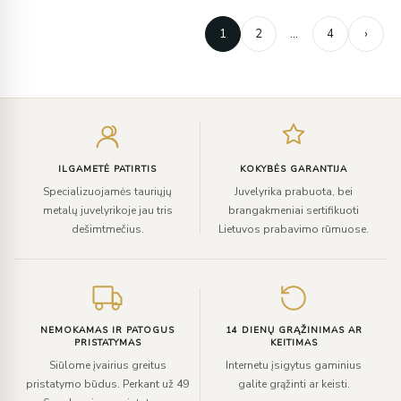
1
2
…
4
›
Įveskite
el.
paštą
ILGAMETĖ PATIRTIS
KOKYBĖS GARANTIJA
Specializuojamės tauriųjų
Juvelyrika prabuota, bei
metalų juvelyrikoje jau tris
brangakmeniai sertifikuoti
dešimtmečius.
Lietuvos prabavimo rūmuose.
NEMOKAMAS IR PATOGUS
14 DIENŲ GRĄŽINIMAS AR
PRISTATYMAS
KEITIMAS
Siūlome įvairius greitus
Internetu įsigytus gaminius
pristatymo būdus. Perkant už 49
galite grąžinti ar keisti.