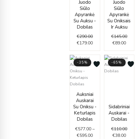
Juodo
Juodo
was:
is:
price
price
Siūlo
Siūlo
€290.00.
€179.00.
is:
was:
Apyrankė
Apyrankė
€89.00
€145.
Su Auksu -
Su Oniksais
Dobilas
Ir Auksu
€
290.00
€
145.00
€
179.00
€
89.00
-35%
-65%
Curren
Origin
price
price
Price
is:
was:
Auksniai
range:
€38.00
€110.
Auskarai
€577.00
Su Oniksu -
Sidabriniai
through
Keturlapis
Auskarai -
€595.00
Dobilas
Dobilas
€
577.00
–
€
110.00
€
595.00
€
38.00