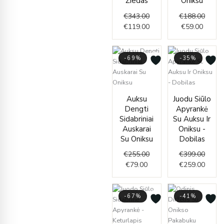
Žiedas
Oniksu
€
343.00
€
188.00
€
119.00
€
59.00
-69%
-35%
Current
Original
Origin
Curre
Auksu
Juodu Siūlo
price
price
price
price
Dengti
Apyrankė
is:
was:
was:
is:
Sidabriniai
Su Auksu Ir
€79.00.
€255.00.
€399.
€259.
Auskarai
Oniksu -
Su Oniksu
Dobilas
€
255.00
€
399.00
€
79.00
€
259.00
-67%
-41%