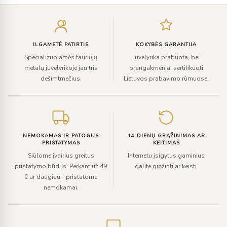
Įveskite
el.
paštą
ILGAMETĖ PATIRTIS
KOKYBĖS GARANTIJA
Specializuojamės tauriųjų
Juvelyrika prabuota, bei
metalų juvelyrikoje jau tris
brangakmeniai sertifikuoti
dešimtmečius.
Lietuvos prabavimo rūmuose.
NEMOKAMAS IR PATOGUS
14 DIENŲ GRĄŽINIMAS AR
PRISTATYMAS
KEITIMAS
Siūlome įvairius greitus
Internetu įsigytus gaminius
pristatymo būdus. Perkant už 49
galite grąžinti ar keisti.
€ ar daugiau - pristatome
nemokamai.