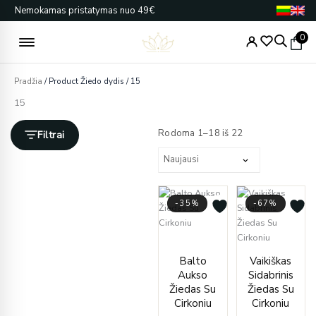
Pereiti
Nemokamas pristatymas nuo 49€
prie
turinio
0
Pradžia
/ Product Žiedo dydis / 15
15
Rūšiuojama
pagal
Rodoma 1–18 iš 22
Filtrai
naujausią
-35%
-67%
Price
range:
Origin
Curren
Balto
Vaikiškas
€277.00
price
price
Aukso
Sidabrinis
through
was:
is:
Žiedas Su
Žiedas Su
€328.00
€75.00
€25.00
Cirkoniu
Cirkoniu