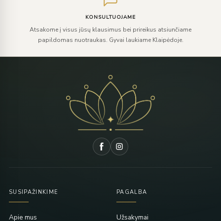
KONSULTUOJAME
Atsakome į visus jūsų klausimus bei prireikus atsiunčiame
papildomas nuotraukas. Gyvai laukiame Klaipėdoje.
SUSIPAŽINKIME
PAGALBA
Apie mus
Užsakymai