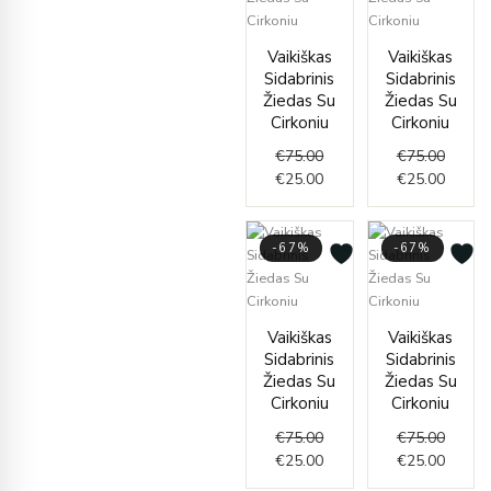
Original
Current
Origin
Curren
Vaikiškas
Vaikiškas
price
price
price
price
Sidabrinis
Sidabrinis
was:
is:
was:
is:
Žiedas Su
Žiedas Su
€75.00.
€25.00.
€75.00
€25.00
Cirkoniu
Cirkoniu
€
75.00
€
75.00
€
25.00
€
25.00
-67%
-67%
Original
Current
Origin
Curren
Vaikiškas
Vaikiškas
price
price
price
price
Sidabrinis
Sidabrinis
was:
is:
was:
is:
Žiedas Su
Žiedas Su
€75.00.
€25.00.
€75.00
€25.00
Cirkoniu
Cirkoniu
€
75.00
€
75.00
€
25.00
€
25.00