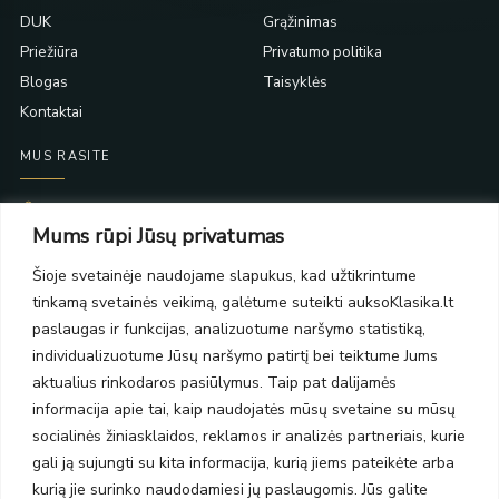
DUK
Grąžinimas
Priežiūra
Privatumo politika
Blogas
Taisyklės
Kontaktai
MUS RASITE
Taikos pr. 139
Mums rūpi Jūsų privatumas
PC Molas, Klaipėda
Taikos pr. 141
Šioje svetainėje naudojame slapukus, kad užtikrintume
PC BIG 2, Klaipėda
tinkamą svetainės veikimą, galėtume suteikti auksoKlasika.lt
Šilutės pl. 35
PC Banginis, Klaipėda
paslaugas ir funkcijas, analizuotume naršymo statistiką,
individualizuotume Jūsų naršymo patirtį bei teiktume Jums
NAUJIENLAIŠKIS
aktualius rinkodaros pasiūlymus. Taip pat dalijamės
informacija apie tai, kaip naudojatės mūsų svetaine su mūsų
Prenumeruokite ir gaukite pasiūlymus, naujienas bei riboto
socialinės žiniasklaidos, reklamos ir analizės partneriais, kurie
leidimo kolekcijas.
gali ją sujungti su kita informacija, kurią jiems pateikėte arba
kurią jie surinko naudodamiesi jų paslaugomis. Jūs galite