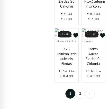
Žiedas Su
Plokštelėmis
Cirkoniu
Ir Cirkoniu
€
75.00
€
162.00
€
21.00
€
59.00
-42%
-35%
Price
Price
375
Balto
range:
range
Minimalistinis
Aukso
€154.00
€197.
auksinis
Žiedas Su
through
throu
žiedas
Cirkoniu
€184.00
€201.
€
154.00
–
€
197.00
–
€
184.00
€
201.00
1
2
›