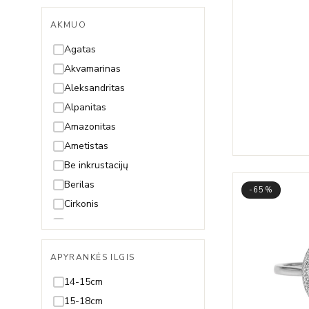
AKMUO
Agatas
Akvamarinas
Aleksandritas
Alpanitas
Amazonitas
Ametistas
Be inkrustacijų
Berilas
-65%
Cirkonis
Citrinas
Deimantas
APYRANKĖS ILGIS
Gintaras
Granatas
14-15cm
Hematitas
15-18cm