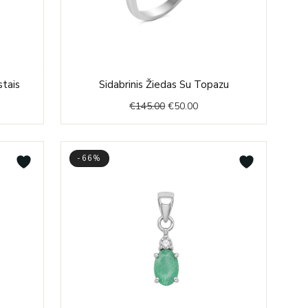
ent
Original
Current
stais
Sidabrinis Žiedas Su Topazu
price
price
€
145.00
€
50.00
was:
is:
.00.
€145.00.
€50.00.
-66%