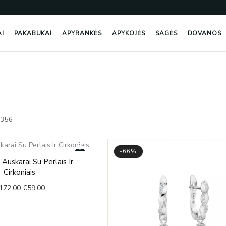
AI
PAKABUKAI
APYRANKĖS
APYKOJĖS
SAGĖS
DOVANOS
Rūšiuojama
pagal
1356
naujausią
-66%
Original
Current
i Auskarai Su Perlais Ir
price
price
Cirkoniais
was:
is:
172.00
€
59.00
€172.00.
€59.00.