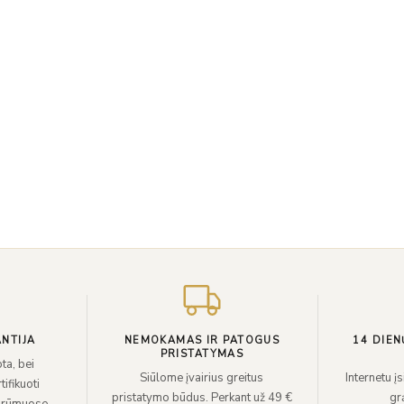
NTIJA
NEMOKAMAS IR PATOGUS
14 DIEN
PRISTATYMAS
ta, bei
Siūlome įvairius greitus
Internetu į
ifikuoti
pristatymo būdus. Perkant už 49 €
grą