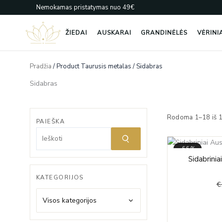
Pereiti
Nemokamas pristatymas nuo 49€
prie
turinio
ŽIEDAI
AUSKARAI
GRANDINĖLĖS
VĖRINI
Pradžia
/ Product Taurusis metalas / Sidabras
Sidabras
Rodoma 1–18 iš 
PAIEŠKA
-66%
Sidabrinia
KATEGORIJOS
€
Visos kategorijos