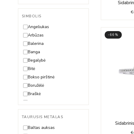
Sidabrin
Singapore
Snake (Gyvatėlė)
€
SIMBOLIS
Spiga
Angeliukas
Arbūzas
-66%
Balerina
Banga
Begalybė
Bitė
Bokso pirštinė
Boružėlė
Braškė
Dama
Dobilas
TAURUSIS METALAS
Drakonas
Sidabrin
Drugelis
Baltas auksas
€