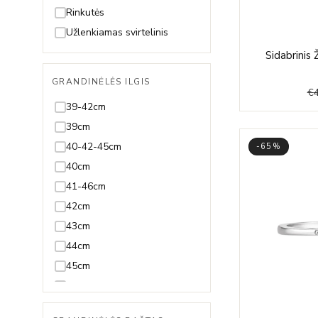
Špinelis
19-23cm
Rinkutės
Sultanitas
19,5cm
Užlenkiamas svirtelinis
Swarovski
19cm
Sidabrinis
Tanzanitas
20-23cm
GRANDINĖLĖS ILGIS
Terahercas
20-24cm
€
39-42cm
Topazas
20,5-23,5cm
39cm
Turkis
20,5cm
40-42-45cm
-65%
Turmalinas
20cm
40cm
21,5cm
41-46cm
21cm
42cm
22,5cm
43cm
22cm
44cm
23,5cm
45cm
23cm
46-51cm
24cm
47-50cm
Reguliuojama visų ilgių