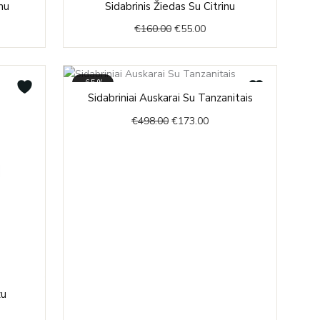
inu
Sidabrinis Žiedas Su Citrinu
price
price
€
160.00
€
55.00
was:
is:
0.
€160.00.
€55.00.
-65%
Original
Current
Sidabriniai Auskarai Su Tanzanitais
price
price
€
498.00
€
173.00
was:
is:
€498.00.
€173.00.
nt
zu