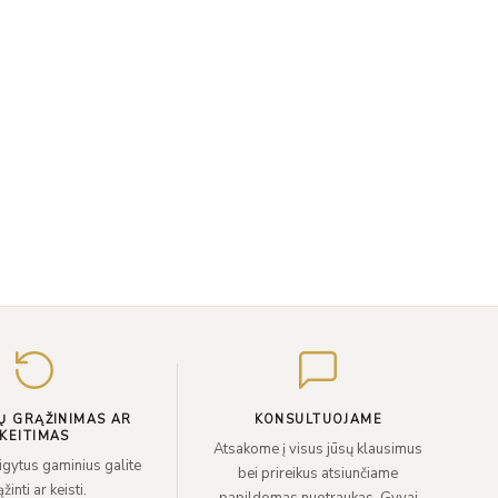
Įveskite
el.
paštą
Ų GRĄŽINIMAS AR
KONSULTUOJAME
KEITIMAS
Atsakome į visus jūsų klausimus
sigytus gaminius galite
bei prireikus atsiunčiame
žinti ar keisti.