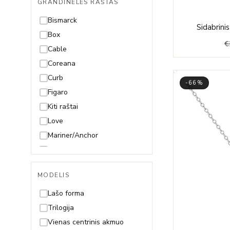
GRANDINĖLĖS RAŠTAS
49cm
50cm
Bismarck
Sidabrini
55cm
Box
€
60cm
Cable
65cm
Coreana
70cm
Curb
-66%
Figaro
Kiti raštai
Love
Mariner/Anchor
Mona Lisa
Paperclip
MODELIS
Pitonas
Rolo
Lašo forma
Rombo
Trilogija
Rope (Virvutė)
Vienas centrinis akmuo