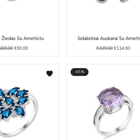
Original
Current
Original
Curr
is Žiedas Su Ametistu
Sidabriniai Auskarai Su Ameti
price
price
price
price
269.00
€
93.00
€
329.00
€
114.00
was:
is:
was:
is:
€269.00.
€93.00.
€329.00.
€114
-65%