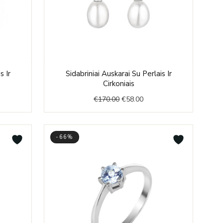
nt
Original
Current
s Ir
Sidabriniai Auskarai Su Perlais Ir
price
price
Cirkoniais
was:
is:
€
170.00
€
58.00
0.
€170.00.
€58.00.
-66%