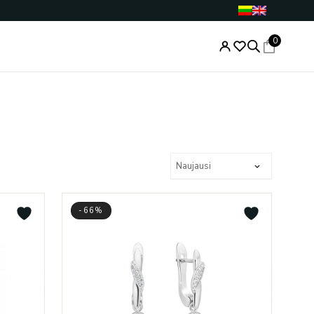
0
-66%