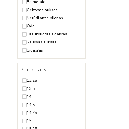
Fėja
Be metalo
Gėlytė
Geltonas auksas
Gyvatė
Nerūdijantis plienas
Gyvybės medis
Oda
Inicialas/Raidė
Paauksuotas sidabras
Kačiukas
Rausvas auksas
Karūna
Sidabras
Karys
Kaspinas
ŽIEDO DYDIS
Keksiukas
13,25
Kelionės
13,5
Keltų mazgas
14
Kriauklytė
14,5
Kryželis
14,75
Lapelis
15
Laumžirgis
15,25