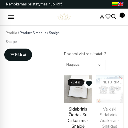
Pereiti
Nemokamas pristatymas nuo 49€
prie
turinio
0
Pradžia
/ Product Simbolis / Snaigė
Snaigė
Rūšiuojama
pagal
Rodomi visi rezultatai: 2
Filtrai
naujausią
-64%
NETURIME
Original
Current
Origin
Curren
Sidabrinis
Vaikiški
price
price
price
price
Žiedas Su
Sidabriniai
was:
is:
was:
is:
Cirkoniais -
Auskarai -
€42.00.
€15.00.
€97.00
€29.00
Snaigė
Snaigės