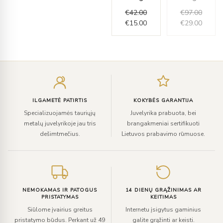
€
42.00
€
97.00
€
15.00
€
29.00
Įveskite
el.
paštą
ILGAMETĖ PATIRTIS
KOKYBĖS GARANTIJA
Specializuojamės tauriųjų
Juvelyrika prabuota, bei
metalų juvelyrikoje jau tris
brangakmeniai sertifikuoti
dešimtmečius.
Lietuvos prabavimo rūmuose.
NEMOKAMAS IR PATOGUS
14 DIENŲ GRĄŽINIMAS AR
PRISTATYMAS
KEITIMAS
Siūlome įvairius greitus
Internetu įsigytus gaminius
pristatymo būdus. Perkant už 49
galite grąžinti ar keisti.