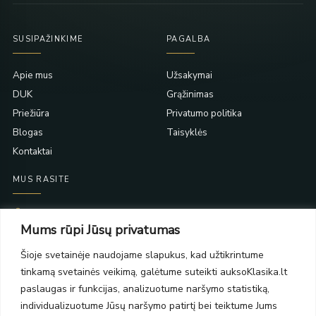
SUSIPAŽINKIME
PAGALBA
Apie mus
Užsakymai
DUK
Grąžinimas
Priežiūra
Privatumo politika
Blogas
Taisyklės
Kontaktai
MUS RASITE
Taikos pr. 139
Mums rūpi Jūsų privatumas
PC Molas, Klaipėda
Taikos pr. 141
Šioje svetainėje naudojame slapukus, kad užtikrintume
PC BIG 2, Klaipėda
tinkamą svetainės veikimą, galėtume suteikti auksoKlasika.lt
Šilutės pl. 35
PC Banginis, Klaipėda
paslaugas ir funkcijas, analizuotume naršymo statistiką,
individualizuotume Jūsų naršymo patirtį bei teiktume Jums
NAUJIENLAIŠKIS