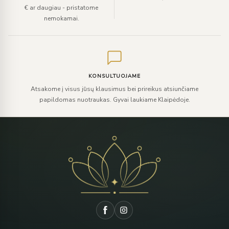
€ ar daugiau - pristatome
nemokamai.
KONSULTUOJAME
Atsakome į visus jūsų klausimus bei prireikus atsiunčiame
papildomas nuotraukas. Gyvai laukiame Klaipėdoje.