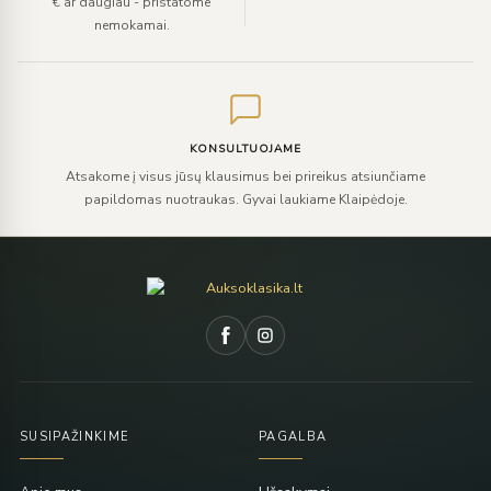
€ ar daugiau - pristatome
nemokamai.
KONSULTUOJAME
Atsakome į visus jūsų klausimus bei prireikus atsiunčiame
papildomas nuotraukas. Gyvai laukiame Klaipėdoje.
SUSIPAŽINKIME
PAGALBA