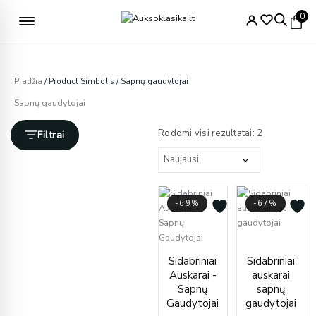
Pereiti
Nemokamas pristatymas nuo 49€
0
prie
turinio
Pradžia
/ Product Simbolis / Sapnų gaudytojai
Sapnų gaudytojai
Rūšiuojama
pagal
Rodomi visi rezultatai: 2
Filtrai
naujausią
-69%
-67%
Curren
Origin
Current
Original
price
price
Sidabriniai
Sidabriniai
price
price
is:
was:
Auskarai -
auskarai
is:
was:
€35.00
€105.
Sapnų
sapnų
€35.00.
€112.00.
Gaudytojai
gaudytojai