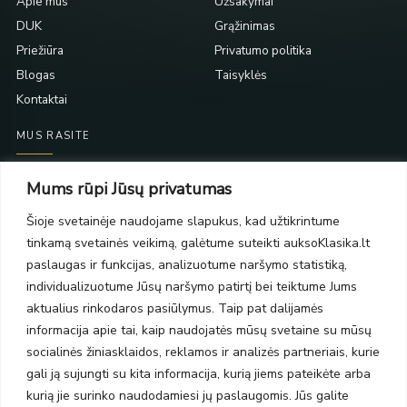
Apie mus
Užsakymai
DUK
Grąžinimas
Priežiūra
Privatumo politika
Blogas
Taisyklės
Kontaktai
MUS RASITE
Taikos pr. 139
Mums rūpi Jūsų privatumas
PC Molas, Klaipėda
Taikos pr. 141
Šioje svetainėje naudojame slapukus, kad užtikrintume
PC BIG 2, Klaipėda
tinkamą svetainės veikimą, galėtume suteikti auksoKlasika.lt
Šilutės pl. 35
paslaugas ir funkcijas, analizuotume naršymo statistiką,
PC Banginis, Klaipėda
individualizuotume Jūsų naršymo patirtį bei teiktume Jums
NAUJIENLAIŠKIS
aktualius rinkodaros pasiūlymus. Taip pat dalijamės
informacija apie tai, kaip naudojatės mūsų svetaine su mūsų
socialinės žiniasklaidos, reklamos ir analizės partneriais, kurie
Prenumeruokite ir gaukite pasiūlymus, naujienas bei riboto
gali ją sujungti su kita informacija, kurią jiems pateikėte arba
leidimo kolekcijas.
kurią jie surinko naudodamiesi jų paslaugomis. Jūs galite