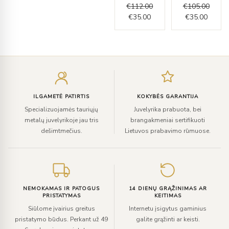
€
112.00
€
105.00
€
35.00
€
35.00
Įveskite
el.
paštą
ILGAMETĖ PATIRTIS
KOKYBĖS GARANTIJA
Specializuojamės tauriųjų
Juvelyrika prabuota, bei
metalų juvelyrikoje jau tris
brangakmeniai sertifikuoti
dešimtmečius.
Lietuvos prabavimo rūmuose.
NEMOKAMAS IR PATOGUS
14 DIENŲ GRĄŽINIMAS AR
PRISTATYMAS
KEITIMAS
Siūlome įvairius greitus
Internetu įsigytus gaminius
pristatymo būdus. Perkant už 49
galite grąžinti ar keisti.