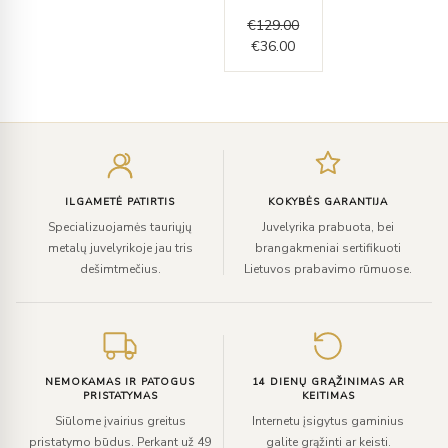
€
129.00
€
36.00
Įveskite
el.
paštą
ILGAMETĖ PATIRTIS
KOKYBĖS GARANTIJA
Specializuojamės tauriųjų
Juvelyrika prabuota, bei
metalų juvelyrikoje jau tris
brangakmeniai sertifikuoti
dešimtmečius.
Lietuvos prabavimo rūmuose.
NEMOKAMAS IR PATOGUS
14 DIENŲ GRĄŽINIMAS AR
PRISTATYMAS
KEITIMAS
Siūlome įvairius greitus
Internetu įsigytus gaminius
pristatymo būdus. Perkant už 49
galite grąžinti ar keisti.