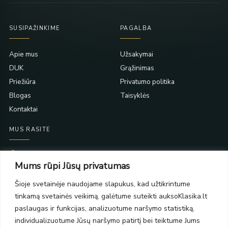
SUSIPAŽINKIME
PAGALBA
Apie mus
Užsakymai
DUK
Grąžinimas
Priežiūra
Privatumo politika
Blogas
Taisyklės
Kontaktai
MUS RASITE
Taikos pr. 139
Mums rūpi Jūsų privatumas
PC Molas, Klaipėda
Taikos pr. 141
Šioje svetainėje naudojame slapukus, kad užtikrintume
PC BIG 2, Klaipėda
tinkamą svetainės veikimą, galėtume suteikti auksoKlasika.lt
Šilutės pl. 35
PC Banginis, Klaipėda
paslaugas ir funkcijas, analizuotume naršymo statistiką,
individualizuotume Jūsų naršymo patirtį bei teiktume Jums
NAUJIENLAIŠKIS