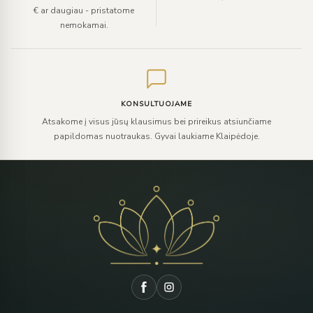
€ ar daugiau - pristatome
nemokamai.
KONSULTUOJAME
Atsakome į visus jūsų klausimus bei prireikus atsiunčiame
papildomas nuotraukas. Gyvai laukiame Klaipėdoje.