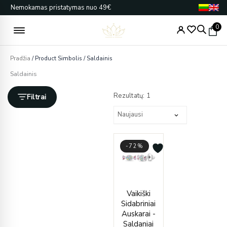
Pereiti
Nemokamas pristatymas nuo 49€
prie
turinio
0
Pradžia
/ Product Simbolis / Saldainis
Saldainis
Rezultatų: 1
Filtrai
-72%
Current
Original
Vaikiški
price
price
Sidabriniai
is:
was:
Auskarai -
€36.00.
€129.00.
Saldaniai