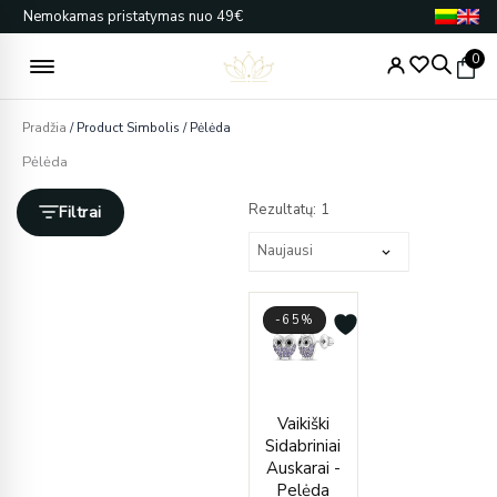
Pereiti
Nemokamas pristatymas nuo 49€
prie
turinio
0
Pradžia
/ Product Simbolis / Pėlėda
Pėlėda
Rezultatų: 1
Filtrai
-65%
Current
Original
Vaikiški
price
price
Sidabriniai
is:
was:
Auskarai -
€39.00.
€112.00.
Pelėda