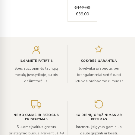
€
112.00
€
39.00
Įveskite
el.
paštą
ILGAMETĖ PATIRTIS
KOKYBĖS GARANTIJA
Specializuojamės tauriųjų
Juvelyrika prabuota, bei
metalų juvelyrikoje jau tris
brangakmeniai sertifikuoti
dešimtmečius.
Lietuvos prabavimo rūmuose.
NEMOKAMAS IR PATOGUS
14 DIENŲ GRĄŽINIMAS AR
PRISTATYMAS
KEITIMAS
Siūlome įvairius greitus
Internetu įsigytus gaminius
pristatymo būdus. Perkant už 49
galite grąžinti ar keisti.