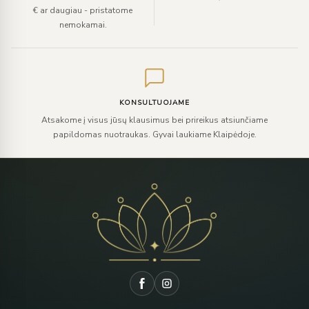
€ ar daugiau - pristatome
nemokamai.
KONSULTUOJAME
Atsakome į visus jūsų klausimus bei prireikus atsiunčiame
papildomas nuotraukas. Gyvai laukiame Klaipėdoje.