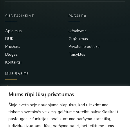
SUSIPAŽINKIME
PAGALBA
Apie mus
Užsakymai
DUK
Grąžinimas
Priežiūra
Privatumo politika
Blogas
Taisyklės
Kontaktai
MUS RASITE
Taikos pr. 139
Mums rūpi Jūsų privatumas
PC Molas, Klaipėda
Taikos pr. 141
Šioje svetainėje naudojame slapukus, kad užtikrintume
PC BIG 2, Klaipėda
tinkamą svetainės veikimą, galėtume suteikti auksoKlasika.lt
Šilutės pl. 35
PC Banginis, Klaipėda
paslaugas ir funkcijas, analizuotume naršymo statistiką,
individualizuotume Jūsų naršymo patirtį bei teiktume Jums
NAUJIENLAIŠKIS