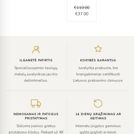
€
110.00
€
37.00
Įveskite
el.
paštą
ILGAMETĖ PATIRTIS
KOKYBĖS GARANTIJA
Specializuojamės tauriųjų
Juvelyrika prabuota, bei
metalų juvelyrikoje jau tris
brangakmeniai sertifikuoti
dešimtmečius.
Lietuvos prabavimo rūmuose.
NEMOKAMAS IR PATOGUS
14 DIENŲ GRĄŽINIMAS AR
PRISTATYMAS
KEITIMAS
Siūlome įvairius greitus
Internetu įsigytus gaminius
pristatymo būdus. Perkant už 49
galite grąžinti ar keisti.