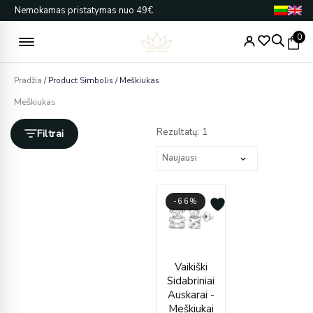
Pereiti
Nemokamas pristatymas nuo 49€
prie
turinio
0
Pradžia
/ Product Simbolis / Meškiukas
Meškiukas
Rezultatų: 1
Filtrai
-66%
Current
Original
Vaikiški
price
price
Sidabriniai
is:
was:
Auskarai -
€37.00.
€110.00.
Meškiukai