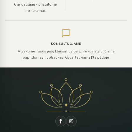
€ ar daugiau - pristatome
nemokamai.
KONSULTUOJAME
Atsakome į visus jūsų klausimus bei prireikus atsiunčiame
papildomas nuotraukas. Gyvai laukiame Klaipėdoje.