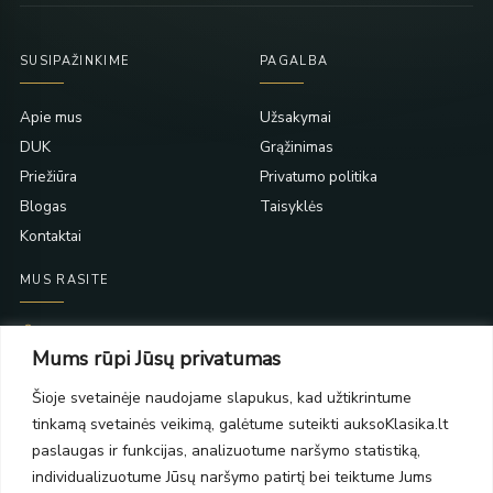
SUSIPAŽINKIME
PAGALBA
Apie mus
Užsakymai
DUK
Grąžinimas
Priežiūra
Privatumo politika
Blogas
Taisyklės
Kontaktai
MUS RASITE
Taikos pr. 139
Mums rūpi Jūsų privatumas
PC Molas, Klaipėda
Taikos pr. 141
Šioje svetainėje naudojame slapukus, kad užtikrintume
PC BIG 2, Klaipėda
tinkamą svetainės veikimą, galėtume suteikti auksoKlasika.lt
Šilutės pl. 35
PC Banginis, Klaipėda
paslaugas ir funkcijas, analizuotume naršymo statistiką,
individualizuotume Jūsų naršymo patirtį bei teiktume Jums
NAUJIENLAIŠKIS