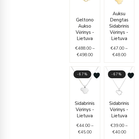
Price
Price
Auksu
range:
range:
Geltono
Dengtas
€488.00
€47.0
Aukso
Sidabrinis
through
throug
Vėrinys -
Vėrinys -
€498.00
€48.0
Lietuva
Lietuva
€
488.00
–
€
47.00
–
€
498.00
€
48.00
-67%
-67%
Price
Price
Sidabrinis
Sidabrinis
range:
range:
Vėrinys -
Vėrinys -
€44.00
€39.0
Lietuva
Lietuva
through
throug
€
44.00
–
€
39.00
–
€45.00
€40.0
€
45.00
€
40.00