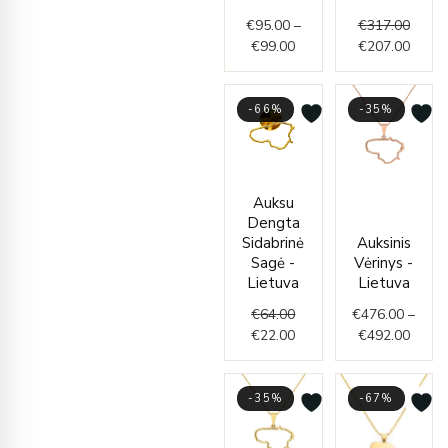
€99.00
€
95.00
–
€
317.00
€
99.00
€
207.00
-66%
-35%
Original
Current
Price
Auksu
price
price
range
Dengta
was:
is:
€476.
Sidabrinė
Auksinis
€64.00.
€22.00.
throu
Sagė -
Vėrinys -
€492.
Lietuva
Lietuva
€
64.00
€
476.00
–
€
22.00
€
492.00
-35%
-67%