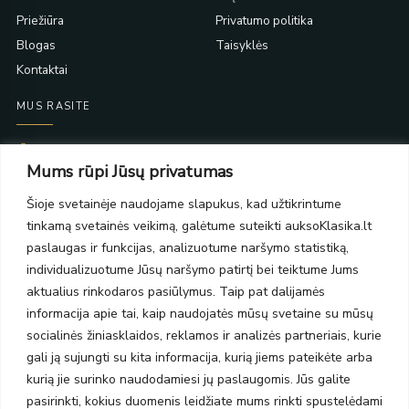
Priežiūra
Privatumo politika
Blogas
Taisyklės
Kontaktai
MUS RASITE
Taikos pr. 139
Mums rūpi Jūsų privatumas
PC Molas, Klaipėda
Taikos pr. 141
Šioje svetainėje naudojame slapukus, kad užtikrintume
PC BIG 2, Klaipėda
tinkamą svetainės veikimą, galėtume suteikti auksoKlasika.lt
Šilutės pl. 35
PC Banginis, Klaipėda
paslaugas ir funkcijas, analizuotume naršymo statistiką,
individualizuotume Jūsų naršymo patirtį bei teiktume Jums
NAUJIENLAIŠKIS
aktualius rinkodaros pasiūlymus. Taip pat dalijamės
informacija apie tai, kaip naudojatės mūsų svetaine su mūsų
Prenumeruokite ir gaukite pasiūlymus, naujienas bei riboto
socialinės žiniasklaidos, reklamos ir analizės partneriais, kurie
leidimo kolekcijas.
gali ją sujungti su kita informacija, kurią jiems pateikėte arba
kurią jie surinko naudodamiesi jų paslaugomis. Jūs galite
pasirinkti, kokius duomenis leidžiate mums rinkti spustelėdami