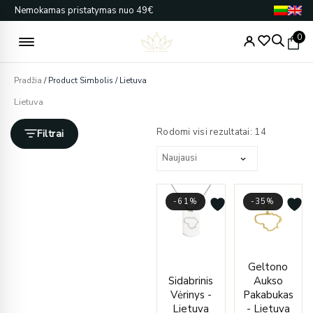
Pereiti
Nemokamas pristatymas nuo 49€
prie
turinio
0
Pradžia
/ Product Simbolis / Lietuva
Lietuva
Rūšiuojam
pagal
Rodomi visi rezultatai: 14
Filtrai
naujausią
-61%
-35%
Price
Origin
Curre
Geltono
range:
price
price
Sidabrinis
Aukso
€95.00
was:
is:
Vėrinys -
Pakabukas
through
€317.
€207.
Lietuva
- Lietuva