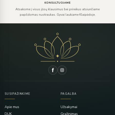
KONSULTUOJAME
Atsakome į visus jūsų klausimus bei prireikus atsiunčiame
papildomas nuotraukas. Gyvai laukiame Klaipėdoje.
SUSIPAŽINKIME
PAGALBA
Apie mus
Užsakymai
DUK
Grąžinimas