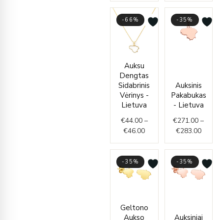
-66%
-35%
Price
Price
Auksu
range:
range
Dengtas
€44.00
€271.
Sidabrinis
Auksinis
through
throu
Vėrinys -
Pakabukas
€46.00
€283.
Lietuva
- Lietuva
€
44.00
–
€
271.00
–
€
46.00
€
283.00
-35%
-35%
Price
Price
Geltono
range:
range
Aukso
Auksiniai