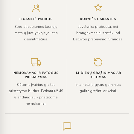
el.
paštą
ILGAMETĖ PATIRTIS
KOKYBĖS GARANTIJA
Specializuojamės tauriųjų
Juvelyrika prabuota, bei
metalų juvelyrikoje jau tris
brangakmeniai sertifikuoti
dešimtmečius.
Lietuvos prabavimo rūmuose.
NEMOKAMAS IR PATOGUS
14 DIENŲ GRĄŽINIMAS AR
PRISTATYMAS
KEITIMAS
Siūlome įvairius greitus
Internetu įsigytus gaminius
pristatymo būdus. Perkant už 49
galite grąžinti ar keisti.
€ ar daugiau - pristatome
nemokamai.