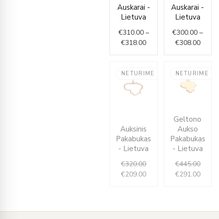
€310.00
€300.
Auskarai -
Auskarai -
through
throu
Lietuva
Lietuva
€318.00
€308.
€
310.00
–
€
300.00
–
€
318.00
€
308.00
NETURIME
NETURIME
Original
Current
Origin
Curre
Geltono
price
price
price
price
Auksinis
Aukso
was:
is:
was:
is:
Pakabukas
Pakabukas
€320.00.
€209.00.
€445.
€291.
- Lietuva
- Lietuva
€
320.00
€
445.00
€
209.00
€
291.00
Įveskite