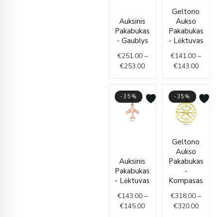
Price
Price
Geltono
range:
range
Auksinis
Aukso
€251.00
€141.
Pakabukas
Pakabukas
through
throu
- Gaublys
- Lėktuvas
€253.00
€143.
€
251.00
–
€
141.00
–
€
253.00
€
143.00
-35%
-35%
Price
Price
Geltono
range:
range
Aukso
€143.00
€318.
Auksinis
Pakabukas
through
throu
Pakabukas
-
€145.00
€320.
- Lėktuvas
Kompasas
€
143.00
–
€
318.00
–
€
145.00
€
320.00