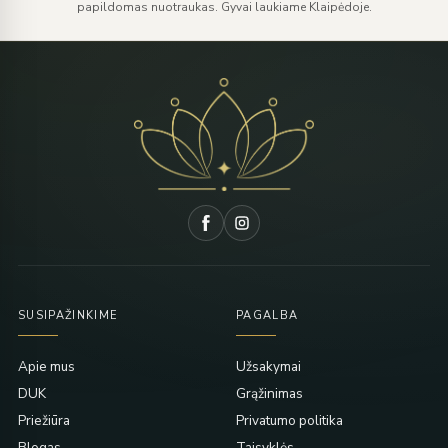
papildomas nuotraukas. Gyvai laukiame Klaipėdoje.
SUSIPAŽINKIME
PAGALBA
Apie mus
Užsakymai
DUK
Grąžinimas
Priežiūra
Privatumo politika
Blogas
Taisyklės