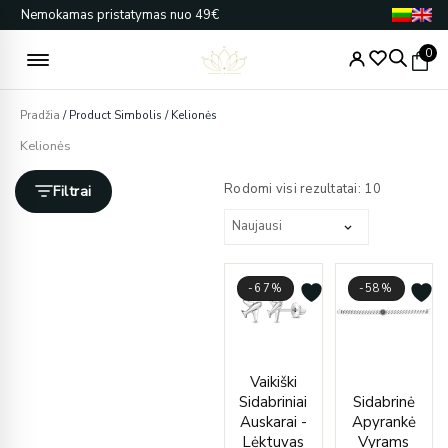
Pereiti
Nemokamas pristatymas nuo 49€
prie
turinio
0
Pradžia
/ Product Simbolis / Kelionės
Kelionės
Rūšiuojam
pagal
Rodomi visi rezultatai: 10
Filtrai
naujausią
-67%
-58%
Current
Original
Origin
Curre
Vaikiški
price
price
price
price
Sidabriniai
Sidabrinė
is:
was:
was:
is:
Auskarai -
Apyrankė
€33.00.
€100.00.
€680.
€289.
Lėktuvas
Vyrams