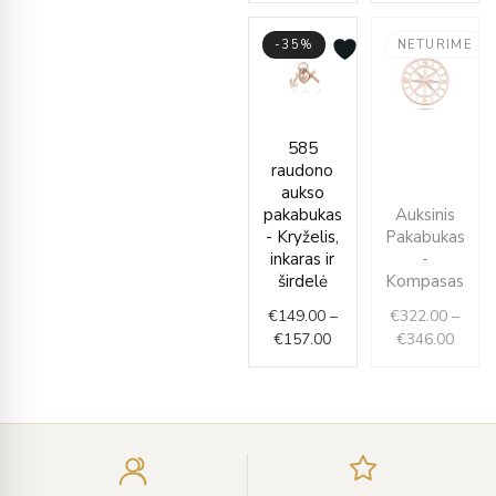
-35%
NETURIME
Price
Price
585
range:
range
raudono
€149.00
€322.
aukso
through
throu
pakabukas
Auksinis
€157.00
€346.
- Kryželis,
Pakabukas
inkaras ir
-
širdelė
Kompasas
€
149.00
–
€
322.00
–
€
157.00
€
346.00
Įveskite
el.
paštą