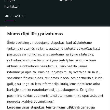
Kontaktai
MUS RASITE
Taikos pr. 139
Mums rūpi Jūsų privatumas
PC Molas, Klaipėda
Taikos pr. 141
Šioje svetainėje naudojame slapukus, kad užtikrintume
PC BIG 2, Klaipėda
tinkamą svetainės veikimą, galėtume suteikti auksoKlasika.lt
Šilutės pl. 35
PC Banginis, Klaipėda
paslaugas ir funkcijas, analizuotume naršymo statistiką,
individualizuotume Jūsų naršymo patirtį bei teiktume Jums
NAUJIENLAIŠKIS
aktualius rinkodaros pasiūlymus. Taip pat dalijamės
informacija apie tai, kaip naudojatės mūsų svetaine su mūsų
Prenumeruokite ir gaukite pasiūlymus, naujienas bei riboto
socialinės žiniasklaidos, reklamos ir analizės partneriais, kurie
leidimo kolekcijas.
gali ją sujungti su kita informacija, kurią jiems pateikėte arba
kurią jie surinko naudodamiesi jų paslaugomis. Jūs galite
pasirinkti, kokius duomenis leidžiate mums rinkti spustelėdami
nuorodą „Valdyti pasirinkimus“.
Leisdami visus slapukus, leisite mums užtikrinti geriausią
SIŲSTI