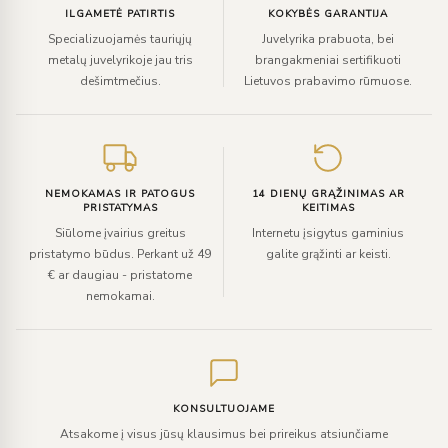
ILGAMETĖ PATIRTIS
KOKYBĖS GARANTIJA
Specializuojamės tauriųjų
Juvelyrika prabuota, bei
metalų juvelyrikoje jau tris
brangakmeniai sertifikuoti
dešimtmečius.
Lietuvos prabavimo rūmuose.
NEMOKAMAS IR PATOGUS
14 DIENŲ GRĄŽINIMAS AR
PRISTATYMAS
KEITIMAS
Siūlome įvairius greitus
Internetu įsigytus gaminius
pristatymo būdus. Perkant už 49
galite grąžinti ar keisti.
€ ar daugiau - pristatome
nemokamai.
KONSULTUOJAME
Atsakome į visus jūsų klausimus bei prireikus atsiunčiame