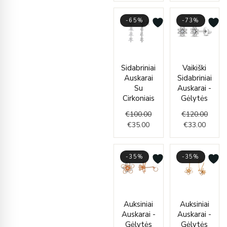
-65%
-73%
Current
Original
Curren
Origin
Sidabriniai
Vaikiški
price
price
price
price
Auskarai
Sidabriniai
is:
was:
is:
was:
Su
Auskarai -
€35.00.
€100.00.
€33.00
€120.
Cirkoniais
Gėlytės
€
100.00
€
120.00
€
35.00
€
33.00
-35%
-35%
Original
Current
Origin
Curre
Auksiniai
Auksiniai
price
price
price
price
Auskarai -
Auskarai -
was:
is:
was:
is:
Gėlytės
Gėlytės