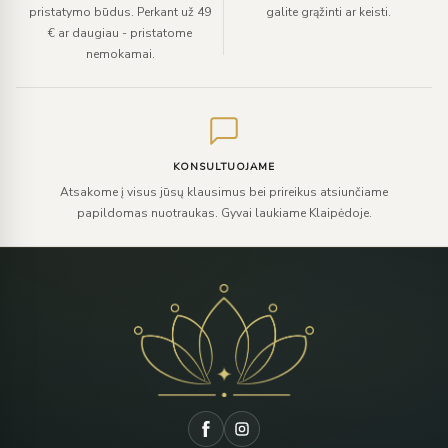
pristatymo būdus. Perkant už 49
galite grąžinti ar keisti.
€ ar daugiau - pristatome
nemokamai.
KONSULTUOJAME
Atsakome į visus jūsų klausimus bei prireikus atsiunčiame
papildomas nuotraukas. Gyvai laukiame Klaipėdoje.