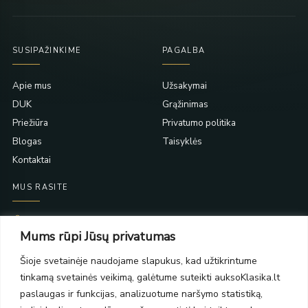
SUSIPAŽINKIME
PAGALBA
Apie mus
Užsakymai
DUK
Grąžinimas
Priežiūra
Privatumo politika
Blogas
Taisyklės
Kontaktai
MUS RASITE
Taikos pr. 139
Mums rūpi Jūsų privatumas
PC Molas, Klaipėda
Taikos pr. 141
Šioje svetainėje naudojame slapukus, kad užtikrintume
PC BIG 2, Klaipėda
tinkamą svetainės veikimą, galėtume suteikti auksoKlasika.lt
Šilutės pl. 35
PC Banginis, Klaipėda
paslaugas ir funkcijas, analizuotume naršymo statistiką,