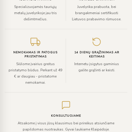
Specializuojamės tauriųjų
Juvelyrika prabuota, bei
metalų juvelyrikoje jau tris
brangakmeniai sertifikuoti
dešimtmečius.
Lietuvos prabavimo rūmuose.
NEMOKAMAS IR PATOGUS
14 DIENŲ GRĄŽINIMAS AR
PRISTATYMAS
KEITIMAS
Siūlome įvairius greitus
Internetu įsigytus gaminius
pristatymo būdus. Perkant už 49
galite grąžinti ar keisti.
€ ar daugiau - pristatome
nemokamai.
KONSULTUOJAME
Atsakome į visus jūsų klausimus bei prireikus atsiunčiame
papildomas nuotraukas. Gyvai laukiame Klaipėdoje.