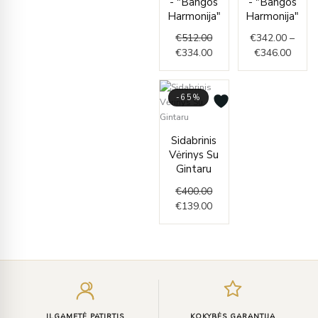
- "Bangos
- "Bangos
Harmonija"
Harmonija"
€
512.00
€
342.00
–
€
334.00
€
346.00
-65%
Original
Current
Sidabrinis
price
price
Vėrinys Su
was:
is:
Gintaru
€400.00.
€139.00.
€
400.00
€
139.00
Įveskite
el.
paštą
ILGAMETĖ PATIRTIS
KOKYBĖS GARANTIJA