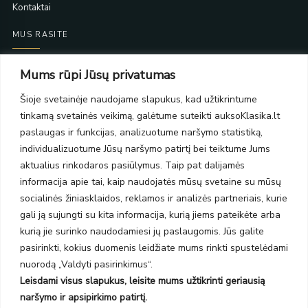
Kontaktai
MUS RASITE
Taikos pr. 139
Mums rūpi Jūsų privatumas
PC Molas, Klaipėda
Taikos pr. 141
Šioje svetainėje naudojame slapukus, kad užtikrintume
PC BIG 2, Klaipėda
tinkamą svetainės veikimą, galėtume suteikti auksoKlasika.lt
Šilutės pl. 35
paslaugas ir funkcijas, analizuotume naršymo statistiką,
PC Banginis, Klaipėda
individualizuotume Jūsų naršymo patirtį bei teiktume Jums
NAUJIENLAIŠKIS
aktualius rinkodaros pasiūlymus. Taip pat dalijamės
informacija apie tai, kaip naudojatės mūsų svetaine su mūsų
socialinės žiniasklaidos, reklamos ir analizės partneriais, kurie
Prenumeruokite ir gaukite pasiūlymus, naujienas bei riboto
gali ją sujungti su kita informacija, kurią jiems pateikėte arba
leidimo kolekcijas.
kurią jie surinko naudodamiesi jų paslaugomis. Jūs galite
pasirinkti, kokius duomenis leidžiate mums rinkti spustelėdami
nuorodą „Valdyti pasirinkimus“.
Leisdami visus slapukus, leisite mums užtikrinti geriausią
SIŲSTI
naršymo ir apsipirkimo patirtį.