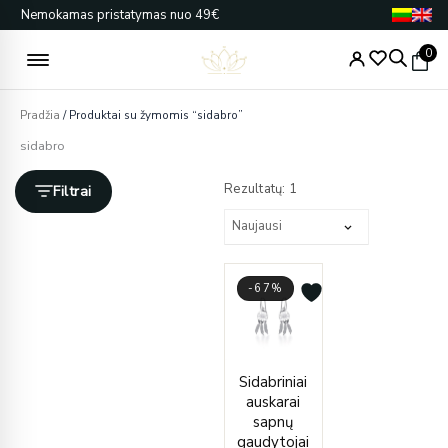
Pereiti
Nemokamas pristatymas nuo 49€
prie
turinio
0
Pradžia
/ Produktai su žymomis “sidabro”
sidabro
Rezultatų: 1
Filtrai
-67%
Current
Original
Sidabriniai
price
price
auskarai
is:
was:
sapnų
€35.00.
€105.00.
gaudytojai