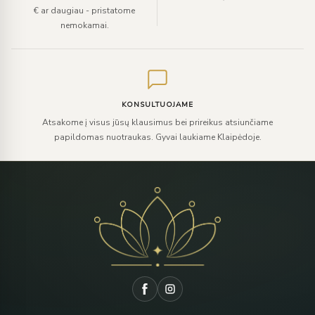
€ ar daugiau - pristatome
nemokamai.
KONSULTUOJAME
Atsakome į visus jūsų klausimus bei prireikus atsiunčiame
papildomas nuotraukas. Gyvai laukiame Klaipėdoje.