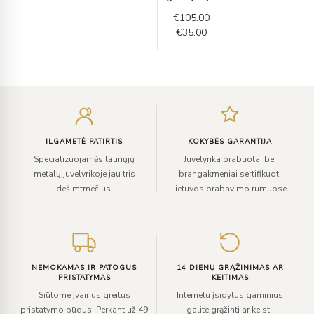
€
105.00
€
35.00
Įveskite
el.
paštą
ILGAMETĖ PATIRTIS
KOKYBĖS GARANTIJA
Specializuojamės tauriųjų
Juvelyrika prabuota, bei
metalų juvelyrikoje jau tris
brangakmeniai sertifikuoti
dešimtmečius.
Lietuvos prabavimo rūmuose.
NEMOKAMAS IR PATOGUS
14 DIENŲ GRĄŽINIMAS AR
PRISTATYMAS
KEITIMAS
Siūlome įvairius greitus
Internetu įsigytus gaminius
pristatymo būdus. Perkant už 49
galite grąžinti ar keisti.