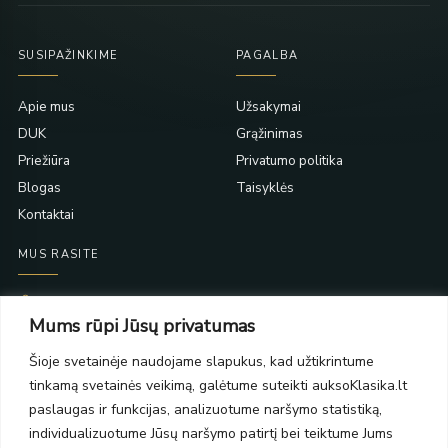
SUSIPAŽINKIME
PAGALBA
Apie mus
Užsakymai
DUK
Grąžinimas
Priežiūra
Privatumo politika
Blogas
Taisyklės
Kontaktai
MUS RASITE
Taikos pr. 139
Mums rūpi Jūsų privatumas
PC Molas, Klaipėda
Taikos pr. 141
Šioje svetainėje naudojame slapukus, kad užtikrintume
PC BIG 2, Klaipėda
tinkamą svetainės veikimą, galėtume suteikti auksoKlasika.lt
Šilutės pl. 35
PC Banginis, Klaipėda
paslaugas ir funkcijas, analizuotume naršymo statistiką,
individualizuotume Jūsų naršymo patirtį bei teiktume Jums
NAUJIENLAIŠKIS