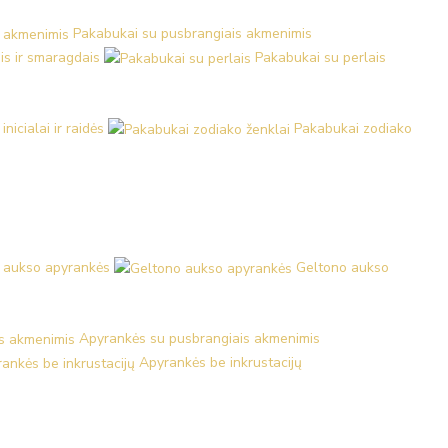
Pakabukai su pusbrangiais akmenimis
is ir smaragdais
Pakabukai su perlais
nicialai ir raidės
Pakabukai zodiako
 aukso apyrankės
Geltono aukso
Apyrankės su pusbrangiais akmenimis
Apyrankės be inkrustacijų