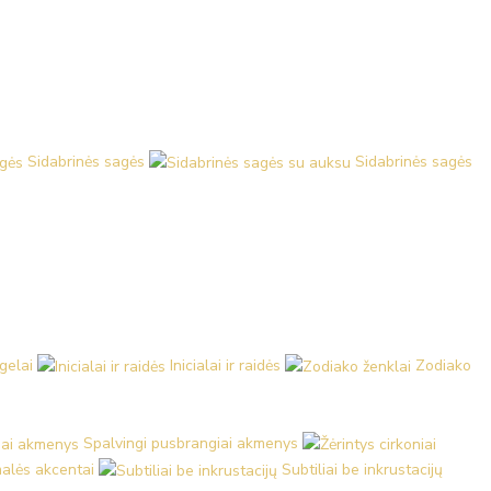
Sidabrinės sagės
Sidabrinės sagės
ngelai
Inicialai ir raidės
Zodiako
Spalvingi pusbrangiai akmenys
malės akcentai
Subtiliai be inkrustacijų