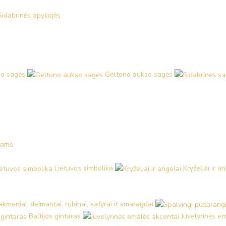
Sidabrinės apykojės
o sagės
Geltono aukso sagės
kams
Lietuvos simbolika
Kryželiai ir a
kmeniai: deimantai, rubinai, safyrai ir smaragdai
Baltijos gintaras
Juvelyrinės e