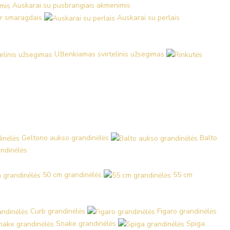
Auskarai su pusbrangiais akmenimis
ir smaragdais
Auskarai su perlais
Užlenkiamas svirtelinis užsegimas
Geltono aukso grandinėlės
Balto
ndinėlės
50 cm grandinėlės
55 cm
Curb grandinėlės
Figaro grandinėlės
Snake grandinėlės
Spiga