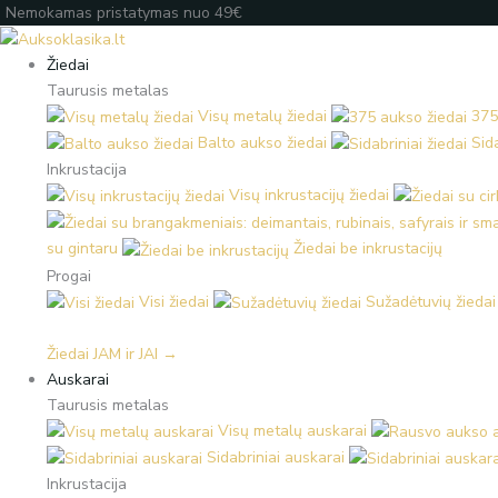
Pereiti
Products
Products
Įveskite
Nemokamas pristatymas nuo 49€
prie
search
search
el.
turinio
paštą
Žiedai
Taurusis metalas
Visų metalų žiedai
375
Balto aukso žiedai
Sida
Inkrustacija
Visų inkrustacijų žiedai
su gintaru
Žiedai be inkrustacijų
Progai
Visi žiedai
Sužadėtuvių žiedai
Žiedai JAM ir JAI →
Auskarai
Taurusis metalas
Visų metalų auskarai
Sidabriniai auskarai
Inkrustacija