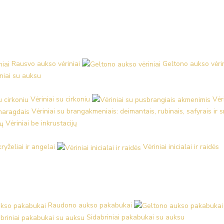
Rausvo aukso vėriniai
Geltono aukso vėrin
iniai su auksu
Vėriniai su cirkoniu
Vėr
Vėriniai su brangakmeniais: deimantais, rubinais, safyrais ir
Vėriniai be inkrustacijų
kryželiai ir angelai
Vėriniai inicialai ir raidės
Raudono aukso pakabukai
Sidabriniai pakabukai su auksu