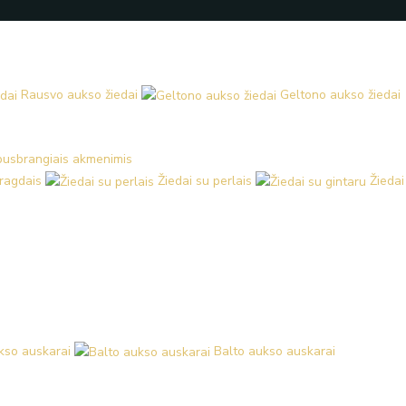
Rausvo aukso žiedai
Geltono aukso žiedai
 pusbrangiais akmenimis
aragdais
Žiedai su perlais
Žiedai
kso auskarai
Balto aukso auskarai