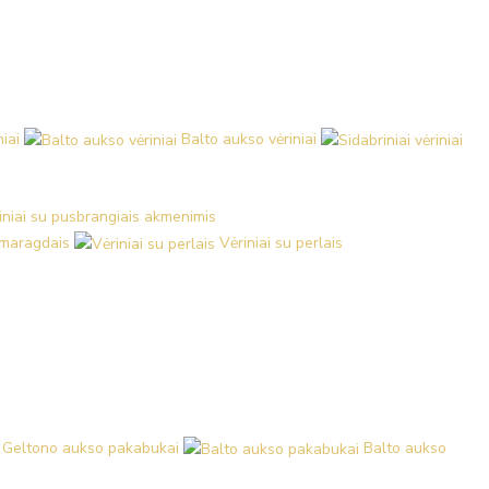
iai
Balto aukso vėriniai
iniai su pusbrangiais akmenimis
 smaragdais
Vėriniai su perlais
Geltono aukso pakabukai
Balto aukso