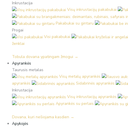
Inkrustacija
Visų inkrustacijų pakabukai
Pakabukai su gintaru
Progai
Visi pakabukai
ženklai
Tobula dovana ypatingam žmogui →
Apyrankės
Taurusis metalas
Visų metalų apyrankės
apyrankės
Sidabrinės apyrankės
Inkrustacija
Visų inkrustacijų apyrankės
Apyrankės su perlais
Dovana, kuri nešiojama kasdien →
Apykojės