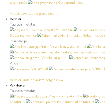
grandinėlės
Kitos grandinėlės
Atrask savo tobulą grandinėlę →
Vėriniai
Taurusis metalas
Visų metalų vėriniai
Sidabriniai vėriniai
Sidabriniai vėr
Inkrustacija
Visų inkrustacijų vėriniai
Vėriniai su gintaru
Progai
Visi vėriniai
Vėriniai 
Vėriniai, kurie prikausto žvilgsnius →
Pakabukai
Taurusis metalas
Visų metalų pakabukai
pakabukai
Sidabriniai pakabukai