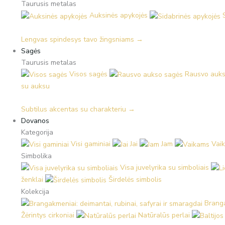
Taurusis metalas
Auksinės apykojės
Lengvas spindesys tavo žingsniams →
Sagės
Taurusis metalas
Visos sagės
Rausvo auks
su auksu
Subtilus akcentas su charakteriu →
Dovanos
Kategorija
Visi gaminiai
Jai
Jam
Vai
Simbolika
Visa juvelyrika su simboliais
ženklai
Širdelės simbolis
Kolekcija
Branga
Žėrintys cirkoniai
Natūralūs perlai