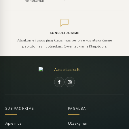
nemokamai.
KONSULTUOJAME
Atsakome į visus jūsų klausimus bei prireikus atsiunčiame
papildomas nuotraukas. Gyvai laukiame Klaipėdoje.
SUSIPAŽINKIME
PAGALBA
Apie mus
Užsakymai