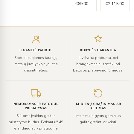
€
69.00
€
2,115.00
Įveskite
el.
paštą
ILGAMETĖ PATIRTIS
KOKYBĖS GARANTIJA
Specializuojamės tauriųjų
Juvelyrika prabuota, bei
metalų juvelyrikoje jau tris
brangakmeniai sertifikuoti
dešimtmečius.
Lietuvos prabavimo rūmuose.
NEMOKAMAS IR PATOGUS
14 DIENŲ GRĄŽINIMAS AR
PRISTATYMAS
KEITIMAS
Siūlome įvairius greitus
Internetu įsigytus gaminius
pristatymo būdus. Perkant už 49
galite grąžinti ar keisti.
€ ar daugiau - pristatome