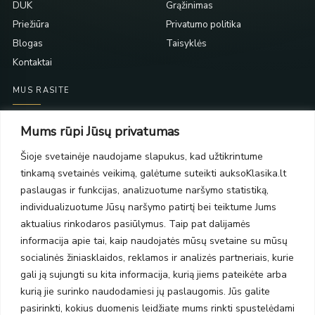
DUK
Grąžinimas
Priežiūra
Privatumo politika
Blogas
Taisyklės
Kontaktai
MUS RASITE
Taikos pr. 139
Mums rūpi Jūsų privatumas
PC Molas, Klaipėda
Taikos pr. 141
Šioje svetainėje naudojame slapukus, kad užtikrintume
PC BIG 2, Klaipėda
tinkamą svetainės veikimą, galėtume suteikti auksoKlasika.lt
Šilutės pl. 35
paslaugas ir funkcijas, analizuotume naršymo statistiką,
PC Banginis, Klaipėda
individualizuotume Jūsų naršymo patirtį bei teiktume Jums
NAUJIENLAIŠKIS
aktualius rinkodaros pasiūlymus. Taip pat dalijamės
informacija apie tai, kaip naudojatės mūsų svetaine su mūsų
socialinės žiniasklaidos, reklamos ir analizės partneriais, kurie
Prenumeruokite ir gaukite pasiūlymus, naujienas bei riboto
gali ją sujungti su kita informacija, kurią jiems pateikėte arba
leidimo kolekcijas.
kurią jie surinko naudodamiesi jų paslaugomis. Jūs galite
pasirinkti, kokius duomenis leidžiate mums rinkti spustelėdami