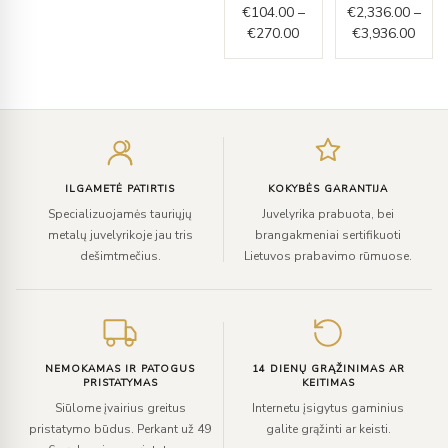
€
104.00
–
€
2,336.00
–
€
270.00
€
3,936.00
Įveskite
el.
paštą
ILGAMETĖ PATIRTIS
KOKYBĖS GARANTIJA
Specializuojamės tauriųjų
Juvelyrika prabuota, bei
metalų juvelyrikoje jau tris
brangakmeniai sertifikuoti
dešimtmečius.
Lietuvos prabavimo rūmuose.
NEMOKAMAS IR PATOGUS
14 DIENŲ GRĄŽINIMAS AR
PRISTATYMAS
KEITIMAS
Siūlome įvairius greitus
Internetu įsigytus gaminius
pristatymo būdus. Perkant už 49
galite grąžinti ar keisti.