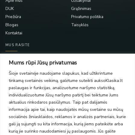
Apie mus
Užsakymai
DUK
Grąžinimas
Priežiūra
Privatumo politika
Blogas
Taisyklės
Kontaktai
MUS RASITE
Taikos pr. 139
Mums rūpi Jūsų privatumas
PC Molas, Klaipėda
Taikos pr. 141
Šioje svetainėje naudojame slapukus, kad užtikrintume
PC BIG 2, Klaipėda
tinkamą svetainės veikimą, galėtume suteikti auksoKlasika.lt
Šilutės pl. 35
paslaugas ir funkcijas, analizuotume naršymo statistiką,
PC Banginis, Klaipėda
individualizuotume Jūsų naršymo patirtį bei teiktume Jums
NAUJIENLAIŠKIS
aktualius rinkodaros pasiūlymus. Taip pat dalijamės
informacija apie tai, kaip naudojatės mūsų svetaine su mūsų
socialinės žiniasklaidos, reklamos ir analizės partneriais, kurie
Prenumeruokite ir gaukite pasiūlymus, naujienas bei riboto
gali ją sujungti su kita informacija, kurią jiems pateikėte arba
leidimo kolekcijas.
kurią jie surinko naudodamiesi jų paslaugomis. Jūs galite