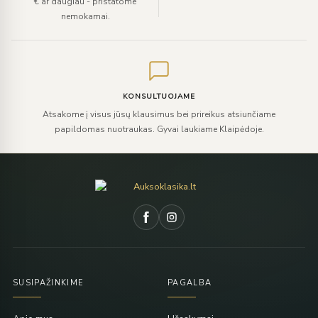
€ ar daugiau - pristatome
nemokamai.
KONSULTUOJAME
Atsakome į visus jūsų klausimus bei prireikus atsiunčiame
papildomas nuotraukas. Gyvai laukiame Klaipėdoje.
SUSIPAŽINKIME
PAGALBA