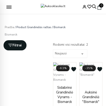
Pereiti
Nemokamas pristatymas nuo 49€
0
prie
turinio
Pradžia
/ Product Grandinėlės raštas / Bismarck
Bismarck
Rūšiuojama
pagal
Rodomi visi rezultatai: 2
Filtrai
naujausią
-63%
-35%
Price
Price
range
Sidabrinė
range:
€2,3
Grandinėlė
Auksinė
€104.00
thro
Vyrams -
Grandinėlė
through
€3,9
Bismarck
"Bismarck"
€270.00