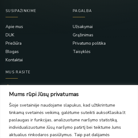
SUSIPAŽINKIME
PAGALBA
Apie mus
Užsakymai
DUK
Grąžinimas
Priežiūra
Privatumo politika
Blogas
Taisyklės
Kontaktai
MUS RASITE
Taikos pr. 139
Mums rūpi Jūsų privatumas
PC Molas, Klaipėda
Taikos pr. 141
Šioje svetainėje naudojame slapukus, kad užtikrintume
PC BIG 2, Klaipėda
tinkamą svetainės veikimą, galėtume suteikti auksoKlasika.lt
Šilutės pl. 35
PC Banginis, Klaipėda
paslaugas ir funkcijas, analizuotume naršymo statistiką,
individualizuotume Jūsų naršymo patirtį bei teiktume Jums
NAUJIENLAIŠKIS
aktualius rinkodaros pasiūlymus. Taip pat dalijamės