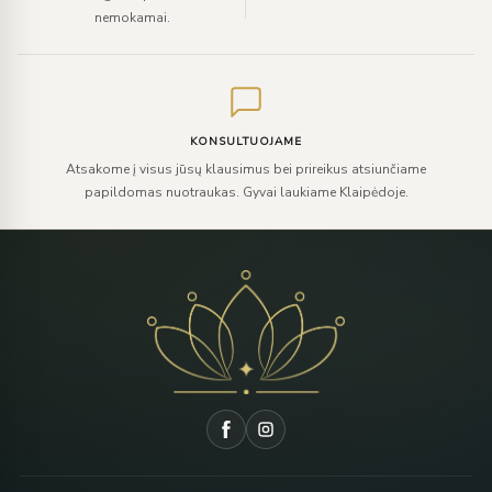
nemokamai.
KONSULTUOJAME
Atsakome į visus jūsų klausimus bei prireikus atsiunčiame
papildomas nuotraukas. Gyvai laukiame Klaipėdoje.