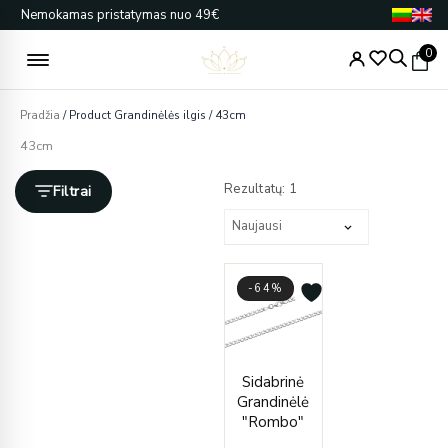
Pereiti
Nemokamas pristatymas nuo 49€
prie
turinio
0
Pradžia
/ Product Grandinėlės ilgis / 43cm
43cm
Rezultatų: 1
Filtrai
-64%
Price
Sidabrinė
range:
Grandinėlė
€32.00
"Rombo"
through