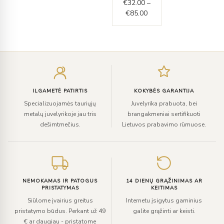
€
32.00
–
€85.00
€
85.00
Įveskite
el.
paštą
ILGAMETĖ PATIRTIS
KOKYBĖS GARANTIJA
Specializuojamės tauriųjų
Juvelyrika prabuota, bei
metalų juvelyrikoje jau tris
brangakmeniai sertifikuoti
dešimtmečius.
Lietuvos prabavimo rūmuose.
NEMOKAMAS IR PATOGUS
14 DIENŲ GRĄŽINIMAS AR
PRISTATYMAS
KEITIMAS
Siūlome įvairius greitus
Internetu įsigytus gaminius
pristatymo būdus. Perkant už 49
galite grąžinti ar keisti.
€ ar daugiau - pristatome