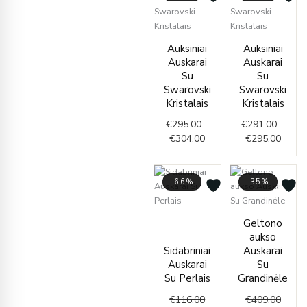
Price
Price
Auksiniai
Auksiniai
range:
range
Auskarai
Auskarai
€295.00
€291.
Su
Su
through
throu
Swarovski
Swarovski
€304.00
€295.
Kristalais
Kristalais
€
295.00
–
€
291.00
–
€
304.00
€
295.00
-66%
-35%
Current
Original
Origin
Curre
Geltono
price
price
price
price
aukso
is:
was:
was:
is:
Sidabriniai
Auskarai
€39.00.
€116.00.
€409.
€267.
Auskarai
Su
Su Perlais
Grandinėle
€
116.00
€
409.00