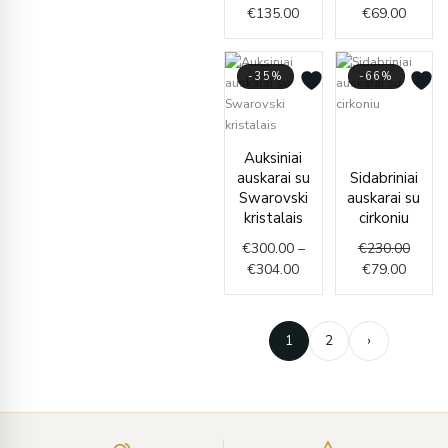
€
135.00
€
69.00
-35%
-66%
Curren
Origin
Price
price
price
Auksiniai
range:
is:
was:
auskarai su
Sidabriniai
€300.00
€79.00
€230.
Swarovski
auskarai su
through
kristalais
cirkoniu
€304.00
€
300.00
–
€
230.00
€
304.00
€
79.00
1
2
›
Įveskite
el.