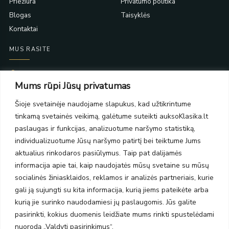
Priežiūra
Privatumo politika
Blogas
Taisyklės
Kontaktai
MUS RASITE
Taikos pr. 139
Mums rūpi Jūsų privatumas
PC Molas, Klaipėda
Taikos pr. 141
Šioje svetainėje naudojame slapukus, kad užtikrintume
PC BIG 2, Klaipėda
tinkamą svetainės veikimą, galėtume suteikti auksoKlasika.lt
Šilutės pl. 35
PC Banginis, Klaipėda
paslaugas ir funkcijas, analizuotume naršymo statistiką,
individualizuotume Jūsų naršymo patirtį bei teiktume Jums
NAUJIENLAIŠKIS
aktualius rinkodaros pasiūlymus. Taip pat dalijamės
informacija apie tai, kaip naudojatės mūsų svetaine su mūsų
Prenumeruokite ir gaukite pasiūlymus, naujienas bei riboto
socialinės žiniasklaidos, reklamos ir analizės partneriais, kurie
leidimo kolekcijas.
gali ją sujungti su kita informacija, kurią jiems pateikėte arba
kurią jie surinko naudodamiesi jų paslaugomis. Jūs galite
pasirinkti, kokius duomenis leidžiate mums rinkti spustelėdami
nuorodą „Valdyti pasirinkimus“.