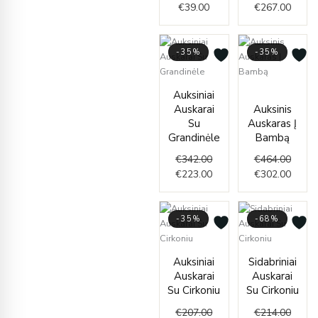
€
39.00
€
267.00
-35%
-35%
Original
Current
Origin
Curre
Auksiniai
price
price
price
price
Auskarai
Auksinis
was:
is:
was:
is:
Su
Auskaras Į
€342.00.
€223.00.
€464.
€302.
Grandinėle
Bambą
€
342.00
€
464.00
€
223.00
€
302.00
-35%
-68%
Original
Current
Curren
Origin
Auksiniai
Sidabriniai
price
price
price
price
Auskarai
Auskarai
was:
is:
is:
was:
Su Cirkoniu
Su Cirkoniu
€207.00.
€135.00.
€69.00
€214.
€
207.00
€
214.00