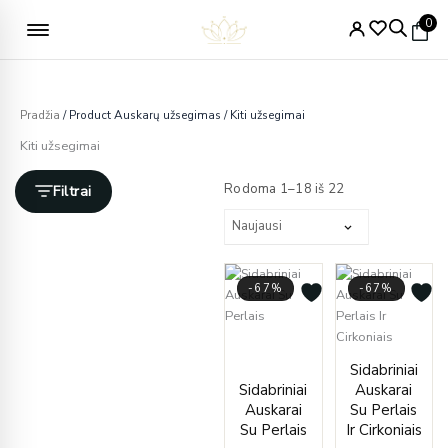
Pereiti
Nemokamas pristatymas nuo 49€
0
prie
turinio
Pradžia
/ Product Auskarų užsegimas / Kiti užsegimai
Kiti užsegimai
Rūšiuojama
pagal
Rodoma 1–18 iš 22
Filtrai
naujausią
-67%
-67%
Current
Original
price
price
Origin
Curren
Sidabriniai
is:
was:
price
price
Sidabriniai
Auskarai
€40.00.
€120.00.
was:
is:
Auskarai
Su Perlais
€92.00
€30.00
Su Perlais
Ir Cirkoniais