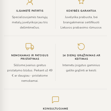
paštą
ILGAMETĖ PATIRTIS
KOKYBĖS GARANTIJA
Specializuojamės tauriųjų
Juvelyrika prabuota, bei
metalų juvelyrikoje jau tris
brangakmeniai sertifikuoti
dešimtmečius.
Lietuvos prabavimo rūmuose.
NEMOKAMAS IR PATOGUS
14 DIENŲ GRĄŽINIMAS AR
PRISTATYMAS
KEITIMAS
Siūlome įvairius greitus
Internetu įsigytus gaminius
pristatymo būdus. Perkant už 49
galite grąžinti ar keisti.
€ ar daugiau - pristatome
nemokamai.
KONSULTUOJAME