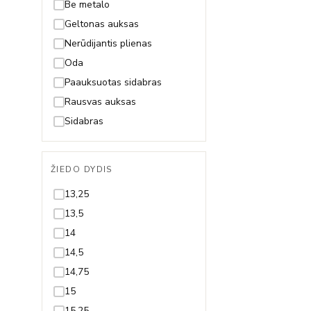
Fėja
Be metalo
Gėlytė
Geltonas auksas
Gyvatė
Nerūdijantis plienas
Gyvybės medis
Oda
Inicialas/Raidė
Paauksuotas sidabras
Kačiukas
Rausvas auksas
Karūna
Sidabras
Karys
Kaspinas
ŽIEDO DYDIS
Keksiukas
13,25
Kelionės
13,5
Keltų mazgas
14
Kriauklytė
14,5
Kryželis
14,75
Lapelis
15
Laumžirgis
15,25