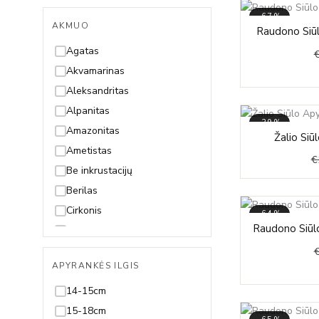
-67%
AKMUO
Raudono Siūl
Agatas
Akvamarinas
Aleksandritas
Alpanitas
-39%
Amazonitas
Žalio Siū
Ametistas
€
Be inkrustacijų
Berilas
Cirkonis
-64%
Raudono Siūlo
Citrinas
Deimantas
APYRANKĖS ILGIS
Gintaras
Granatas
14-15cm
Hematitas
15-18cm