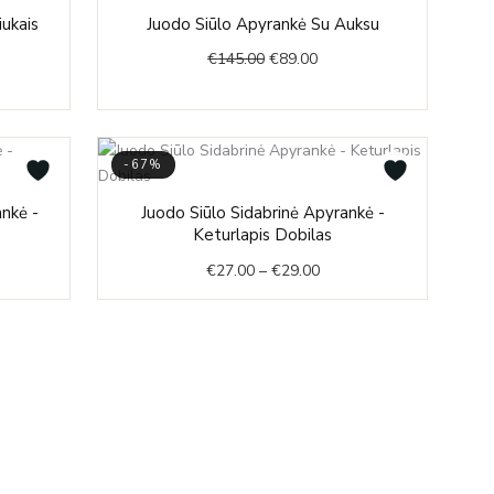
-39%
nt
Original
Current
iukais
Juodo Siūlo Apyrankė Su Auksu
price
price
€
145.00
€
89.00
was:
is:
.
€145.00.
€89.00.
-67%
Price
nkė -
Juodo Siūlo Sidabrinė Apyrankė -
:
range:
Keturlapis Dobilas
00
€27.00
€
27.00
–
€
29.00
ugh
through
00
€29.00