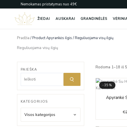
Pereiti
Nemokamas pristatymas nuo 49€
prie
turinio
ŽIEDAI
AUSKARAI
GRANDINĖLĖS
VĖRINI
Pradžia
/ Product Apyrankės ilgis / Reguliuojama visų ilgių
Reguliuojama visų ilgių
Rodoma 1–18 iš 
PAIEŠKA
-35%
Apyrankė S
KATEGORIJOS
€
Visos kategorijos