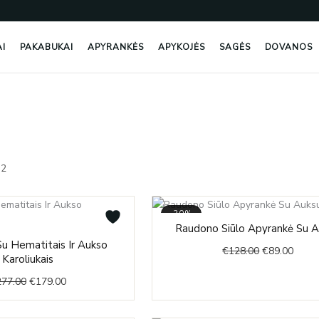
AI
PAKABUKAI
APYRANKĖS
APYKOJĖS
SAGĖS
DOVANOS
Rūšiuojama
pagal
52
naujausią
-30%
Original
Curre
Raudono Siūlo Apyrankė Su 
Original
Current
price
price
u Hematitais Ir Aukso
€
128.00
€
89.00
price
price
was:
is:
Karoliukais
was:
is:
€128.00.
€89.0
277.00
€
179.00
€277.00.
€179.00.