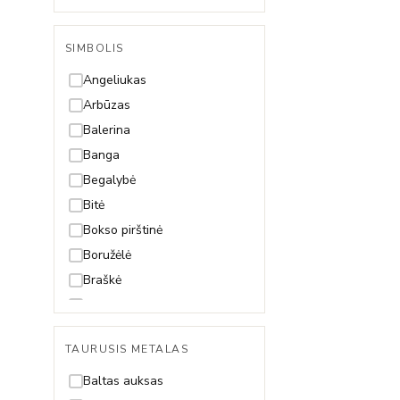
Singapore
Snake (Gyvatėlė)
SIMBOLIS
Spiga
Angeliukas
Arbūzas
Balerina
Banga
Begalybė
Bitė
Bokso pirštinė
Boružėlė
Braškė
Dama
Dobilas
TAURUSIS METALAS
Drakonas
Drugelis
Baltas auksas