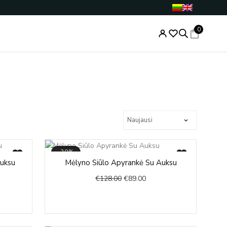
0
-30%
nt
Original
Current
Auksu
Mėlyno Siūlo Apyrankė Su Auksu
price
price
€
128.00
€
89.00
was:
is:
0.
€128.00.
€89.00.