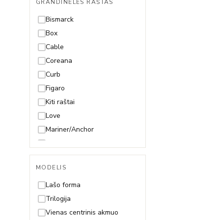
GRANDINĖLĖS RAŠTAS
49cm
50cm
Bismarck
55cm
Box
60cm
Cable
65cm
Coreana
70cm
Curb
Figaro
Kiti raštai
Love
Mariner/Anchor
Mona Lisa
Paperclip
MODELIS
Pitonas
Rolo
Lašo forma
Rombo
Trilogija
Rope (Virvutė)
Vienas centrinis akmuo