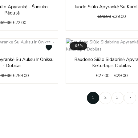
-68%
Original
Current
Original
Curre
ūlo Apyrankė - Šuniuko
Juodo Siūlo Apyrankė Su Karol
price
price
price
price
Pėdutė
€
90.00
€
29.00
was:
is:
was:
is:
€
62.00
€
22.00
€62.00.
€22.00.
€90.00.
€29.00
-66%
Original
Current
Price
pyrankė Su Auksu Ir Oniksu
Raudono Siūlo Sidabrinė Apyra
price
price
range
- Dobilas
Keturlapis Dobilas
was:
is:
€27.
399.00
€
259.00
€
27.00
–
€
29.00
€399.00.
€259.00.
thro
€29.
1
2
3
›