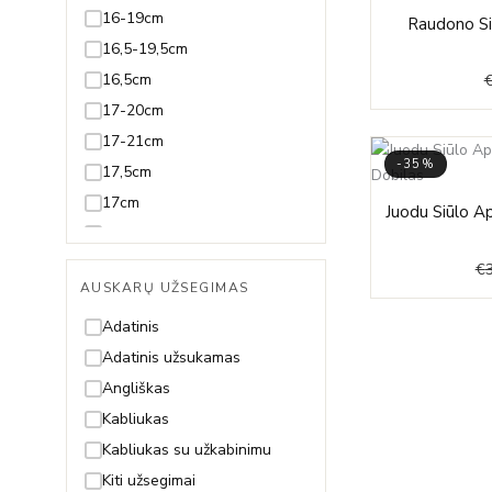
-65%
Juodmedis
16-19cm
Raudono Si
Juvelyrinė emalė
16,5-19,5cm
Koralas
16,5cm
Kvarcas
17-20cm
Lazuritas
17-21cm
-35%
Malachitas
17,5cm
Nefritas
17cm
Juodu Siūlo A
Olivinas/Peridotas
18-20cm
Oniksas
18-21cm
€
AUSKARŲ UŽSEGIMAS
Opalas
18-22cm
Perlas ir Perlamutras
18,5-21,5cm
Adatinis
Piritas
18,5-23,5cm
Adatinis užsukamas
Rodolitas
18,5cm
Angliškas
Rubinas
18cm
Kabliukas
Safyras
19-21cm
Kabliukas su užkabinimu
Smaragdas
19-22cm
Kiti užsegimai