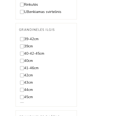
Špinelis
19-23cm
Rinkutės
Sultanitas
19,5cm
Užlenkiamas svirtelinis
Swarovski
19cm
Tanzanitas
20-23cm
GRANDINĖLĖS ILGIS
Terahercas
20-24cm
39-42cm
Topazas
20,5-23,5cm
39cm
Turkis
20,5cm
40-42-45cm
Turmalinas
20cm
40cm
21,5cm
41-46cm
21cm
42cm
22,5cm
43cm
22cm
44cm
23,5cm
45cm
23cm
46-51cm
24cm
47-50cm
Reguliuojama visų ilgių