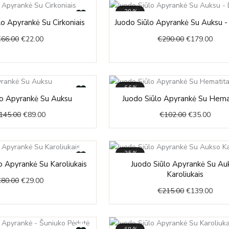
-38%
Original
Current
Original
Curr
o Apyrankė Su Cirkoniais
Juodo Siūlo Apyrankė Su Auksu -
price
price
price
price
€
66.00
€
22.00
€
290.00
€
179.00
was:
is:
was:
is:
€66.00.
€22.00.
€290.00.
€179
-66%
Original
Current
Original
Curre
lo Apyrankė Su Auksu
Juodo Siūlo Apyrankė Su Hema
price
price
price
price
145.00
€
89.00
€
102.00
€
35.00
was:
is:
was:
is:
€145.00.
€89.00.
€102.00.
€35.0
-35%
Original
Current
Original
Curr
 Apyrankė Su Karoliukais
Juodo Siūlo Apyrankė Su Au
price
price
price
price
Karoliukais
€
80.00
€
29.00
was:
is:
was:
is:
€
215.00
€
139.00
€80.00.
€29.00.
€215.00.
€139