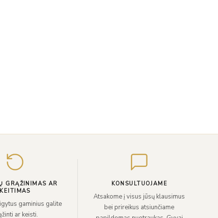
Įveskite
el.
paštą
Ų GRĄŽINIMAS AR
KONSULTUOJAME
KEITIMAS
Atsakome į visus jūsų klausimus
sigytus gaminius galite
bei prireikus atsiunčiame
žinti ar keisti.