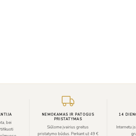
NTIJA
NEMOKAMAS IR PATOGUS
14 DIEN
PRISTATYMAS
ta, bei
Siūlome įvairius greitus
Internetu į
ifikuoti
pristatymo būdus. Perkant už 49 €
grą