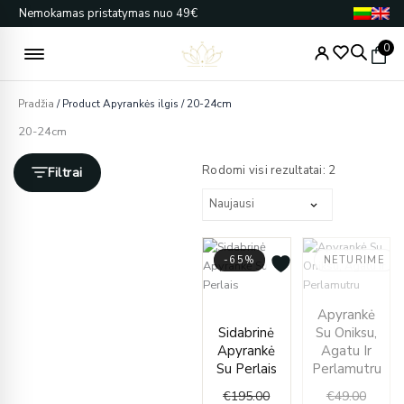
Pereiti
Nemokamas pristatymas nuo 49€
prie
turinio
0
Pradžia
/ Product Apyrankės ilgis / 20-24cm
20-24cm
Rūšiuojama
pagal
Rodomi visi rezultatai: 2
Filtrai
naujausią
-65%
NETURIME
Current
Original
Origin
Curren
Apyrankė
price
price
price
price
Sidabrinė
Su Oniksu,
is:
was:
was:
is:
Apyrankė
Agatu Ir
€69.00.
€195.00.
€49.00
€39.00
Su Perlais
Perlamutru
€
195.00
€
49.00