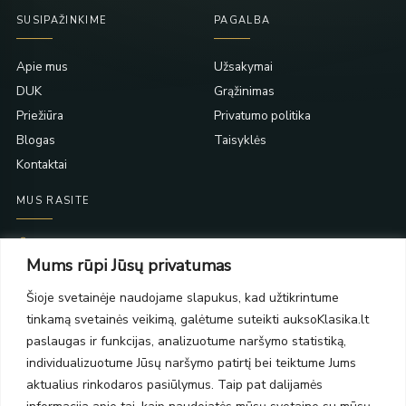
SUSIPAŽINKIME
PAGALBA
Apie mus
Užsakymai
DUK
Grąžinimas
Priežiūra
Privatumo politika
Blogas
Taisyklės
Kontaktai
MUS RASITE
Taikos pr. 139
Mums rūpi Jūsų privatumas
PC Molas, Klaipėda
Taikos pr. 141
Šioje svetainėje naudojame slapukus, kad užtikrintume
PC BIG 2, Klaipėda
tinkamą svetainės veikimą, galėtume suteikti auksoKlasika.lt
Šilutės pl. 35
PC Banginis, Klaipėda
paslaugas ir funkcijas, analizuotume naršymo statistiką,
individualizuotume Jūsų naršymo patirtį bei teiktume Jums
NAUJIENLAIŠKIS
aktualius rinkodaros pasiūlymus. Taip pat dalijamės