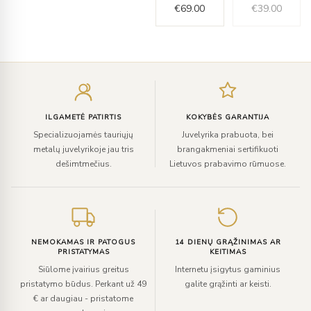
€
69.00
€
39.00
Įveskite
el.
paštą
ILGAMETĖ PATIRTIS
KOKYBĖS GARANTIJA
Specializuojamės tauriųjų
Juvelyrika prabuota, bei
metalų juvelyrikoje jau tris
brangakmeniai sertifikuoti
dešimtmečius.
Lietuvos prabavimo rūmuose.
NEMOKAMAS IR PATOGUS
14 DIENŲ GRĄŽINIMAS AR
PRISTATYMAS
KEITIMAS
Siūlome įvairius greitus
Internetu įsigytus gaminius
pristatymo būdus. Perkant už 49
galite grąžinti ar keisti.
€ ar daugiau - pristatome