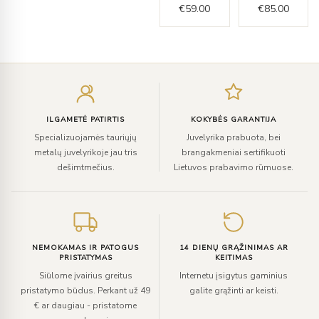
€
59.00
€
85.00
Įveskite
el.
paštą
ILGAMETĖ PATIRTIS
KOKYBĖS GARANTIJA
Specializuojamės tauriųjų
Juvelyrika prabuota, bei
metalų juvelyrikoje jau tris
brangakmeniai sertifikuoti
dešimtmečius.
Lietuvos prabavimo rūmuose.
NEMOKAMAS IR PATOGUS
14 DIENŲ GRĄŽINIMAS AR
PRISTATYMAS
KEITIMAS
Siūlome įvairius greitus
Internetu įsigytus gaminius
pristatymo būdus. Perkant už 49
galite grąžinti ar keisti.
€ ar daugiau - pristatome