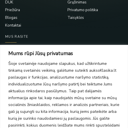
DUK
Grąžinimas
Priežiūra
Privatumo politika
Blogas
Taisyklės
Kontaktai
MUS RASITE
Taikos pr. 139
Mums rūpi Jūsų privatumas
PC Molas, Klaipėda
Taikos pr. 141
Šioje svetainėje naudojame slapukus, kad užtikrintume
PC BIG 2, Klaipėda
tinkamą svetainės veikimą, galėtume suteikti auksoKlasika.lt
Šilutės pl. 35
paslaugas ir funkcijas, analizuotume naršymo statistiką,
PC Banginis, Klaipėda
individualizuotume Jūsų naršymo patirtį bei teiktume Jums
NAUJIENLAIŠKIS
aktualius rinkodaros pasiūlymus. Taip pat dalijamės
informacija apie tai, kaip naudojatės mūsų svetaine su mūsų
socialinės žiniasklaidos, reklamos ir analizės partneriais, kurie
Prenumeruokite ir gaukite pasiūlymus, naujienas bei riboto
gali ją sujungti su kita informacija, kurią jiems pateikėte arba
leidimo kolekcijas.
kurią jie surinko naudodamiesi jų paslaugomis. Jūs galite
pasirinkti, kokius duomenis leidžiate mums rinkti spustelėdami