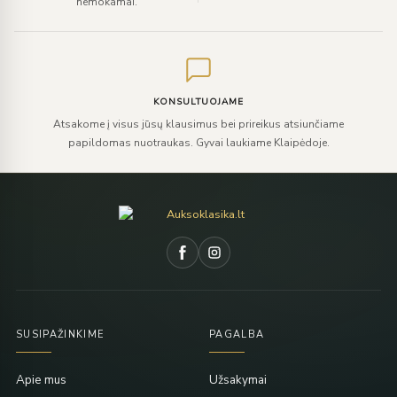
nemokamai.
KONSULTUOJAME
Atsakome į visus jūsų klausimus bei prireikus atsiunčiame
papildomas nuotraukas. Gyvai laukiame Klaipėdoje.
SUSIPAŽINKIME
PAGALBA
Apie mus
Užsakymai