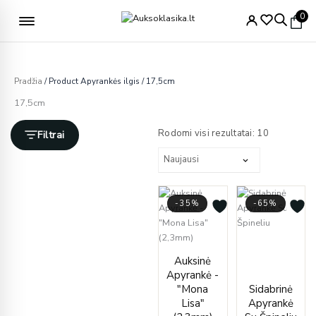
Pereiti
Nemokamas pristatymas nuo 49€
0
prie
turinio
Pradžia
/ Product Apyrankės ilgis / 17,5cm
17,5cm
Rūšiuojam
pagal
Rodomi visi rezultatai: 10
Filtrai
naujausią
-35%
-65%
Curre
Origi
Price
price
price
Auksinė
range:
is:
was:
Apyrankė -
€195.00
€599.
€1,71
"Mona
Sidabrinė
through
Lisa"
Apyrankė
€205.00