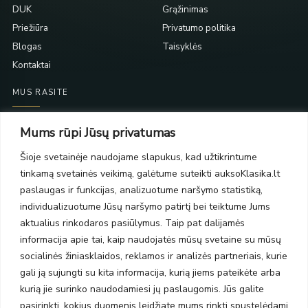
DUK
Grąžinimas
Priežiūra
Privatumo politika
Blogas
Taisyklės
Kontaktai
MUS RASITE
Taikos pr. 139
Mums rūpi Jūsų privatumas
PC Molas, Klaipėda
Taikos pr. 141
Šioje svetainėje naudojame slapukus, kad užtikrintume
PC BIG 2, Klaipėda
tinkamą svetainės veikimą, galėtume suteikti auksoKlasika.lt
Šilutės pl. 35
paslaugas ir funkcijas, analizuotume naršymo statistiką,
PC Banginis, Klaipėda
individualizuotume Jūsų naršymo patirtį bei teiktume Jums
NAUJIENLAIŠKIS
aktualius rinkodaros pasiūlymus. Taip pat dalijamės
informacija apie tai, kaip naudojatės mūsų svetaine su mūsų
socialinės žiniasklaidos, reklamos ir analizės partneriais, kurie
Prenumeruokite ir gaukite pasiūlymus, naujienas bei riboto
gali ją sujungti su kita informacija, kurią jiems pateikėte arba
leidimo kolekcijas.
kurią jie surinko naudodamiesi jų paslaugomis. Jūs galite
pasirinkti, kokius duomenis leidžiate mums rinkti spustelėdami