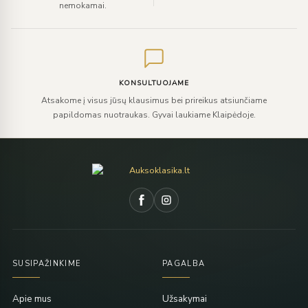
nemokamai.
KONSULTUOJAME
Atsakome į visus jūsų klausimus bei prireikus atsiunčiame
papildomas nuotraukas. Gyvai laukiame Klaipėdoje.
SUSIPAŽINKIME
PAGALBA
Apie mus
Užsakymai