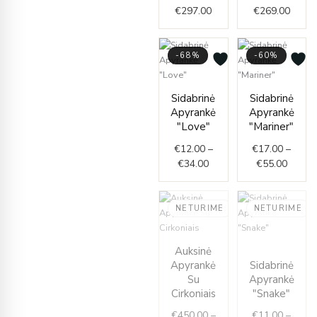
€
297.00
€
269.00
-68%
-60%
Price
Price
Sidabrinė
Sidabrinė
range:
range:
Apyrankė
Apyrankė
€12.00
€17.0
"Love"
"Mariner"
through
throug
€
12.00
–
€
17.00
–
€34.00
€55.0
€
34.00
€
55.00
NETURIME
NETURIME
Price
Price
Auksinė
range:
range:
Apyrankė
Sidabrinė
€450.00
€11.0
Su
Apyrankė
through
throug
Cirkoniais
"Snake"
€496.00
€16.0
€
450.00
–
€
11.00
–