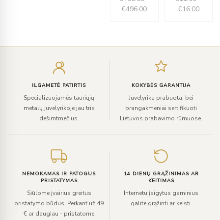
€
496.00
€
16.00
Įveskite
el.
paštą
ILGAMETĖ PATIRTIS
KOKYBĖS GARANTIJA
Specializuojamės tauriųjų
Juvelyrika prabuota, bei
metalų juvelyrikoje jau tris
brangakmeniai sertifikuoti
dešimtmečius.
Lietuvos prabavimo rūmuose.
NEMOKAMAS IR PATOGUS
14 DIENŲ GRĄŽINIMAS AR
PRISTATYMAS
KEITIMAS
Siūlome įvairius greitus
Internetu įsigytus gaminius
pristatymo būdus. Perkant už 49
galite grąžinti ar keisti.
€ ar daugiau - pristatome