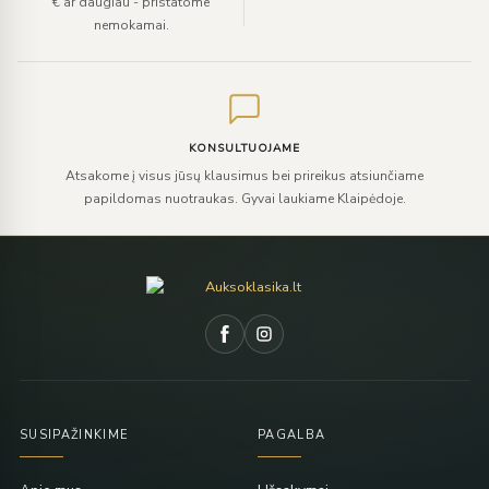
€ ar daugiau - pristatome
nemokamai.
KONSULTUOJAME
Atsakome į visus jūsų klausimus bei prireikus atsiunčiame
papildomas nuotraukas. Gyvai laukiame Klaipėdoje.
SUSIPAŽINKIME
PAGALBA