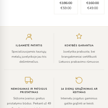
€
186.00
€
160.00
€
59.00
€
49.00
Įveskite
el.
paštą
ILGAMETĖ PATIRTIS
KOKYBĖS GARANTIJA
Specializuojamės tauriųjų
Juvelyrika prabuota, bei
metalų juvelyrikoje jau tris
brangakmeniai sertifikuoti
dešimtmečius.
Lietuvos prabavimo rūmuose.
NEMOKAMAS IR PATOGUS
14 DIENŲ GRĄŽINIMAS AR
PRISTATYMAS
KEITIMAS
Siūlome įvairius greitus
Internetu įsigytus gaminius
pristatymo būdus. Perkant už 49
galite grąžinti ar keisti.