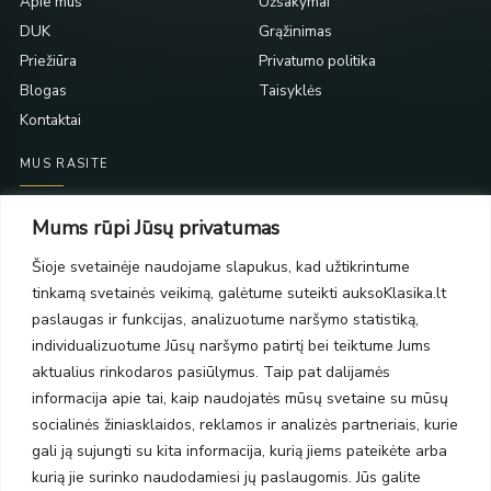
Apie mus
Užsakymai
DUK
Grąžinimas
Priežiūra
Privatumo politika
Blogas
Taisyklės
Kontaktai
MUS RASITE
Taikos pr. 139
Mums rūpi Jūsų privatumas
PC Molas, Klaipėda
Taikos pr. 141
Šioje svetainėje naudojame slapukus, kad užtikrintume
PC BIG 2, Klaipėda
tinkamą svetainės veikimą, galėtume suteikti auksoKlasika.lt
Šilutės pl. 35
paslaugas ir funkcijas, analizuotume naršymo statistiką,
PC Banginis, Klaipėda
individualizuotume Jūsų naršymo patirtį bei teiktume Jums
NAUJIENLAIŠKIS
aktualius rinkodaros pasiūlymus. Taip pat dalijamės
informacija apie tai, kaip naudojatės mūsų svetaine su mūsų
socialinės žiniasklaidos, reklamos ir analizės partneriais, kurie
Prenumeruokite ir gaukite pasiūlymus, naujienas bei riboto
gali ją sujungti su kita informacija, kurią jiems pateikėte arba
leidimo kolekcijas.
kurią jie surinko naudodamiesi jų paslaugomis. Jūs galite