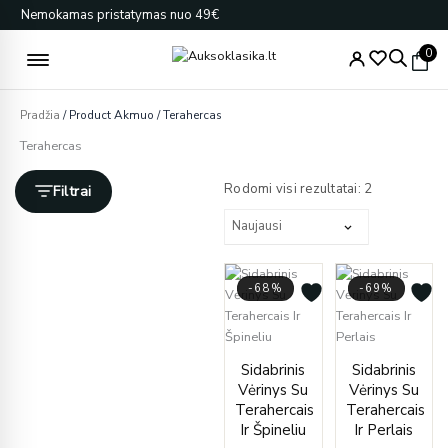
Pereiti
Nemokamas pristatymas nuo 49€
prie
turinio
0
Pradžia
/ Product Akmuo / Terahercas
Terahercas
Rūšiuojama
pagal
Rodomi visi rezultatai: 2
Filtrai
naujausią
-68%
-69%
Current
Original
Curren
Origin
Sidabrinis
Sidabrinis
price
price
price
price
Vėrinys Su
Vėrinys Su
is:
was:
is:
was:
Terahercais
Terahercais
€59.00.
€186.00.
€49.00
€160.
Ir Špineliu
Ir Perlais