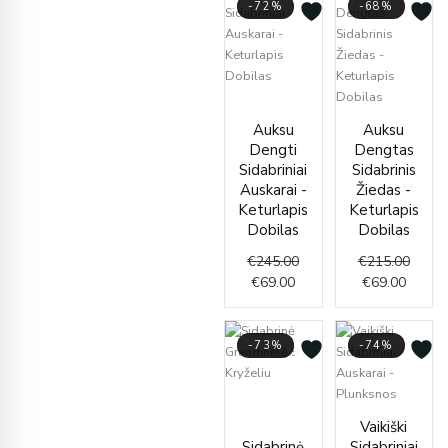
-72%
-68%
Current
Original
price
price
Curren
Origin
Auksu
Auksu
is:
was:
price
price
Dengti
Dengtas
€69.00.
€245.00.
is:
was:
Sidabriniai
Sidabrinis
€69.00
€215.
Auskarai -
Žiedas -
Keturlapis
Keturlapis
Dobilas
Dobilas
€
245.00
€
215.00
€
69.00
€
69.00
-73%
-74%
Price
range:
Curren
Origin
Vaikiški
€35.00
price
price
Sidabrinė
Sidabriniai