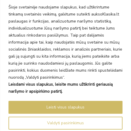
Taikos pr. 141
Šioje svetainėje naudojame slapukus, kad užtikrintume
PC BIG 2, Klaipėda
tinkamą svetainės veikimą, galėtume suteikti auksoKlasika.lt
Šilutės pl. 35
PC Banginis, Klaipėda
paslaugas ir funkcijas, analizuotume naršymo statistiką,
individualizuotume Jūsų naršymo patirtį bei teiktume Jums
NAUJIENLAIŠKIS
aktualius rinkodaros pasiūlymus. Taip pat dalijamės
informacija apie tai, kaip naudojatės mūsų svetaine su mūsų
Prenumeruokite ir gaukite pasiūlymus, naujienas bei riboto
socialinės žiniasklaidos, reklamos ir analizės partneriais, kurie
leidimo kolekcijas.
gali ją sujungti su kita informacija, kurią jiems pateikėte arba
kurią jie surinko naudodamiesi jų paslaugomis. Jūs galite
pasirinkti, kokius duomenis leidžiate mums rinkti spustelėdami
nuorodą „Valdyti pasirinkimus“.
Leisdami visus slapukus, leisite mums užtikrinti geriausią
SIŲSTI
naršymo ir apsipirkimo patirtį.
Prenumeruodami sutinkate su Taisyklėmis ir Privatumo politika.
Leisti visus slapukus
Auksoklasika.lt © 2026 Visos teisės saugomos
Valdyti pasirinkimus
Sprendimas Madiavo.lt