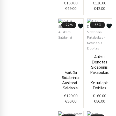
€
158.00
€
120.00
€
49.00
€
42.00
-72%
-65%
Current
Original
price
price
is:
was:
Curren
Origin
Auksu
€36.00.
€129.00.
price
price
Dengtas
is:
was:
Sidabrinis
€56.00
€160.
Vaikiški
Pakabukas
Sidabriniai
-
Auskarai -
Keturlapis
Saldaniai
Dobilas
€
129.00
€
160.00
€
36.00
€
56.00