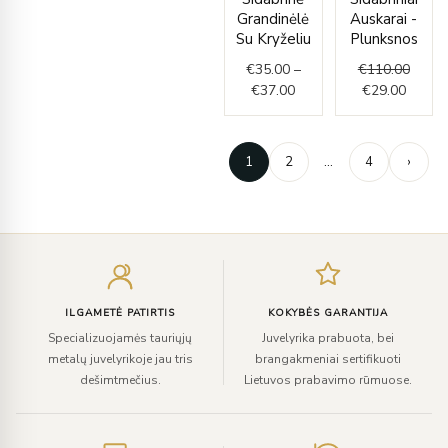
through
is:
was:
Grandinėlė
Auskarai -
€37.00
€29.00
€110.
Su Kryželiu
Plunksnos
€
35.00
–
€
110.00
€
37.00
€
29.00
1
2
…
4
›
Įveskite
el.
paštą
ILGAMETĖ PATIRTIS
KOKYBĖS GARANTIJA
Specializuojamės tauriųjų
Juvelyrika prabuota, bei
metalų juvelyrikoje jau tris
brangakmeniai sertifikuoti
dešimtmečius.
Lietuvos prabavimo rūmuose.