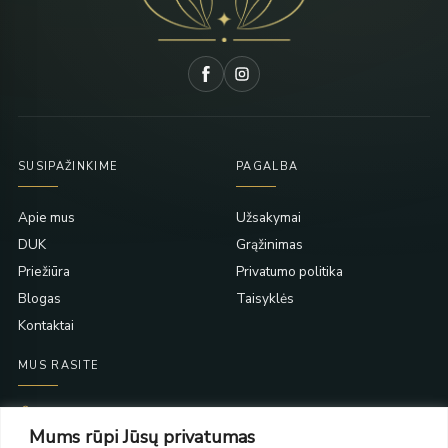
SUSIPAŽINKIME
PAGALBA
Apie mus
Užsakymai
DUK
Grąžinimas
Priežiūra
Privatumo politika
Blogas
Taisyklės
Kontaktai
MUS RASITE
Taikos pr. 139
Mums rūpi Jūsų privatumas
PC Molas, Klaipėda