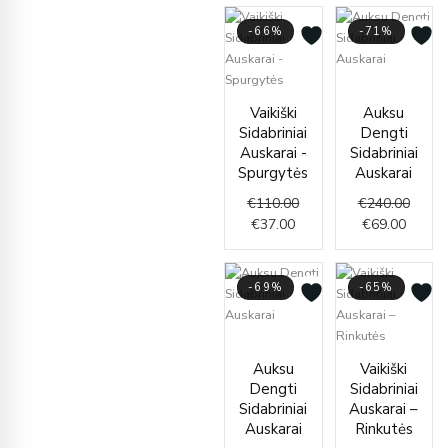
-66%
-71%
Curren
Origin
Current
Original
price
price
Vaikiški
Auksu
price
price
is:
was:
Sidabriniai
Dengti
is:
was:
€69.00
€240.
Auskarai -
Sidabriniai
€37.00.
€110.00.
Spurgytės
Auskarai
€
110.00
€
240.00
€
37.00
€
69.00
-69%
-65%
Current
Original
price
price
Curren
Origin
Auksu
Vaikiški
is:
was:
price
price
Dengti
Sidabriniai
€49.00.
€158.00.
is:
was:
Sidabriniai
Auskarai –
€42.00
€120.
Auskarai
Rinkutės