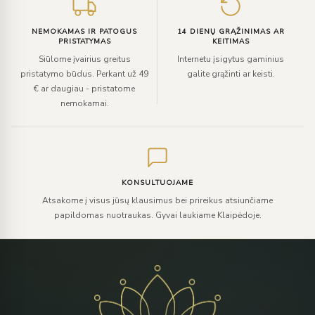
NEMOKAMAS IR PATOGUS
14 DIENŲ GRĄŽINIMAS AR
PRISTATYMAS
KEITIMAS
Siūlome įvairius greitus
Internetu įsigytus gaminius
pristatymo būdus. Perkant už 49
galite grąžinti ar keisti.
€ ar daugiau - pristatome
nemokamai.
KONSULTUOJAME
Atsakome į visus jūsų klausimus bei prireikus atsiunčiame
papildomas nuotraukas. Gyvai laukiame Klaipėdoje.