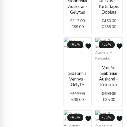
Sidabriniai
Auskarai -
Auskarai -
Keturlapis
Gėlytės
Dobilas
€
112.00
€
450.00
€
39.00
€
155.00
-65%
-65%
Current
Original
price
price
is:
was:
Curren
Origin
Vaikiški
€39.00.
€112.00.
price
price
Sidabrinis
Siabriniai
is:
was:
Vėrinys -
Auskarai –
€35.00
€100.
Gėlytė
Keksiukai
€
112.00
€
100.00
€
39.00
€
35.00
-65%
-65%