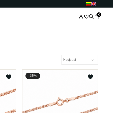
0
-35%