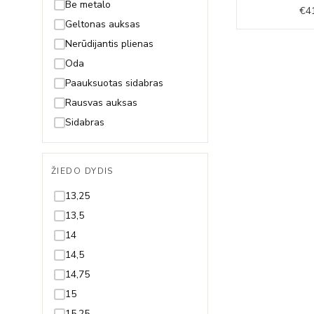
Fėja
Be metalo
€
4
Gėlytė
Geltonas auksas
Gyvatė
Nerūdijantis plienas
Gyvybės medis
Oda
Inicialas/Raidė
Paauksuotas sidabras
Kačiukas
Rausvas auksas
Karūna
Sidabras
Karys
Kaspinas
ŽIEDO DYDIS
Keksiukas
13,25
Kelionės
13,5
Keltų mazgas
14
Kriauklytė
14,5
Kryželis
14,75
Lapelis
15
Laumžirgis
15,25