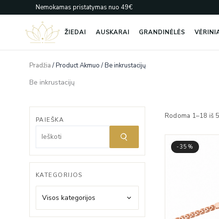
Pereiti
Nemokamas pristatymas nuo 49€
prie
turinio
ŽIEDAI
AUSKARAI
GRANDINĖLĖS
VĖRINI
Pradžia
/ Product Akmuo / Be inkrustacijų
Be inkrustacijų
Rodoma 1–18 iš 
PAIEŠKA
-35%
KATEGORIJOS
Visos kategorijos