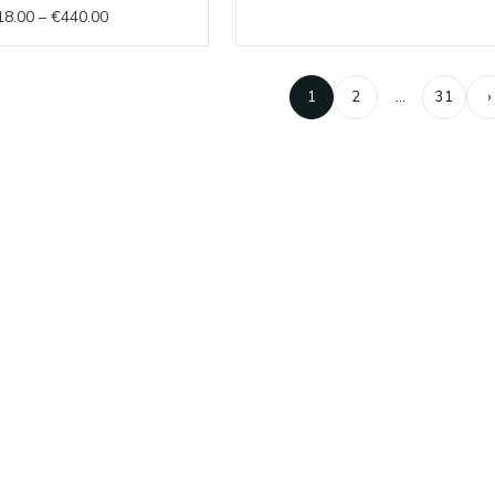
18.00
–
€
440.00
€418.00
through
€440.00
1
2
…
31
›