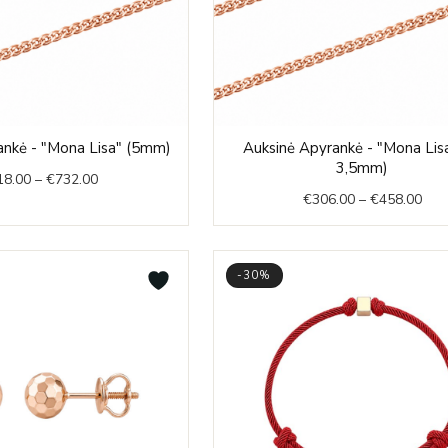
Price
Pric
ankė - "Mona Lisa" (5mm)
Auksinė Apyrankė - "Mona Lisa
range:
rang
3,5mm)
18.00
–
€
732.00
€718.00
€30
€
306.00
–
€
458.00
through
thr
€732.00
€45
-30%