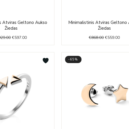
Original
Current
Original
Curr
is Atviras Geltono Aukso
Minimalistinis Atviras Geltono
price
price
price
price
Žiedas
Žiedas
was:
is:
was:
is:
929.00
€
597.00
€
868.00
€
559.00
€929.00.
€597.00.
€868.00.
€559
-65%