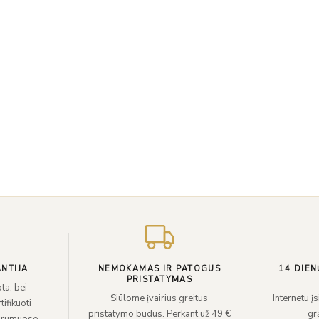
NTIJA
NEMOKAMAS IR PATOGUS
14 DIEN
PRISTATYMAS
ta, bei
Siūlome įvairius greitus
Internetu į
ifikuoti
pristatymo būdus. Perkant už 49 €
grą