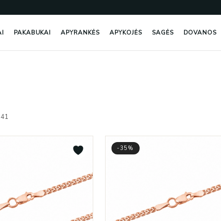
AI
PAKABUKAI
APYRANKĖS
APYKOJĖS
SAGĖS
DOVANOS
Rūšiuojama
pagal
541
naujausią
-35%