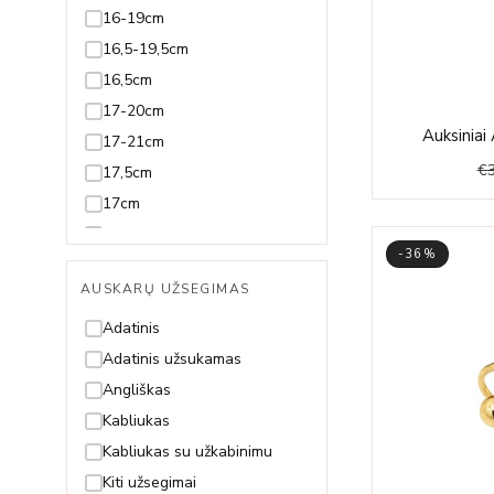
Juodmedis
16-19cm
Juvelyrinė emalė
16,5-19,5cm
Koralas
16,5cm
Kvarcas
17-20cm
Auksiniai 
Lazuritas
17-21cm
€
Malachitas
17,5cm
Nefritas
17cm
Olivinas/Peridotas
18-20cm
-36%
Oniksas
18-21cm
AUSKARŲ UŽSEGIMAS
Opalas
18-22cm
Perlas ir Perlamutras
18,5-21,5cm
Adatinis
Piritas
18,5-23,5cm
Adatinis užsukamas
Rodolitas
18,5cm
Angliškas
Rubinas
18cm
Kabliukas
Safyras
19-21cm
Kabliukas su užkabinimu
Smaragdas
19-22cm
Kiti užsegimai