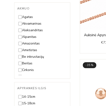
AKMUO
Agatas
Akvamarinas
Aleksandritas
Auksinė Apyr
Alpanitas
€
7
Amazonitas
Ametistas
Be inkrustacijų
Berilas
-35%
Cirkonis
Citrinas
Deimantas
APYRANKĖS ILGIS
Gintaras
Granatas
14-15cm
Hematitas
15-18cm