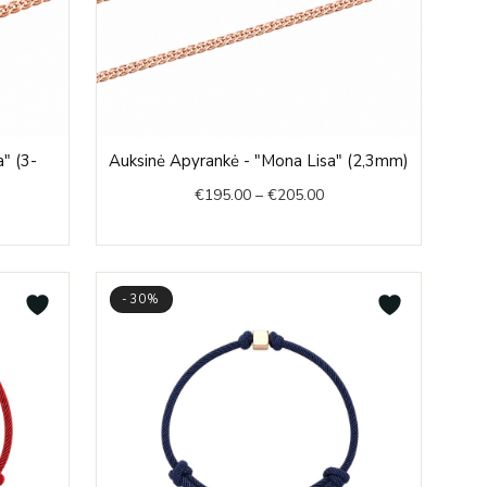
e
Price
" (3-
Auksinė Apyrankė - "Mona Lisa" (2,3mm)
e:
range:
€
195.00
–
€
205.00
6.00
€195.00
ough
through
8.00
€205.00
-30%