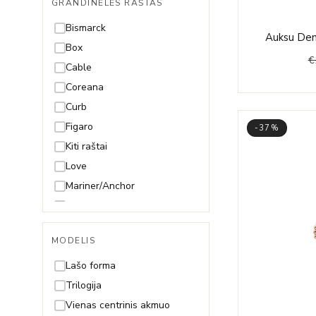
GRANDINĖLĖS RAŠTAS
49cm
50cm
Bismarck
Auksu Deng
55cm
Box
€
60cm
Cable
65cm
Coreana
70cm
Curb
Figaro
-37%
Kiti raštai
Love
Mariner/Anchor
Mona Lisa
Paperclip
MODELIS
Pitonas
Rolo
Lašo forma
Rombo
Trilogija
Rope (Virvutė)
Vienas centrinis akmuo