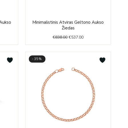
ent
Original
Current
 Aukso
Minimalistinis Atviras Geltono Aukso
price
price
Žiedas
was:
is:
€
838.00
€
537.00
.00.
€838.00.
€537.00.
-35%