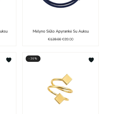
nt
Original
Current
Auksu
Mėlyno Siūlo Apyrankė Su Auksu
price
price
€
128.00
€
89.00
was:
is:
0.
€128.00.
€89.00.
-36%