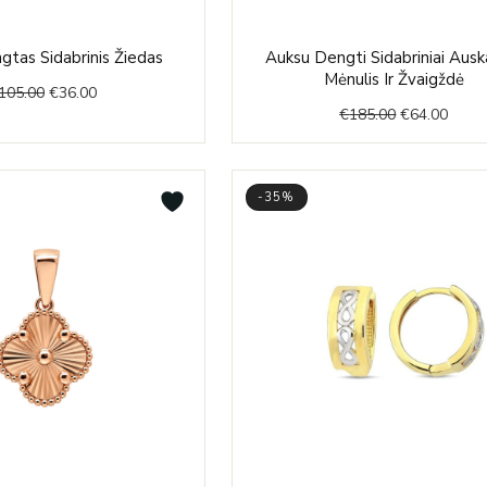
Original
Current
Original
Curre
tas Sidabrinis Žiedas
Auksu Dengti Sidabriniai Auska
price
price
price
price
Mėnulis Ir Žvaigždė
105.00
€
36.00
was:
is:
was:
is:
€
185.00
€
64.00
€105.00.
€36.00.
€185.00.
€64.0
-35%