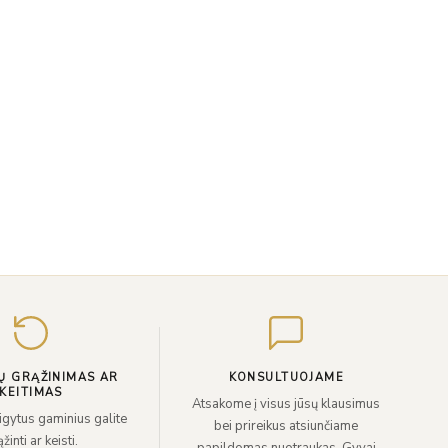
Įveskite
el.
paštą
Ų GRĄŽINIMAS AR
KONSULTUOJAME
KEITIMAS
Atsakome į visus jūsų klausimus
sigytus gaminius galite
bei prireikus atsiunčiame
žinti ar keisti.