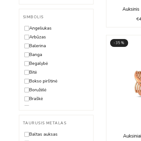
Singapore
Auksinis
Snake (Gyvatėlė)
SIMBOLIS
€
Spiga
Angeliukas
Arbūzas
-35%
Balerina
Banga
Begalybė
Bitė
Bokso pirštinė
Boružėlė
Braškė
Dama
Dobilas
TAURUSIS METALAS
Drakonas
Drugelis
Baltas auksas
Auksinia