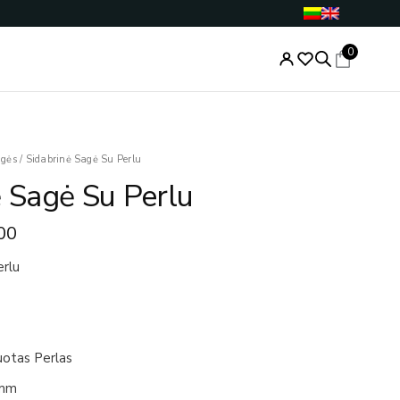
0
nal
Current
agės
/
Sidabrinė Sagė Su Perlu
price
ė Sagė Su Perlu
is:
.00.
€39.00.
00
erlu
uotas Perlas
9mm