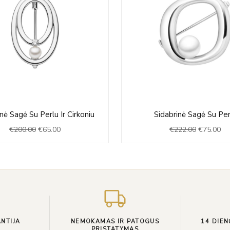
Original
Current
Original
Cu
nė Sagė Su Perlu Ir Cirkoniu
Sidabrinė Sagė Su Per
price
price
price
pri
€
200.00
€
65.00
€
222.00
€
75.00
was:
is:
was:
is:
€200.00.
€65.00.
€222.00.
€7
NTIJA
NEMOKAMAS IR PATOGUS
14 DIEN
PRISTATYMAS