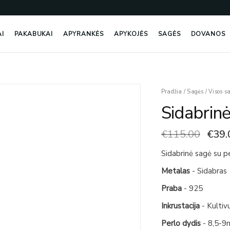
AI
PAKABUKAI
APYRANKĖS
APYKOJĖS
SAGĖS
DOVANOS
Origi
Pradžia
/
Sagės
/
Visos s
price
Sidabrin
was:
€115
€
115.00
€
39.
Sidabrinė sagė su p
Metalas
- Sidabras
Praba
- 925
Inkrustacija
- Kultiv
Perlo dydis
- 8,5-