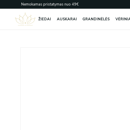
Pereiti
Nemokamas pristatymas nuo 49€
prie
turinio
ŽIEDAI
AUSKARAI
GRANDINĖLĖS
VĖRINI