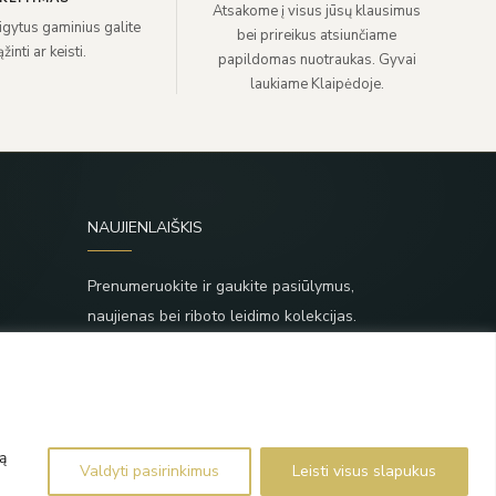
Atsakome į visus jūsų klausimus
sigytus gaminius galite
bei prireikus atsiunčiame
žinti ar keisti.
papildomas nuotraukas. Gyvai
laukiame Klaipėdoje.
NAUJIENLAIŠKIS
Prenumeruokite ir gaukite pasiūlymus,
naujienas bei riboto leidimo kolekcijas.
SIŲSTI
,
Prenumeruodami sutinkate su Taisyklėmis ir
Privatumo politika.
ą
Valdyti pasirinkimus
Leisti visus slapukus