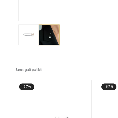
Jums gali patikti
-67%
-67%