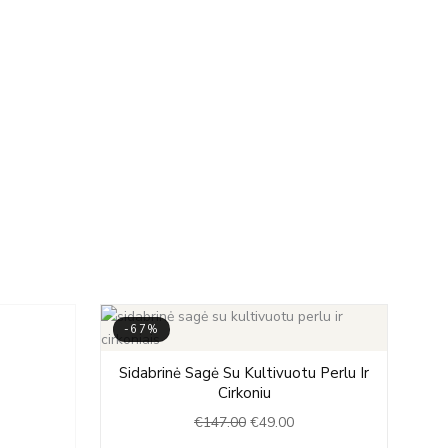
-67%
Original
Current
Sidabrinė Sagė Su Kultivuotu Perlu Ir
price
price
Cirkoniu
was:
is:
€
147.00
€
49.00
€147.00.
€49.00.