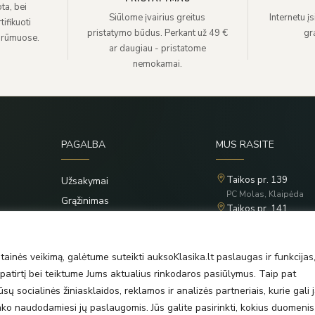
ta, bei
Siūlome įvairius greitus
Internetu į
ifikuoti
pristatymo būdus. Perkant už 49 €
grą
 rūmuose.
ar daugiau - pristatome
nemokamai.
PAGALBA
MUS RASITE
Taikos pr. 139
Užsakymai
PC Molas, Klaipėda
Grąžinimas
Taikos pr. 141
Privatumo politika
PC BIG 2, Klaipėda
Šilutės pl. 35
Taisyklės
PC Banginis, Klaipėda
ainės veikimą, galėtume suteikti auksoKlasika.lt paslaugas ir funkcijas
atirtį bei teiktume Jums aktualius rinkodaros pasiūlymus. Taip pat
ų socialinės žiniasklaidos, reklamos ir analizės partneriais, kurie gali j
rinko naudodamiesi jų paslaugomis. Jūs galite pasirinkti, kokius duomenis