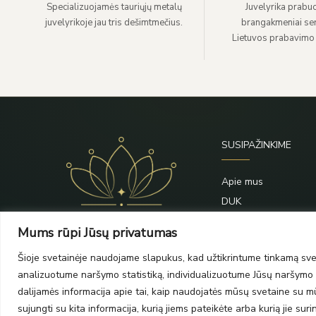
Specializuojamės tauriųjų metalų
Juvelyrika prabuo
juvelyrikoje jau tris dešimtmečius.
brangakmeniai sert
Lietuvos prabavimo
SUSIPAŽINKIME
Apie mus
DUK
Priežiūra
Mums rūpi Jūsų privatumas
Blogas
Šioje svetainėje naudojame slapukus, kad užtikrintume tinkamą svet
Kontaktai
analizuotume naršymo statistiką, individualizuotume Jūsų naršymo p
dalijamės informacija apie tai, kaip naudojatės mūsų svetaine su mūs
sujungti su kita informacija, kurią jiems pateikėte arba kurią jie su