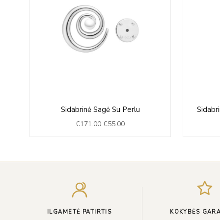
Original
Current
Sidabrinė Sagė Su Perlu
Sidabri
price
price
€
171.00
€
55.00
was:
is:
€171.00.
€55.00.
ILGAMETĖ PATIRTIS
KOKYBĖS GARA