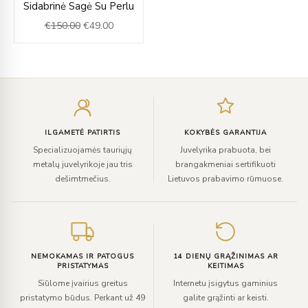
Sidabrinė Sagė Su Perlu
price
price
€
150.00
€
49.00
was:
is:
€150.00.
€49.00.
Įveskite
el.
paštą
ILGAMETĖ PATIRTIS
KOKYBĖS GARANTIJA
Specializuojamės tauriųjų
Juvelyrika prabuota, bei
metalų juvelyrikoje jau tris
brangakmeniai sertifikuoti
dešimtmečius.
Lietuvos prabavimo rūmuose.
NEMOKAMAS IR PATOGUS
14 DIENŲ GRĄŽINIMAS AR
PRISTATYMAS
KEITIMAS
Siūlome įvairius greitus
Internetu įsigytus gaminius
pristatymo būdus. Perkant už 49
galite grąžinti ar keisti.