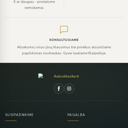
€ ar daugiau - pristatome
nemokamai.
KONSULTUOJAME
Atsakome į visus jūsų klausimus bei prireikus atsiunčiame
papildomas nuotraukas. Gyvai laukiame Klaipėdoje.
SUSIPAŽINKIME
PAGALBA