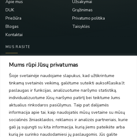
Apie mus
Užsakymai
DUK
Grąžinimas
Priežiūra
Privatumo politika
Blogas
Taisyklės
Kontaktai
MUS RASITE
Taikos pr. 139
Mums rūpi Jūsų privatumas
PC Molas, Klaipėda
Taikos pr. 141
Šioje svetainėje naudojame slapukus, kad užtikrintume
PC BIG 2, Klaipėda
tinkamą svetainės veikimą, galėtume suteikti auksoKlasika.lt
Šilutės pl. 35
paslaugas ir funkcijas, analizuotume naršymo statistiką,
PC Banginis, Klaipėda
individualizuotume Jūsų naršymo patirtį bei teiktume Jums
NAUJIENLAIŠKIS
aktualius rinkodaros pasiūlymus. Taip pat dalijamės
informacija apie tai, kaip naudojatės mūsų svetaine su mūsų
socialinės žiniasklaidos, reklamos ir analizės partneriais, kurie
Prenumeruokite ir gaukite pasiūlymus, naujienas bei riboto
gali ją sujungti su kita informacija, kurią jiems pateikėte arba
leidimo kolekcijas.
kurią jie surinko naudodamiesi jų paslaugomis. Jūs galite