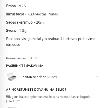
Praba
- 925
Inkrustacija
- Kultivuotas Perlas
Sagės skersmuo
- 20mm
Svoris
- 2,9g
Pastaba: visi gaminiai yra prabuoti Lietuvos prabavimo
rūmuose
Prieinamumas:
Liko 3
PASIRINKITE ĮPAKAVIMĄ:
AR NORĖTUMĖTE DOVANŲ MAIŠELIO?
Blizgaus balto popieriaus maišelis su Aukso Klasika logotipu
(16x15cm)