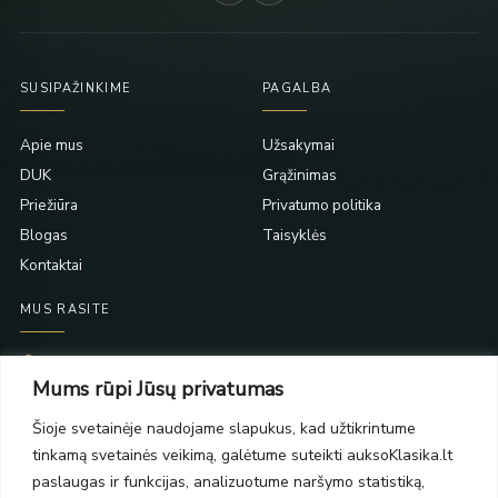
SUSIPAŽINKIME
PAGALBA
Apie mus
Užsakymai
DUK
Grąžinimas
Priežiūra
Privatumo politika
Blogas
Taisyklės
Kontaktai
MUS RASITE
Taikos pr. 139
Mums rūpi Jūsų privatumas
PC Molas, Klaipėda
Taikos pr. 141
Šioje svetainėje naudojame slapukus, kad užtikrintume
PC BIG 2, Klaipėda
tinkamą svetainės veikimą, galėtume suteikti auksoKlasika.lt
Šilutės pl. 35
PC Banginis, Klaipėda
paslaugas ir funkcijas, analizuotume naršymo statistiką,