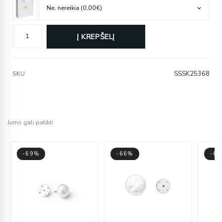
Į KREPŠELĮ
SSSK25368
SKU
Jums gali patikti
-69%
-66%
-6