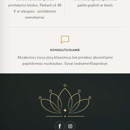
pristatymo būdus. Perkant už 49
galite grąžinti ar keisti.
€ ar daugiau - pristatome
nemokamai.
KONSULTUOJAME
Atsakome į visus jūsų klausimus bei prireikus atsiunčiame
papildomas nuotraukas. Gyvai laukiame Klaipėdoje.