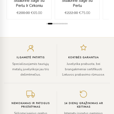
Sidabrinė Sagė Su
Sidabrinė Sagė Su
Si
e
price
price
price
price
Perlu Ir Cirkoniu
Perlu
was:
is:
was:
is:
€
200.00
€
65.00
€
222.00
€
75.00
.00.
€200.00.
€65.00.
€222.00.
€75.00.
Įveskite
el.
paštą
ILGAMETĖ PATIRTIS
KOKYBĖS GARANTIJA
Specializuojamės tauriųjų
Juvelyrika prabuota, bei
metalų juvelyrikoje jau tris
brangakmeniai sertifikuoti
dešimtmečius.
Lietuvos prabavimo rūmuose.
NEMOKAMAS IR PATOGUS
14 DIENŲ GRĄŽINIMAS AR
PRISTATYMAS
KEITIMAS
Siūlome įvairius greitus
Internetu įsigytus gaminius