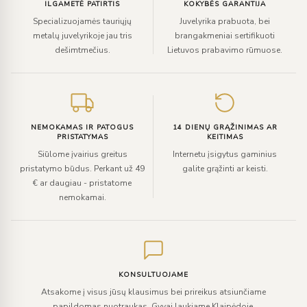
ILGAMETĖ PATIRTIS
KOKYBĖS GARANTIJA
Specializuojamės tauriųjų
Juvelyrika prabuota, bei
metalų juvelyrikoje jau tris
brangakmeniai sertifikuoti
dešimtmečius.
Lietuvos prabavimo rūmuose.
NEMOKAMAS IR PATOGUS
14 DIENŲ GRĄŽINIMAS AR
PRISTATYMAS
KEITIMAS
Siūlome įvairius greitus
Internetu įsigytus gaminius
pristatymo būdus. Perkant už 49
galite grąžinti ar keisti.
€ ar daugiau - pristatome
nemokamai.
KONSULTUOJAME
Atsakome į visus jūsų klausimus bei prireikus atsiunčiame
papildomas nuotraukas. Gyvai laukiame Klaipėdoje.