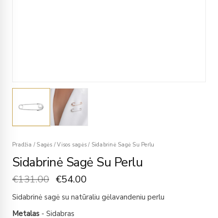
Pradžia
/
Sagės
/
Visos sagės
/
Sidabrinė Sagė Su Perlu
Sidabrinė Sagė Su Perlu
€
131.00
€
54.00
Sidabrinė sagė su natūraliu gėlavandeniu perlu
Metalas
- Sidabras