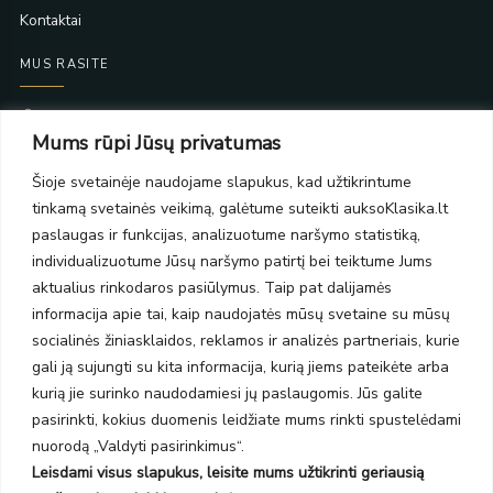
Kontaktai
MUS RASITE
Taikos pr. 139
Mums rūpi Jūsų privatumas
PC Molas, Klaipėda
Taikos pr. 141
Šioje svetainėje naudojame slapukus, kad užtikrintume
PC BIG 2, Klaipėda
tinkamą svetainės veikimą, galėtume suteikti auksoKlasika.lt
Šilutės pl. 35
PC Banginis, Klaipėda
paslaugas ir funkcijas, analizuotume naršymo statistiką,
individualizuotume Jūsų naršymo patirtį bei teiktume Jums
NAUJIENLAIŠKIS
aktualius rinkodaros pasiūlymus. Taip pat dalijamės
informacija apie tai, kaip naudojatės mūsų svetaine su mūsų
Prenumeruokite ir gaukite pasiūlymus, naujienas bei riboto
socialinės žiniasklaidos, reklamos ir analizės partneriais, kurie
leidimo kolekcijas.
gali ją sujungti su kita informacija, kurią jiems pateikėte arba
kurią jie surinko naudodamiesi jų paslaugomis. Jūs galite
pasirinkti, kokius duomenis leidžiate mums rinkti spustelėdami
nuorodą „Valdyti pasirinkimus“.
Leisdami visus slapukus, leisite mums užtikrinti geriausią
SIŲSTI