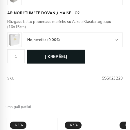
AR NORĖTUMĖTE DOVANŲ MAIŠELIO?
Blizgaus balto popieriaus maišelis su Aukso Klasika logotipu
(16x15cm)
Į KREPŠELĮ
SSSK23229
SKU
Jums gali patikti
-69%
-67%
-6