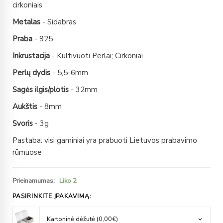
cirkoniais
Metalas
- Sidabras
Praba
- 925
Inkrustacija
- Kultivuoti Perlai; Cirkoniai
Perlų dydis
- 5,5-6mm
Sagės ilgis/plotis
- 32mm
Aukštis
- 8mm
Svoris
- 3g
Pastaba: visi gaminiai yra prabuoti Lietuvos prabavimo
rūmuose
Prieinamumas:
Liko 2
PASIRINKITE ĮPAKAVIMĄ: