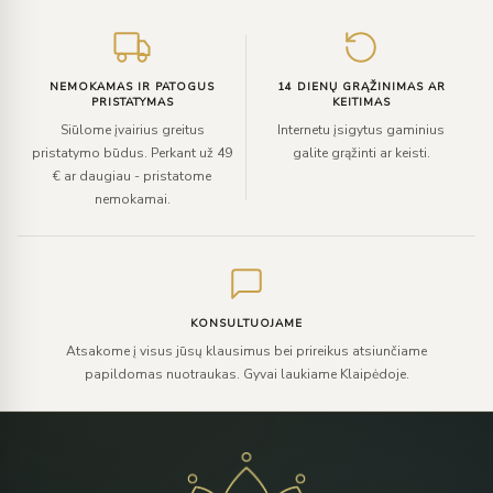
NEMOKAMAS IR PATOGUS
14 DIENŲ GRĄŽINIMAS AR
PRISTATYMAS
KEITIMAS
Siūlome įvairius greitus
Internetu įsigytus gaminius
pristatymo būdus. Perkant už 49
galite grąžinti ar keisti.
€ ar daugiau - pristatome
nemokamai.
KONSULTUOJAME
Atsakome į visus jūsų klausimus bei prireikus atsiunčiame
papildomas nuotraukas. Gyvai laukiame Klaipėdoje.