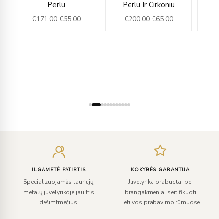
Perlu
Perlu Ir Cirkoniu
was:
is:
was:
is:
€
171.00
€
55.00
€
200.00
€
65.00
€171.00.
€55.00.
€200.00.
€65.00.
rent
e
.00.
Įveskite
el.
paštą
ILGAMETĖ PATIRTIS
KOKYBĖS GARANTIJA
Specializuojamės tauriųjų
Juvelyrika prabuota, bei
metalų juvelyrikoje jau tris
brangakmeniai sertifikuoti
dešimtmečius.
Lietuvos prabavimo rūmuose.