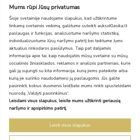
Taikos pr. 139
Mums rūpi Jūsų privatumas
PC Molas, Klaipėda
Taikos pr. 141
Šioje svetainėje naudojame slapukus, kad užtikrintume
PC BIG 2, Klaipėda
tinkamą svetainės veikimą, galėtume suteikti auksoKlasika.lt
Šilutės pl. 35
PC Banginis, Klaipėda
paslaugas ir funkcijas, analizuotume naršymo statistiką,
individualizuotume Jūsų naršymo patirtį bei teiktume Jums
NAUJIENLAIŠKIS
aktualius rinkodaros pasiūlymus. Taip pat dalijamės
informacija apie tai, kaip naudojatės mūsų svetaine su mūsų
Prenumeruokite ir gaukite pasiūlymus, naujienas bei riboto
socialinės žiniasklaidos, reklamos ir analizės partneriais, kurie
leidimo kolekcijas.
gali ją sujungti su kita informacija, kurią jiems pateikėte arba
kurią jie surinko naudodamiesi jų paslaugomis. Jūs galite
pasirinkti, kokius duomenis leidžiate mums rinkti spustelėdami
nuorodą „Valdyti pasirinkimus“.
Leisdami visus slapukus, leisite mums užtikrinti geriausią
SIŲSTI
naršymo ir apsipirkimo patirtį.
Prenumeruodami sutinkate su Taisyklėmis ir Privatumo politika.
Leisti visus slapukus
Auksoklasika.lt © 2026 Visos teisės saugomos