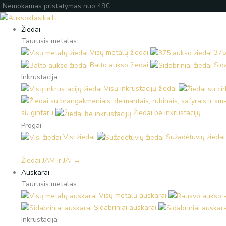
Pereiti
Products
Products
Įveskite
Nemokamas pristatymas nuo 49€
prie
search
search
el.
turinio
paštą
Žiedai
Taurusis metalas
Visų metalų žiedai
375
Balto aukso žiedai
Sida
Inkrustacija
Visų inkrustacijų žiedai
su gintaru
Žiedai be inkrustacijų
Progai
Visi žiedai
Sužadėtuvių žiedai
Žiedai JAM ir JAI →
Auskarai
Taurusis metalas
Visų metalų auskarai
Sidabriniai auskarai
Inkrustacija