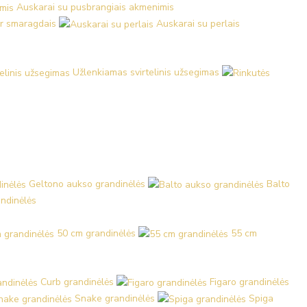
Auskarai su pusbrangiais akmenimis
ir smaragdais
Auskarai su perlais
Užlenkiamas svirtelinis užsegimas
Geltono aukso grandinėlės
Balto
ndinėlės
50 cm grandinėlės
55 cm
Curb grandinėlės
Figaro grandinėlės
Snake grandinėlės
Spiga