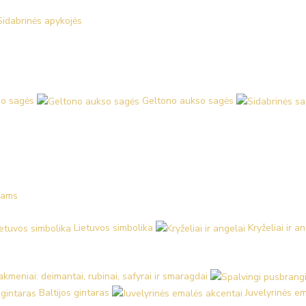
Sidabrinės apykojės
o sagės
Geltono aukso sagės
kams
Lietuvos simbolika
Kryželiai ir a
kmeniai: deimantai, rubinai, safyrai ir smaragdai
Baltijos gintaras
Juvelyrinės e