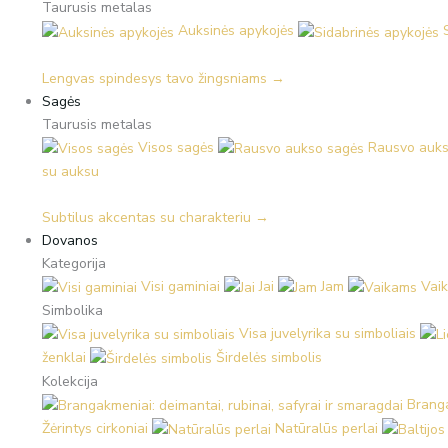
Taurusis metalas
Auksinės apykojės
Lengvas spindesys tavo žingsniams →
Sagės
Taurusis metalas
Visos sagės
Rausvo auks
su auksu
Subtilus akcentas su charakteriu →
Dovanos
Kategorija
Visi gaminiai
Jai
Jam
Vai
Simbolika
Visa juvelyrika su simboliais
ženklai
Širdelės simbolis
Kolekcija
Branga
Žėrintys cirkoniai
Natūralūs perlai