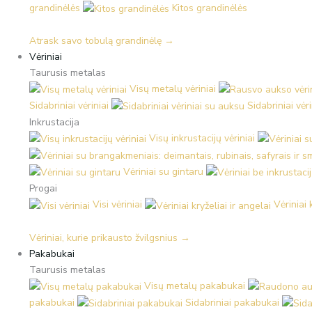
grandinėlės
Kitos grandinėlės
Atrask savo tobulą grandinėlę →
Vėriniai
Taurusis metalas
Visų metalų vėriniai
Sidabriniai vėriniai
Sidabriniai vėr
Inkrustacija
Visų inkrustacijų vėriniai
Vėriniai su gintaru
Progai
Visi vėriniai
Vėriniai 
Vėriniai, kurie prikausto žvilgsnius →
Pakabukai
Taurusis metalas
Visų metalų pakabukai
pakabukai
Sidabriniai pakabukai