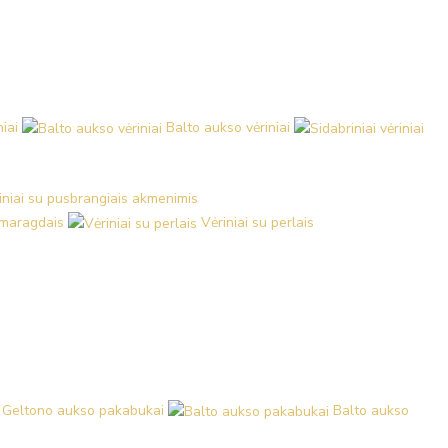
iai
Balto aukso vėriniai
iniai su pusbrangiais akmenimis
 smaragdais
Vėriniai su perlais
Geltono aukso pakabukai
Balto aukso