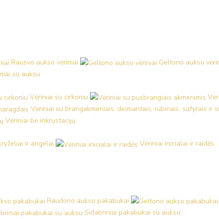
Rausvo aukso vėriniai
Geltono aukso vėrin
iniai su auksu
Vėriniai su cirkoniu
Vėr
Vėriniai su brangakmeniais: deimantais, rubinais, safyrais ir
Vėriniai be inkrustacijų
kryželiai ir angelai
Vėriniai inicialai ir raidės
Raudono aukso pakabukai
Sidabriniai pakabukai su auksu