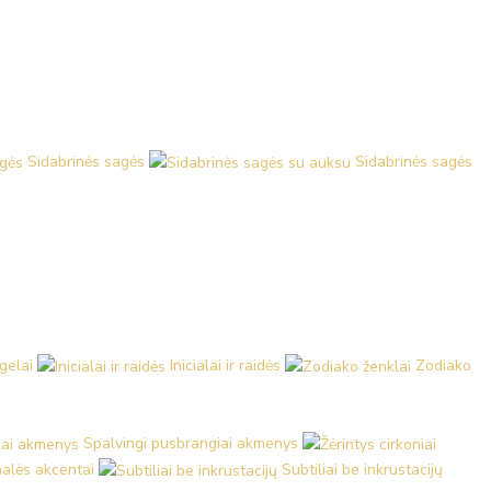
Sidabrinės sagės
Sidabrinės sagės
ngelai
Inicialai ir raidės
Zodiako
Spalvingi pusbrangiai akmenys
malės akcentai
Subtiliai be inkrustacijų