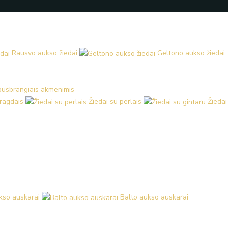
Rausvo aukso žiedai
Geltono aukso žiedai
 pusbrangiais akmenimis
aragdais
Žiedai su perlais
Žiedai
kso auskarai
Balto aukso auskarai