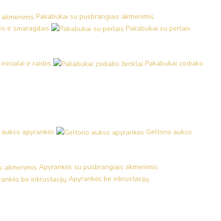
Pakabukai su pusbrangiais akmenimis
is ir smaragdais
Pakabukai su perlais
nicialai ir raidės
Pakabukai zodiako
 aukso apyrankės
Geltono aukso
Apyrankės su pusbrangiais akmenimis
Apyrankės be inkrustacijų