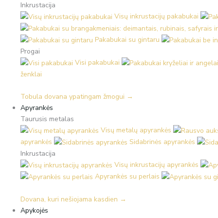
Inkrustacija
Visų inkrustacijų pakabukai
Pakabukai su gintaru
Progai
Visi pakabukai
ženklai
Tobula dovana ypatingam žmogui →
Apyrankės
Taurusis metalas
Visų metalų apyrankės
apyrankės
Sidabrinės apyrankės
Inkrustacija
Visų inkrustacijų apyrankės
Apyrankės su perlais
Dovana, kuri nešiojama kasdien →
Apykojės