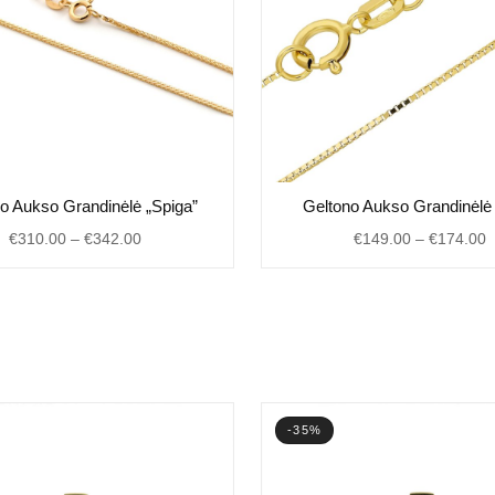
Price
P
o Aukso Grandinėlė „Spiga”
Geltono Aukso Grandinėlė
range:
r
€
310.00
–
€
342.00
€
149.00
–
€
174.00
€310.00
€
through
t
€342.00
€
-35%