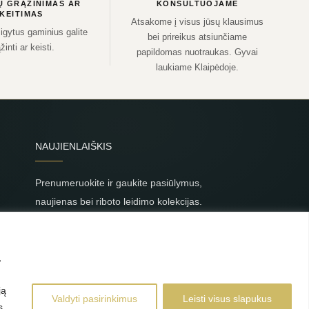
Ų GRĄŽINIMAS AR
KONSULTUOJAME
KEITIMAS
Atsakome į visus jūsų klausimus
sigytus gaminius galite
bei prireikus atsiunčiame
žinti ar keisti.
papildomas nuotraukas. Gyvai
laukiame Klaipėdoje.
NAUJIENLAIŠKIS
Prenumeruokite ir gaukite pasiūlymus,
naujienas bei riboto leidimo kolekcijas.
SIŲSTI
,
Prenumeruodami sutinkate su Taisyklėmis ir Privatumo
politika.
ją
Valdyti pasirinkimus
Leisti visus slapukus
s