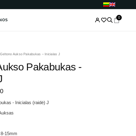
0
NOS
Price
Geltono Aukso Pakabukas – Inicialas J
range:
Aukso Pakabukas -
€76.00
through
J
€78.00
00
kas - Inicialas (raidė) J
 Auksas
 8-15mm