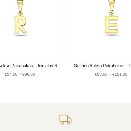
Price
Pr
Aukso Pakabukas – Inicialas R
Geltono Aukso Pakabukas – In
range:
r
€
94.00
–
€
96.00
€
98.00
–
€
101.00
€94.00
€
through
t
€96.00
€