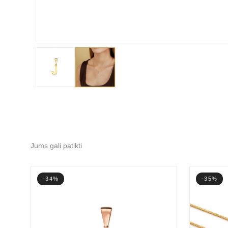
Jums gali patikti
-34%
-35%