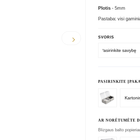
Plotis
- 5mm
Pastaba: visi gamin
SVORIS
PASIRINKITE ĮPAK
AR NORĖTUMĖTE D
Blizgaus balto popieri