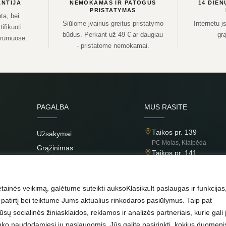
NTIJA
NEMOKAMAS IR PATOGUS
14 DIEN
PRISTATYMAS
ta, bei
Siūlome įvairius greitus pristatymo
Internetu į
ifikuoti
būdus. Perkant už 49 € ar daugiau
grą
 rūmuose.
- pristatome nemokamai.
PAGALBA
MUS RASITE
Taikos pr. 139
Užsakymai
PC Molas, Klaipėda
Grąžinimas
Taikos pr. 141
Privatumo politika
PC BIG 2, Klaipėda
Šilutės pl. 35
Taisyklės
PC Banginis, Klaipėda
ainės veikimą, galėtume suteikti auksoKlasika.lt paslaugas ir funkcijas
atirtį bei teiktume Jums aktualius rinkodaros pasiūlymus. Taip pat
ų socialinės žiniasklaidos, reklamos ir analizės partneriais, kurie gali 
urinko naudodamiesi jų paslaugomis. Jūs galite pasirinkti, kokius duomeni