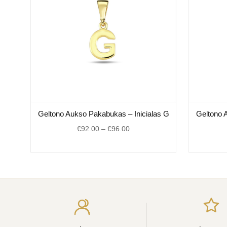
Price
os
Geltono Aukso Pakabukas – Inicialas G
Geltono 
range:
€
92.00
–
€
96.00
€92.00
.
through
€96.00