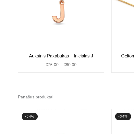
Price
Auksinis Pakabukas – Inicialas J
Gelton
range:
€
76.00
–
€
80.00
€76.00
through
€80.00
Panašūs produktai
-34%
-34%