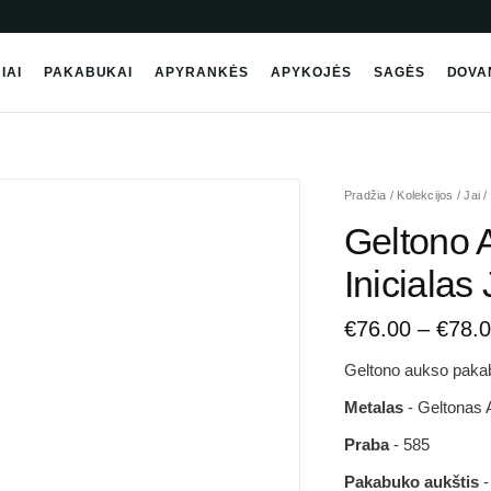
IAI
PAKABUKAI
APYRANKĖS
APYKOJĖS
SAGĖS
DOVA
produkto
Pradžia
/
Kolekcijos
/
Jai
/
kiekis:
Geltono 
Geltono
Aukso
Inicialas 
Pakabukas
-
€
76.00
–
€
78.
Inicialas
J
Geltono aukso pakabu
Metalas
- Geltonas
Praba
- 585
Pakabuko aukštis
-