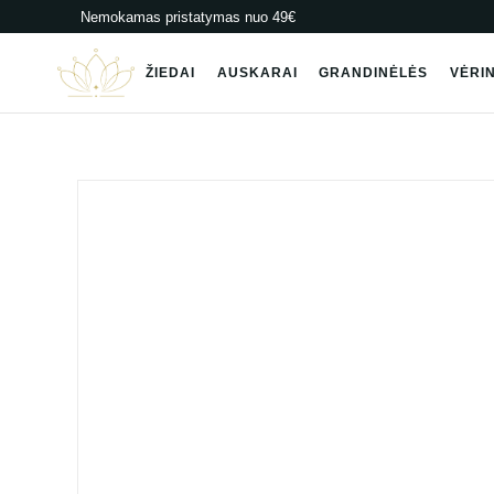
Pereiti
Nemokamas pristatymas nuo 49€
prie
turinio
ŽIEDAI
AUSKARAI
GRANDINĖLĖS
VĖRIN