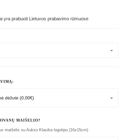
iai yra prabuoti Lietuvos prabavimo rūmuose
AVIMĄ:
OVANŲ MAIŠELIO?
aus maišelis su Aukso Klasika logotipu (16x15cm)