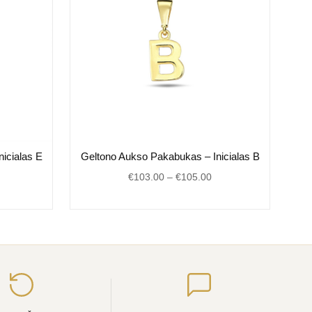
ice
Price
icialas E
Geltono Aukso Pakabukas – Inicialas B
ange:
range:
€
103.00
–
€
105.00
98.00
€103.00
hrough
through
101.00
€105.00
Įveskite
el.
paštą