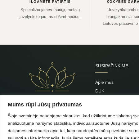
ILGAMETĖ PATIRTIS
KOKYBĖS GARA
Specializuojamės tauriųjų metalų
Juvelyrika prabuo
juvelyrikoje jau tris dešimtmečius.
brangakmeniai sert
Lietuvos prabavimo
SUSIPAŽINKIME
Apie mus
DUK
Priežiūra
Mums rūpi Jūsų privatumas
Blogas
Šioje svetainėje naudojame slapukus, kad užtikrintume tinkamą svet
Kontaktai
analizuotume naršymo statistiką, individualizuotume Jūsų naršymo p
dalijamės informacija apie tai, kaip naudojatės mūsų svetaine su mūs
sujungti su kita informacija, kurią jiems pateikėte arba kurią jie s