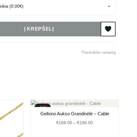
Į KREPŠELĮ
Pasirinkite variantą
-49%
Price
Geltono Aukso Grandinėlė – Cable
range:
€
168.00
–
€
196.00
€168.00
through