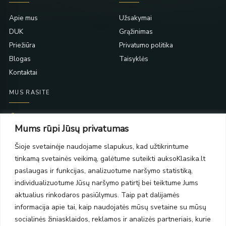
Apie mus
Užsakymai
DUK
Grąžinimas
Priežiūra
Privatumo politika
Blogas
Taisyklės
Kontaktai
MUS RASITE
Taikos pr. 139
Mums rūpi Jūsų privatumas
PC Molas, Klaipėda
Taikos pr. 141
Šioje svetainėje naudojame slapukus, kad užtikrintume
PC BIG 2, Klaipėda
tinkamą svetainės veikimą, galėtume suteikti auksoKlasika.lt
Šilutės pl. 35
PC Banginis, Klaipėda
paslaugas ir funkcijas, analizuotume naršymo statistiką,
individualizuotume Jūsų naršymo patirtį bei teiktume Jums
NAUJIENLAIŠKIS
aktualius rinkodaros pasiūlymus. Taip pat dalijamės
informacija apie tai, kaip naudojatės mūsų svetaine su mūsų
Prenumeruokite ir gaukite pasiūlymus, naujienas bei riboto
socialinės žiniasklaidos, reklamos ir analizės partneriais, kurie