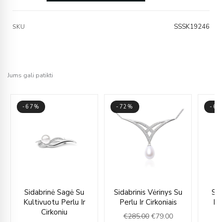
SSSK19246
SKU
Jums gali patikti
-67%
-72%
-6
ent
Original
Current
Original
Current
Sidabrinė Sagė Su
Sidabrinis Vėrinys Su
Si
e
price
price
price
price
Kultivuotu Perlu Ir
Perlu Ir Cirkoniais
Pe
was:
is:
was:
is:
Cirkoniu
€
285.00
€
79.00
€
00.
€147.00.
€49.00.
€285.00.
€79.00.