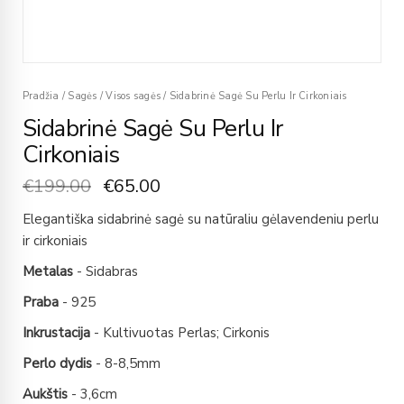
Pradžia
/
Sagės
/
Visos sagės
/
Sidabrinė Sagė Su Perlu Ir Cirkoniais
Sidabrinė Sagė Su Perlu Ir
Cirkoniais
€
199.00
€
65.00
Elegantiška sidabrinė sagė su natūraliu gėlavendeniu perlu
ir cirkoniais
Metalas
- Sidabras
Praba
- 925
Inkrustacija
- Kultivuotas Perlas; Cirkonis
Perlo dydis
- 8-8,5mm
Aukštis
- 3,6cm