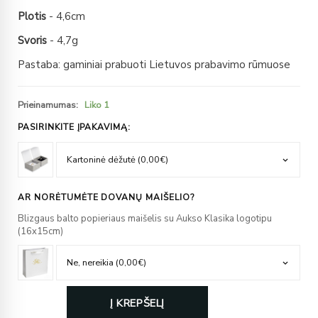
Plotis
- 4,6cm
Svoris
- 4,7g
Pastaba: gaminiai prabuoti Lietuvos prabavimo rūmuose
Prieinamumas:
Liko 1
PASIRINKITE ĮPAKAVIMĄ:
AR NORĖTUMĖTE DOVANŲ MAIŠELIO?
Blizgaus balto popieriaus maišelis su Aukso Klasika logotipu
(16x15cm)
Į KREPŠELĮ