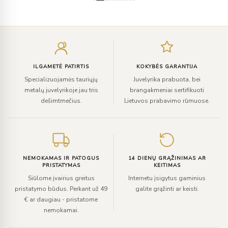
Įveskite
el.
paštą
ILGAMETĖ PATIRTIS
KOKYBĖS GARANTIJA
Specializuojamės tauriųjų
Juvelyrika prabuota, bei
metalų juvelyrikoje jau tris
brangakmeniai sertifikuoti
dešimtmečius.
Lietuvos prabavimo rūmuose.
NEMOKAMAS IR PATOGUS
14 DIENŲ GRĄŽINIMAS AR
PRISTATYMAS
KEITIMAS
Siūlome įvairius greitus
Internetu įsigytus gaminius
pristatymo būdus. Perkant už 49
galite grąžinti ar keisti.
€ ar daugiau - pristatome
nemokamai.