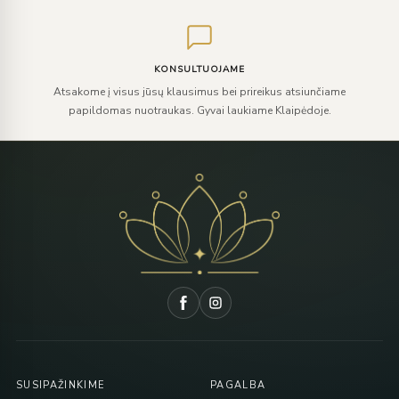
KONSULTUOJAME
Atsakome į visus jūsų klausimus bei prireikus atsiunčiame
papildomas nuotraukas. Gyvai laukiame Klaipėdoje.
SUSIPAŽINKIME
PAGALBA