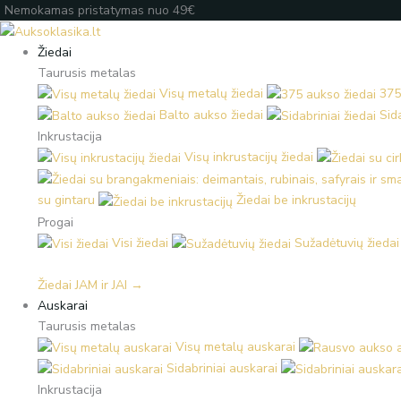
Pereiti
Products
Products
Įveskite
Nemokamas pristatymas nuo 49€
prie
search
search
el.
turinio
paštą
Žiedai
Taurusis metalas
Visų metalų žiedai
375
Balto aukso žiedai
Sida
Inkrustacija
Visų inkrustacijų žiedai
su gintaru
Žiedai be inkrustacijų
Progai
Visi žiedai
Sužadėtuvių žiedai
Žiedai JAM ir JAI →
Auskarai
Taurusis metalas
Visų metalų auskarai
Sidabriniai auskarai
Inkrustacija