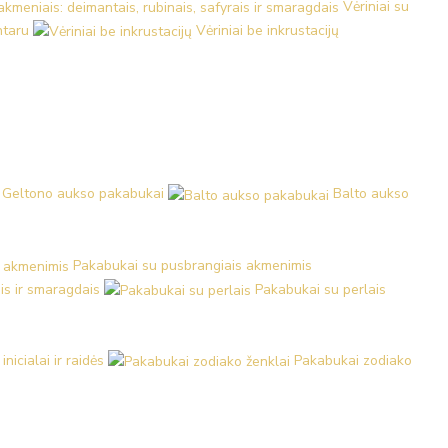
Vėriniai su
ntaru
Vėriniai be inkrustacijų
Geltono aukso pakabukai
Balto aukso
Pakabukai su pusbrangiais akmenimis
is ir smaragdais
Pakabukai su perlais
nicialai ir raidės
Pakabukai zodiako