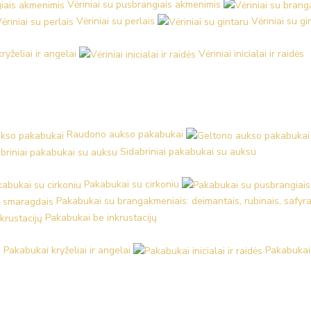
Vėriniai su pusbrangiais akmenimis
Vėriniai su perlais
Vėriniai su gi
kryželiai ir angelai
Vėriniai inicialai ir raidės
Raudono aukso pakabukai
Sidabriniai pakabukai su auksu
Pakabukai su cirkoniu
Pakabukai su brangakmeniais: deimantais, rubinais, safyra
Pakabukai be inkrustacijų
Pakabukai kryželiai ir angelai
Pakabukai i