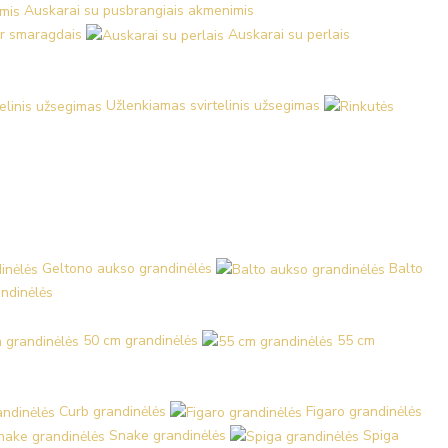
Auskarai su pusbrangiais akmenimis
ir smaragdais
Auskarai su perlais
Užlenkiamas svirtelinis užsegimas
Geltono aukso grandinėlės
Balto
ndinėlės
50 cm grandinėlės
55 cm
Curb grandinėlės
Figaro grandinėlės
Snake grandinėlės
Spiga