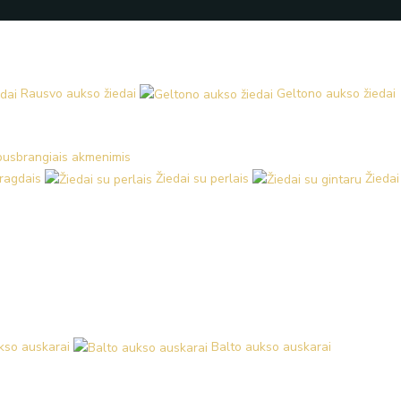
Rausvo aukso žiedai
Geltono aukso žiedai
 pusbrangiais akmenimis
aragdais
Žiedai su perlais
Žiedai
kso auskarai
Balto aukso auskarai