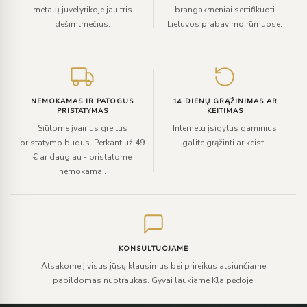
metalų juvelyrikoje jau tris
brangakmeniai sertifikuoti
dešimtmečius.
Lietuvos prabavimo rūmuose.
NEMOKAMAS IR PATOGUS
14 DIENŲ GRĄŽINIMAS AR
PRISTATYMAS
KEITIMAS
Siūlome įvairius greitus
Internetu įsigytus gaminius
pristatymo būdus. Perkant už 49
galite grąžinti ar keisti.
€ ar daugiau - pristatome
nemokamai.
KONSULTUOJAME
Atsakome į visus jūsų klausimus bei prireikus atsiunčiame
papildomas nuotraukas. Gyvai laukiame Klaipėdoje.