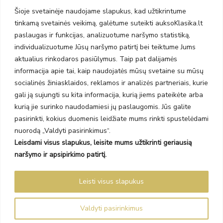
Taikos pr. 141
Šioje svetainėje naudojame slapukus, kad užtikrintume
PC BIG 2, Klaipėda
tinkamą svetainės veikimą, galėtume suteikti auksoKlasika.lt
Šilutės pl. 35
paslaugas ir funkcijas, analizuotume naršymo statistiką,
PC Banginis, Klaipėda
individualizuotume Jūsų naršymo patirtį bei teiktume Jums
NAUJIENLAIŠKIS
aktualius rinkodaros pasiūlymus. Taip pat dalijamės
informacija apie tai, kaip naudojatės mūsų svetaine su mūsų
socialinės žiniasklaidos, reklamos ir analizės partneriais, kurie
Prenumeruokite ir gaukite pasiūlymus, naujienas bei riboto
gali ją sujungti su kita informacija, kurią jiems pateikėte arba
leidimo kolekcijas.
kurią jie surinko naudodamiesi jų paslaugomis. Jūs galite
pasirinkti, kokius duomenis leidžiate mums rinkti spustelėdami
nuorodą „Valdyti pasirinkimus“.
Leisdami visus slapukus, leisite mums užtikrinti geriausią
SIŲSTI
naršymo ir apsipirkimo patirtį.
Prenumeruodami sutinkate su Taisyklėmis ir Privatumo politika.
Leisti visus slapukus
Auksoklasika.lt © 2026 Visos teisės saugomos
Valdyti pasirinkimus
Sprendimas Madiavo.lt