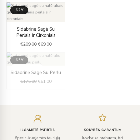
€165.00.
€57.00.
-67%
Original
Current
Sidabrinė Sagė Su
price
price
Perlais Ir Cirkoniais
was:
is:
€
209.00
€
69.00
€209.00.
€69.00.
-65%
IŠPARDUOTA
Original
Current
Sidabrinė Sagė Su Perlu
price
price
€
175.00
€
61.00
was:
is:
€175.00.
€61.00.
Įveskite
el.
paštą
ILGAMETĖ PATIRTIS
KOKYBĖS GARANTIJA
Specializuojamės tauriųjų
Juvelyrika prabuota, bei