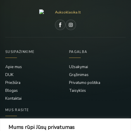
SUSIPAŽINKIME
PAGALBA
Apie mus
Užsakymai
DUK
Grąžinimas
Priežiūra
Privatumo politika
Blogas
Taisyklės
Kontaktai
MUS RASITE
Taikos pr. 139
Mums rūpi Jūsų privatumas
PC Molas, Klaipėda