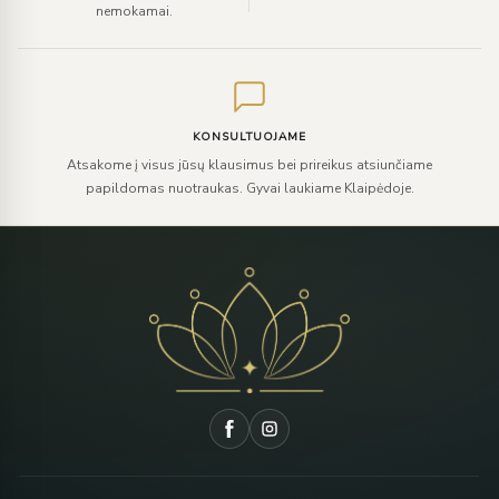
nemokamai.
KONSULTUOJAME
Atsakome į visus jūsų klausimus bei prireikus atsiunčiame
papildomas nuotraukas. Gyvai laukiame Klaipėdoje.