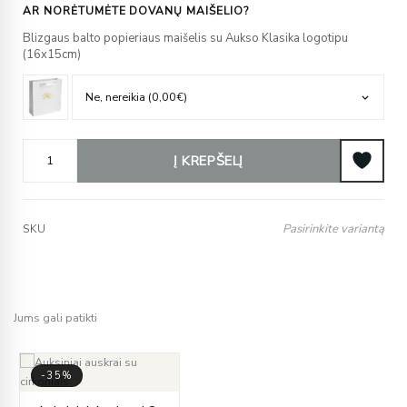
AR NORĖTUMĖTE DOVANŲ MAIŠELIO?
Blizgaus balto popieriaus maišelis su Aukso Klasika logotipu
(16x15cm)
Į KREPŠELĮ
Pasirinkite variantą
SKU
Jums gali patikti
-35%
Price