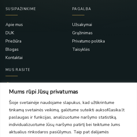
SUSIPAŽINKIME
PAGALBA
Apie mus
Užsakymai
DUK
Grąžinimas
Priežiūra
Privatumo politika
Blogas
Taisyklės
Kontaktai
MUS RASITE
Taikos pr. 139
Mums rūpi Jūsų privatumas
PC Molas, Klaipėda
Taikos pr. 141
Šioje svetainėje naudojame slapukus, kad užtikrintume
PC BIG 2, Klaipėda
tinkamą svetainės veikimą, galėtume suteikti auksoKlasika.lt
Šilutės pl. 35
PC Banginis, Klaipėda
paslaugas ir funkcijas, analizuotume naršymo statistiką,
individualizuotume Jūsų naršymo patirtį bei teiktume Jums
NAUJIENLAIŠKIS
aktualius rinkodaros pasiūlymus. Taip pat dalijamės