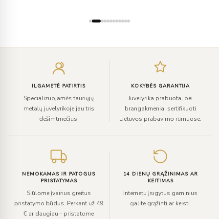
Įveskite
el.
paštą
ILGAMETĖ PATIRTIS
KOKYBĖS GARANTIJA
Specializuojamės tauriųjų
Juvelyrika prabuota, bei
metalų juvelyrikoje jau tris
brangakmeniai sertifikuoti
dešimtmečius.
Lietuvos prabavimo rūmuose.
NEMOKAMAS IR PATOGUS
14 DIENŲ GRĄŽINIMAS AR
PRISTATYMAS
KEITIMAS
Siūlome įvairius greitus
Internetu įsigytus gaminius
pristatymo būdus. Perkant už 49
galite grąžinti ar keisti.
€ ar daugiau - pristatome