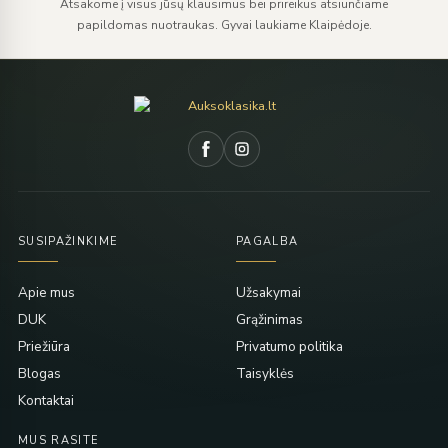
Atsakome į visus jūsų klausimus bei prireikus atsiunčiame
papildomas nuotraukas. Gyvai laukiame Klaipėdoje.
SUSIPAŽINKIME
PAGALBA
Apie mus
Užsakymai
DUK
Grąžinimas
Priežiūra
Privatumo politika
Blogas
Taisyklės
Kontaktai
MUS RASITE