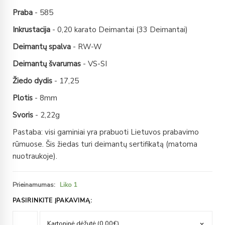
Praba
- 585
Inkrustacija
- 0,20 karato Deimantai (33 Deimantai)
Deimantų spalva
- RW-W
Deimantų švarumas
- VS-SI
Žiedo dydis
- 17,25
Plotis
- 8mm
Svoris
- 2,22g
Pastaba: visi gaminiai yra prabuoti Lietuvos prabavimo
rūmuose. Šis žiedas turi deimantų sertifikatą (matoma
nuotraukoje).
Prieinamumas:
Liko 1
PASIRINKITE ĮPAKAVIMĄ: