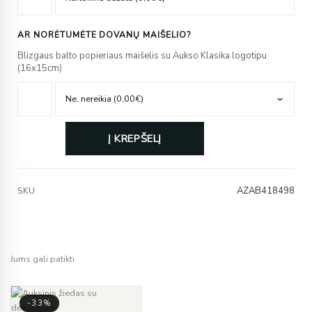
AR NORĖTUMĖTE DOVANŲ MAIŠELIO?
Blizgaus balto popieriaus maišelis su Aukso Klasika logotipu
(16x15cm)
Į KREPŠELĮ
AZAB418498
SKU
Jums gali patikti
-33%