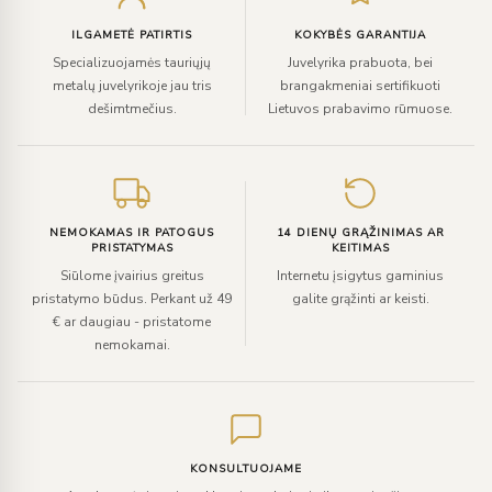
paštą
ILGAMETĖ PATIRTIS
KOKYBĖS GARANTIJA
Specializuojamės tauriųjų
Juvelyrika prabuota, bei
metalų juvelyrikoje jau tris
brangakmeniai sertifikuoti
dešimtmečius.
Lietuvos prabavimo rūmuose.
NEMOKAMAS IR PATOGUS
14 DIENŲ GRĄŽINIMAS AR
PRISTATYMAS
KEITIMAS
Siūlome įvairius greitus
Internetu įsigytus gaminius
pristatymo būdus. Perkant už 49
galite grąžinti ar keisti.
€ ar daugiau - pristatome
nemokamai.
KONSULTUOJAME