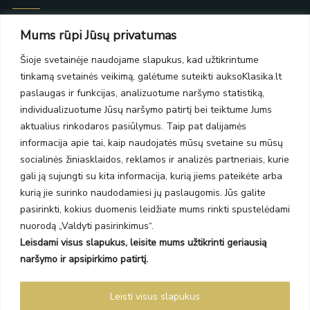
Taikos pr. 139
Mums rūpi Jūsų privatumas
PC Molas, Klaipėda
Taikos pr. 141
Šioje svetainėje naudojame slapukus, kad užtikrintume
PC BIG 2, Klaipėda
tinkamą svetainės veikimą, galėtume suteikti auksoKlasika.lt
Šilutės pl. 35
paslaugas ir funkcijas, analizuotume naršymo statistiką,
PC Banginis, Klaipėda
individualizuotume Jūsų naršymo patirtį bei teiktume Jums
NAUJIENLAIŠKIS
aktualius rinkodaros pasiūlymus. Taip pat dalijamės
informacija apie tai, kaip naudojatės mūsų svetaine su mūsų
socialinės žiniasklaidos, reklamos ir analizės partneriais, kurie
Prenumeruokite ir gaukite pasiūlymus, naujienas bei riboto
gali ją sujungti su kita informacija, kurią jiems pateikėte arba
leidimo kolekcijas.
kurią jie surinko naudodamiesi jų paslaugomis. Jūs galite
pasirinkti, kokius duomenis leidžiate mums rinkti spustelėdami
nuorodą „Valdyti pasirinkimus“.
Leisdami visus slapukus, leisite mums užtikrinti geriausią
SIŲSTI
naršymo ir apsipirkimo patirtį.
Prenumeruodami sutinkate su Taisyklėmis ir Privatumo politika.
Leisti visus slapukus