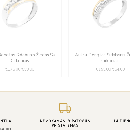
Original
Current
Original
Cu
engtas Sidabrinis Žiedas Su
Auksu Dengtas Sidabrinis Ž
price
price
price
pri
Cirkoniais
Cirkoniais
was:
is:
was:
is:
€
175.00
€
59.00
€
155.00
€
54.00
€175.00.
€59.00.
€155.00.
€5
NTIJA
NEMOKAMAS IR PATOGUS
14 DIEN
PRISTATYMAS
ta, bei