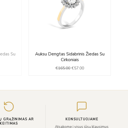
rrent
Original
Current
iedas Su
Auksu Dengtas Sidabrinis Žiedas Su
ce
price
price
Cirkoniais
was:
is:
€
165.00
€
57.00
4.00.
€165.00.
€57.00.
Įveskite
el.
paštą
Ų GRĄŽINIMAS AR
KONSULTUOJAME
KEITIMAS
Atsakome į visus jūsų klausimus