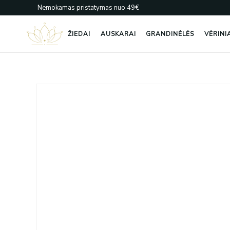
Pereiti
Nemokamas pristatymas nuo 49€
prie
turinio
ŽIEDAI
AUSKARAI
GRANDINĖLĖS
VĖRINI