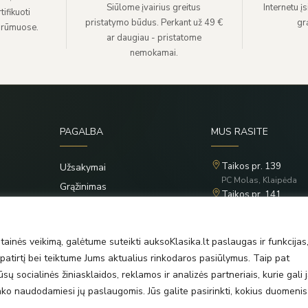
Siūlome įvairius greitus
Internetu į
ifikuoti
pristatymo būdus. Perkant už 49 €
grą
 rūmuose.
ar daugiau - pristatome
nemokamai.
PAGALBA
MUS RASITE
Taikos pr. 139
Užsakymai
PC Molas, Klaipėda
Grąžinimas
Taikos pr. 141
Privatumo politika
PC BIG 2, Klaipėda
Šilutės pl. 35
Taisyklės
PC Banginis, Klaipėda
ainės veikimą, galėtume suteikti auksoKlasika.lt paslaugas ir funkcijas
atirtį bei teiktume Jums aktualius rinkodaros pasiūlymus. Taip pat
ų socialinės žiniasklaidos, reklamos ir analizės partneriais, kurie gali j
rinko naudodamiesi jų paslaugomis. Jūs galite pasirinkti, kokius duomenis