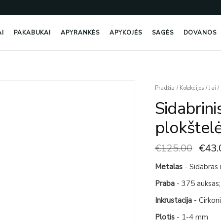
AI
PAKABUKAI
APYRANKĖS
APYKOJĖS
SAGĖS
DOVANOS
Origi
produkto
Pradžia
/
Kolekcijos
/
Jai
/
price
kiekis:
Sidabrini
was:
Sidabrinis
€125
žiedas
plokštelė
su
aukso
€
125.00
€
43.
plokštelėmis
ir
Metalas
- Sidabras 
cirkoniu
Praba
- 375 auksas;
Inkrustacija
- Cirkon
Plotis
- 1-4 mm