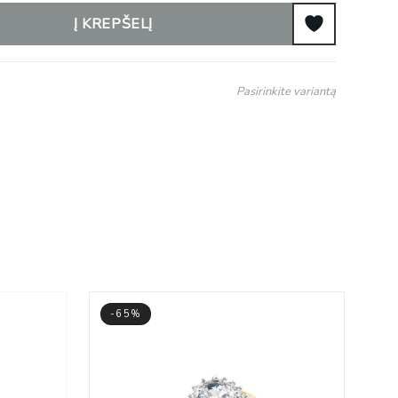
Į KREPŠELĮ
Pasirinkite variantą
-65%
-