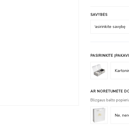
SAVYBĖS
PASIRINKITE ĮPAKAV
AR NORĖTUMĖTE DO
Blizgaus balto popieri