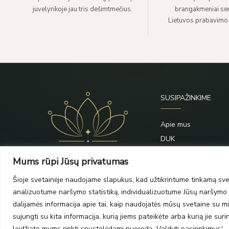
juvelyrikoje jau tris dešimtmečius.
brangakmeniai sert
Lietuvos prabavimo
SUSIPAŽINKIME
Apie mus
DUK
Priežiūra
Mums rūpi Jūsų privatumas
Blogas
Šioje svetainėje naudojame slapukus, kad užtikrintume tinkamą svet
Kontaktai
analizuotume naršymo statistiką, individualizuotume Jūsų naršymo p
dalijamės informacija apie tai, kaip naudojatės mūsų svetaine su mūs
sujungti su kita informacija, kurią jiems pateikėte arba kurią jie su
leidžiate mums rinkti spustelėdami nuorodą „Valdyti pasirinkimus“.