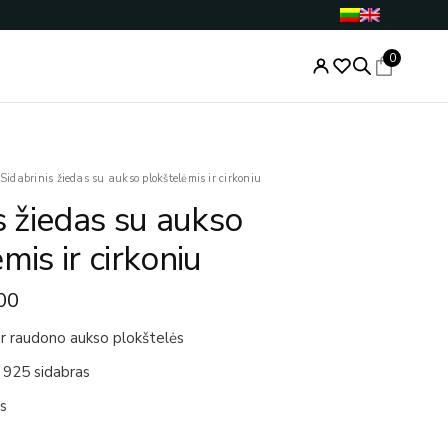
0
nal
Current
Sidabrinis žiedas su aukso plokštelėmis ir cirkoniu
price
s žiedas su aukso
is:
.00.
€43.00.
mis ir cirkoniu
00
ir raudono aukso plokštelės
 925 sidabras
is