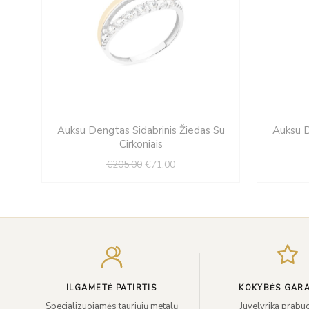
Original
Current
s
Auksu Dengtas Sidabrinis Žiedas Su
Auksu D
price
price
Cirkoniais
was:
is:
€
205.00
€
71.00
€205.00.
€71.00.
ILGAMETĖ PATIRTIS
KOKYBĖS GARA
Specializuojamės tauriųjų metalų
Juvelyrika prabuo