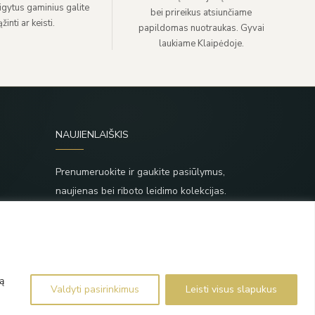
sigytus gaminius galite
bei prireikus atsiunčiame
žinti ar keisti.
papildomas nuotraukas. Gyvai
laukiame Klaipėdoje.
NAUJIENLAIŠKIS
Prenumeruokite ir gaukite pasiūlymus,
naujienas bei riboto leidimo kolekcijas.
SIŲSTI
,
Prenumeruodami sutinkate su Taisyklėmis ir
Privatumo politika.
ą
Valdyti pasirinkimus
Leisti visus slapukus