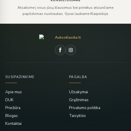
KONSULTUOJAME
Atsakome į visus jūsų klausimus bei prireikus atsiunčiame
papildomas nuotraukas. Gyvai laukiame Klaipėdoje.
SUSIPAŽINKIME
PAGALBA
Apie mus
Užsakymai
DUK
Grąžinimas
Priežiūra
Privatumo politika
Blogas
Taisyklės
Kontaktai