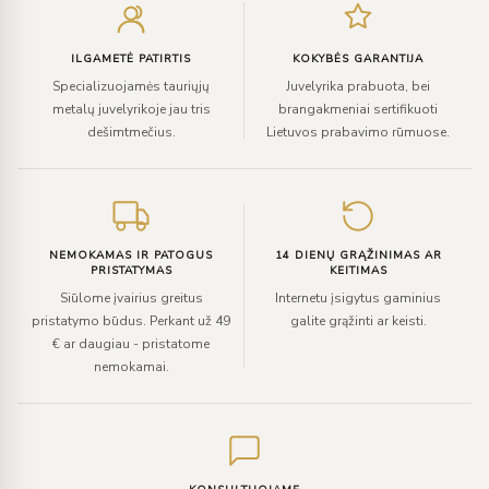
el.
paštą
ILGAMETĖ PATIRTIS
KOKYBĖS GARANTIJA
Specializuojamės tauriųjų
Juvelyrika prabuota, bei
metalų juvelyrikoje jau tris
brangakmeniai sertifikuoti
dešimtmečius.
Lietuvos prabavimo rūmuose.
NEMOKAMAS IR PATOGUS
14 DIENŲ GRĄŽINIMAS AR
PRISTATYMAS
KEITIMAS
Siūlome įvairius greitus
Internetu įsigytus gaminius
pristatymo būdus. Perkant už 49
galite grąžinti ar keisti.
€ ar daugiau - pristatome
nemokamai.