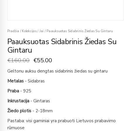
Pradžia
/
Kolekcijos
/
Jai
/
Paauksuotas Sidabrinis Žiedas Su Gintaru
Paauksuotas Sidabrinis Žiedas Su
Gintaru
€
160.00
€
55.00
Geltonu auksu dengtas sidabrinis žiedas su gintaru
Metalas
- Sidabras
Praba
- 925
Inkrustacija
- Gintaras
Žiedo plotis
- 2-18mm
Pastaba: visi gaminiai yra prabuoti Lietuvos prabavimo
rūmuose