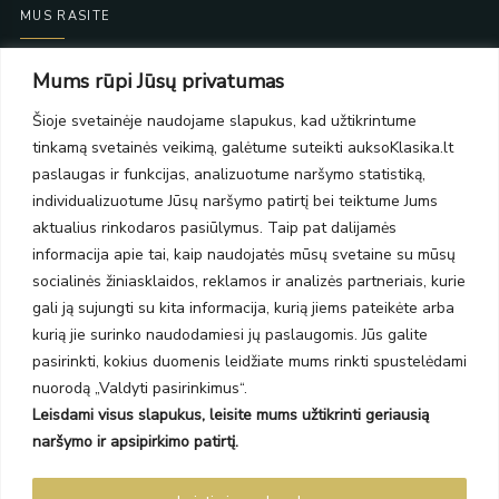
MUS RASITE
Taikos pr. 139
Mums rūpi Jūsų privatumas
PC Molas, Klaipėda
Taikos pr. 141
Šioje svetainėje naudojame slapukus, kad užtikrintume
PC BIG 2, Klaipėda
tinkamą svetainės veikimą, galėtume suteikti auksoKlasika.lt
Šilutės pl. 35
paslaugas ir funkcijas, analizuotume naršymo statistiką,
PC Banginis, Klaipėda
individualizuotume Jūsų naršymo patirtį bei teiktume Jums
NAUJIENLAIŠKIS
aktualius rinkodaros pasiūlymus. Taip pat dalijamės
informacija apie tai, kaip naudojatės mūsų svetaine su mūsų
socialinės žiniasklaidos, reklamos ir analizės partneriais, kurie
Prenumeruokite ir gaukite pasiūlymus, naujienas bei riboto
gali ją sujungti su kita informacija, kurią jiems pateikėte arba
leidimo kolekcijas.
kurią jie surinko naudodamiesi jų paslaugomis. Jūs galite
pasirinkti, kokius duomenis leidžiate mums rinkti spustelėdami
nuorodą „Valdyti pasirinkimus“.
Leisdami visus slapukus, leisite mums užtikrinti geriausią
SIŲSTI
naršymo ir apsipirkimo patirtį.
Prenumeruodami sutinkate su Taisyklėmis ir Privatumo politika.