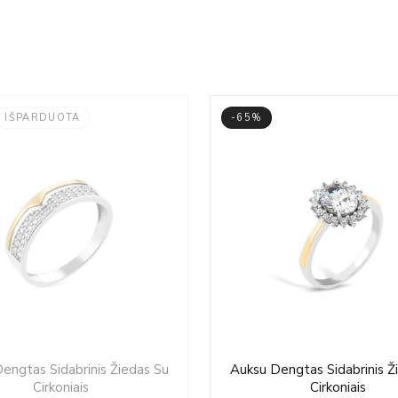
IŠPARDUOTA
-65%
Original
Current
Original
Cu
engtas Sidabrinis Žiedas Su
Auksu Dengtas Sidabrinis Ž
price
price
price
pri
Cirkoniais
Cirkoniais