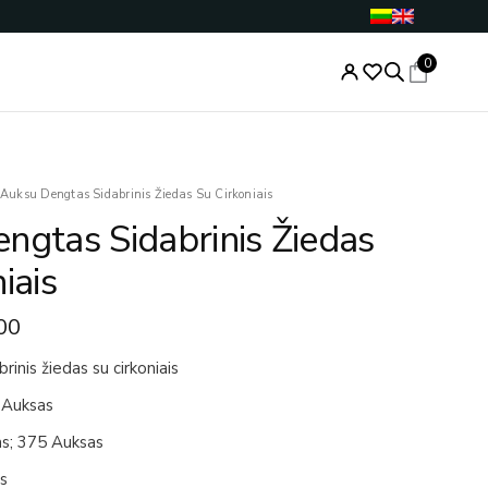
0
nal
Current
Auksu Dengtas Sidabrinis Žiedas Su Cirkoniais
price
ngtas Sidabrinis Žiedas
is:
.00.
€71.00.
iais
00
inis žiedas su cirkoniais
 Auksas
as; 375 Auksas
is