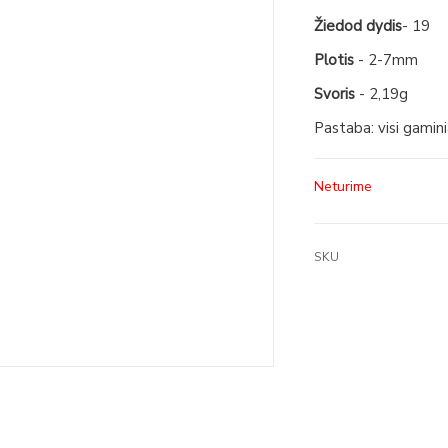
Žiedod dydis
- 19
Plotis
- 2-7mm
Svoris
- 2,19g
Pastaba: visi gamin
Neturime
SKU