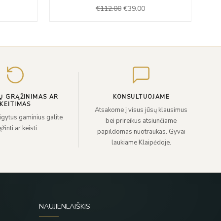
was:
is:
€
112.00
€
39.00
7.00.
€112.00.
€39.00.
Įveskite
el.
paštą
Ų GRĄŽINIMAS AR
KONSULTUOJAME
KEITIMAS
Atsakome į visus jūsų klausimus
sigytus gaminius galite
bei prireikus atsiunčiame
žinti ar keisti.
papildomas nuotraukas. Gyvai
laukiame Klaipėdoje.
NAUJIENLAIŠKIS