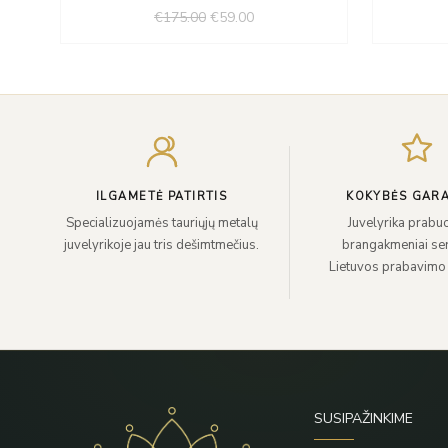
was:
is:
€
175.00
€
59.00
€175.00.
€59.00.
ILGAMETĖ PATIRTIS
KOKYBĖS GARA
Specializuojamės tauriųjų metalų
Juvelyrika prabuo
juvelyrikoje jau tris dešimtmečius.
brangakmeniai sert
Lietuvos prabavimo
SUSIPAŽINKIME