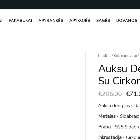
AI
PAKABUKAI
APYRANKĖS
APYKOJĖS
SAGĖS
DOVANOS
Origi
Pradžia
/
Kolekcijos
/
Jai
/
price
Auksu De
was:
€205
Su Cirkon
€
205.00
€
71.
Auksu dengtas sidabr
Metalas
- Sidabras;
Praba
- 925 Sidabr
Inkrustacija
- Cirkon