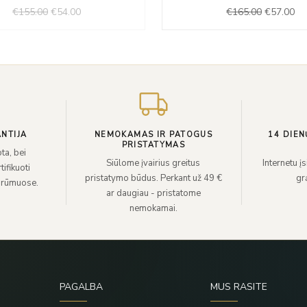
was:
is:
was:
is:
€
155.00
€
54.00
€
165.00
€
57.00
€155.00.
€54.00.
€165.00.
€5
NTIJA
NEMOKAMAS IR PATOGUS
14 DIEN
PRISTATYMAS
ta, bei
Siūlome įvairius greitus
Internetu į
ifikuoti
pristatymo būdus. Perkant už 49 €
grą
 rūmuose.
ar daugiau - pristatome
nemokamai.
PAGALBA
MUS RASITE