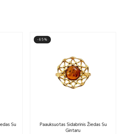
-65%
-
rrent
Original
Current
iedas Su
Paauksuotas Sidabrinis Žiedas Su
ce
price
price
Gintaru