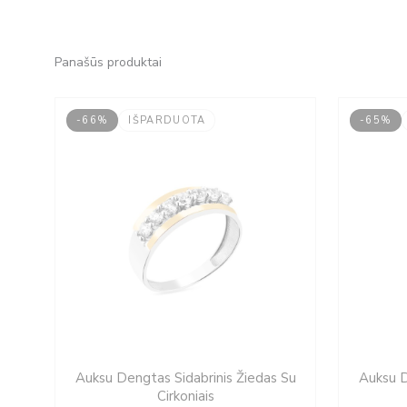
Panašūs produktai
-66%
IŠPARDUOTA
-65%
Original
Current
s
Auksu Dengtas Sidabrinis Žiedas Su
Auksu D
price
price
Cirkoniais