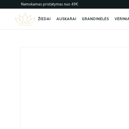
Pereiti
Nemokamas pristatymas nuo 49€
prie
turinio
ŽIEDAI
AUSKARAI
GRANDINĖLĖS
VĖRINI