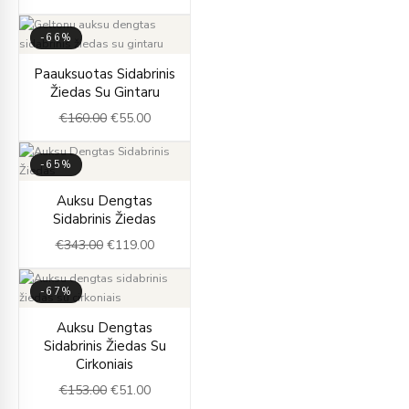
-66%
Original
Current
Paauksuotas Sidabrinis
price
price
Žiedas Su Gintaru
was:
is:
€
160.00
€
55.00
€160.00.
€55.00.
-65%
Original
Current
Auksu Dengtas
price
price
Sidabrinis Žiedas
was:
is:
€
343.00
€
119.00
€343.00.
€119.00.
-67%
Original
Current
Auksu Dengtas
price
price
Sidabrinis Žiedas Su
was:
is:
Cirkoniais
€153.00.
€51.00.
€
153.00
€
51.00