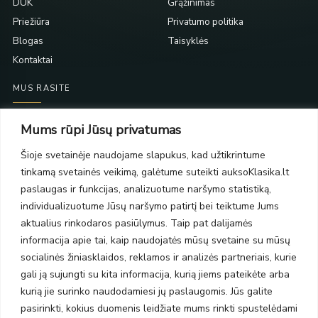
DUK
Grąžinimas
Priežiūra
Privatumo politika
Blogas
Taisyklės
Kontaktai
MUS RASITE
Taikos pr. 139
Mums rūpi Jūsų privatumas
PC Molas, Klaipėda
Taikos pr. 141
Šioje svetainėje naudojame slapukus, kad užtikrintume
PC BIG 2, Klaipėda
tinkamą svetainės veikimą, galėtume suteikti auksoKlasika.lt
Šilutės pl. 35
paslaugas ir funkcijas, analizuotume naršymo statistiką,
PC Banginis, Klaipėda
individualizuotume Jūsų naršymo patirtį bei teiktume Jums
NAUJIENLAIŠKIS
aktualius rinkodaros pasiūlymus. Taip pat dalijamės
informacija apie tai, kaip naudojatės mūsų svetaine su mūsų
socialinės žiniasklaidos, reklamos ir analizės partneriais, kurie
Prenumeruokite ir gaukite pasiūlymus, naujienas bei riboto
gali ją sujungti su kita informacija, kurią jiems pateikėte arba
leidimo kolekcijas.
kurią jie surinko naudodamiesi jų paslaugomis. Jūs galite
pasirinkti, kokius duomenis leidžiate mums rinkti spustelėdami