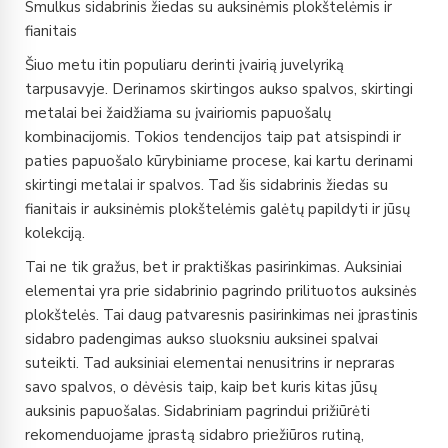
Smulkus sidabrinis žiedas su auksinėmis plokštelėmis ir
fianitais
Šiuo metu itin populiaru derinti įvairią juvelyriką
tarpusavyje. Derinamos skirtingos aukso spalvos, skirtingi
metalai bei žaidžiama su įvairiomis papuošalų
kombinacijomis. Tokios tendencijos taip pat atsispindi ir
paties papuošalo kūrybiniame procese, kai kartu derinami
skirtingi metalai ir spalvos. Tad šis sidabrinis žiedas su
fianitais ir auksinėmis plokštelėmis galėtų papildyti ir jūsų
kolekciją.
Tai ne tik gražus, bet ir praktiškas pasirinkimas. Auksiniai
elementai yra prie sidabrinio pagrindo prilituotos auksinės
plokštelės. Tai daug patvaresnis pasirinkimas nei įprastinis
sidabro padengimas aukso sluoksniu auksinei spalvai
suteikti. Tad auksiniai elementai nenusitrins ir nepraras
savo spalvos, o dėvėsis taip, kaip bet kuris kitas jūsų
auksinis papuošalas. Sidabriniam pagrindui prižiūrėti
rekomenduojame įprastą sidabro priežiūros rutiną,