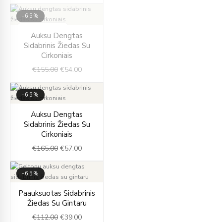
-65%
IŠPARDUOTA
Original
Current
Auksu Dengtas
price
price
Sidabrinis Žiedas Su
was:
is:
Cirkoniais
€155.00.
€54.00.
€
155.00
€
54.00
-65%
Original
Current
Auksu Dengtas
price
price
Sidabrinis Žiedas Su
was:
is:
Cirkoniais
€165.00.
€57.00.
€
165.00
€
57.00
-65%
Original
Current
Paauksuotas Sidabrinis
price
price
Žiedas Su Gintaru
was:
is:
€
112.00
€
39.00
€112.00.
€39.00.