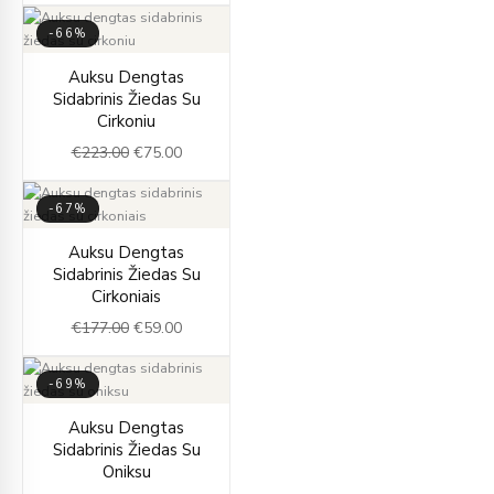
-66%
Original
Current
Auksu Dengtas
price
price
Sidabrinis Žiedas Su
was:
is:
Cirkoniu
€223.00.
€75.00.
€
223.00
€
75.00
-67%
Original
Current
Auksu Dengtas
price
price
Sidabrinis Žiedas Su
was:
is:
Cirkoniais
€177.00.
€59.00.
€
177.00
€
59.00
-69%
Original
Current
Auksu Dengtas
price
price
Sidabrinis Žiedas Su
was:
is:
Oniksu
€188.00.
€59.00.