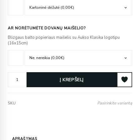
AR NORĖTUMĖTE DOVANŲ MAIŠELIO?
Blizgaus balto popieriaus maišelis su Aukso Klasika logotipu
(16x15cm)
Į KREPŠELĮ
Pasirinkite variantą
SKU
APRAŠYMAS