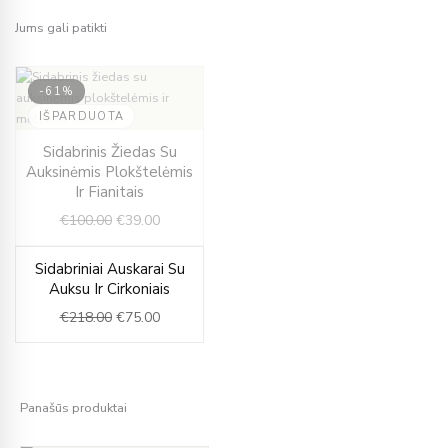
Jums gali patikti
-61%
IŠPARDUOTA
Original
Current
Sidabrinis Žiedas Su
price
price
Auksinėmis Plokštelėmis
was:
is:
Ir Fianitais
€100.00.
€39.00.
€
100.00
€
39.00
Original
Current
Sidabriniai Auskarai Su
-66%
price
price
Auksu Ir Cirkoniais
was:
is:
€
218.00
€
75.00
€218.00.
€75.00.
Panašūs produktai