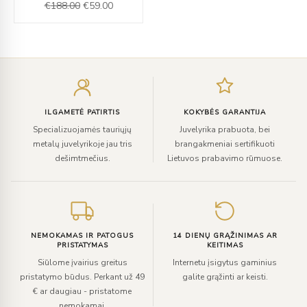
€
188.00
€
59.00
Įveskite
el.
paštą
ILGAMETĖ PATIRTIS
KOKYBĖS GARANTIJA
Specializuojamės tauriųjų
Juvelyrika prabuota, bei
metalų juvelyrikoje jau tris
brangakmeniai sertifikuoti
dešimtmečius.
Lietuvos prabavimo rūmuose.
NEMOKAMAS IR PATOGUS
14 DIENŲ GRĄŽINIMAS AR
PRISTATYMAS
KEITIMAS
Siūlome įvairius greitus
Internetu įsigytus gaminius
pristatymo būdus. Perkant už 49
galite grąžinti ar keisti.
€ ar daugiau - pristatome
nemokamai.