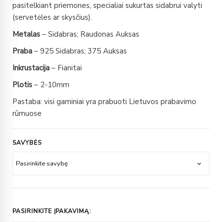
pasitelkiant priemones, specialiai sukurtas sidabrui valyti
(servetėles ar skysčius).
Metalas
– Sidabras; Raudonas Auksas
Praba
– 925 Sidabras; 375 Auksas
Inkrustacija
– Fianitai
Plotis
– 2-10mm
Pastaba: visi gaminiai yra prabuoti Lietuvos prabavimo
rūmuose
SAVYBĖS
PASIRINKITE ĮPAKAVIMĄ: