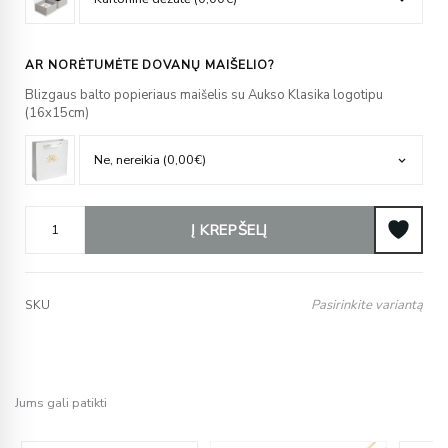
AR NORĖTUMĖTE DOVANŲ MAIŠELIO?
Blizgaus balto popieriaus maišelis su Aukso Klasika logotipu
(16x15cm)
Į KREPŠELĮ
Pasirinkite variantą
SKU
Jums gali patikti