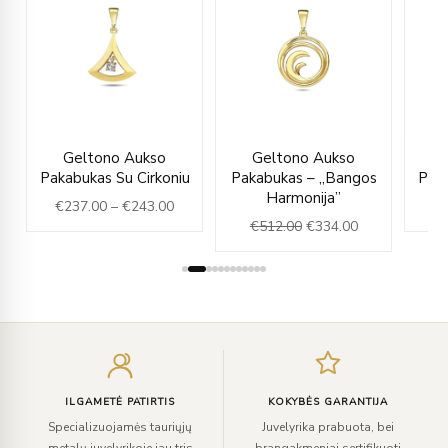
rent
Price
Original
Current
Geltono Aukso
Geltono Aukso
ce
range:
price
price
Pakabukas Su Cirkoniu
Pakabukas – „Bangos
Paka
€237.00
was:
is:
Harmonija”
€
237.00
–
€
243.00
9.00.
through
€512.00.
€334.00.
€
512.00
€
334.00
€243.00
Įveskite
el.
paštą
ILGAMETĖ PATIRTIS
KOKYBĖS GARANTIJA
Specializuojamės tauriųjų
Juvelyrika prabuota, bei