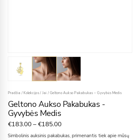
Pradžia
/
Kolekcijos
/
Jai
/
Geltono Aukso Pakabukas – Gyvybės Medis
Geltono Aukso Pakabukas -
Gyvybės Medis
€
183.00
–
€
185.00
Simbolinis auksinis pakabukas, primenantis tiek apie mūsų