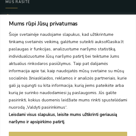
MUS RASITE
Taikos pr. 139
Mums rūpi Jūsų privatumas
PC Molas, Klaipėda
Taikos pr. 141
Šioje svetainėje naudojame slapukus, kad užtikrintume
PC BIG 2, Klaipėda
tinkamą svetainės veikimą, galėtume suteikti auksoKlasika.lt
Šilutės pl. 35
PC Banginis, Klaipėda
paslaugas ir funkcijas, analizuotume naršymo statistiką,
individualizuotume Jūsų naršymo patirtį bei teiktume Jums
NAUJIENLAIŠKIS
aktualius rinkodaros pasiūlymus. Taip pat dalijamės
informacija apie tai, kaip naudojatės mūsų svetaine su mūsų
Prenumeruokite ir gaukite pasiūlymus, naujienas bei riboto
socialinės žiniasklaidos, reklamos ir analizės partneriais, kurie
leidimo kolekcijas.
gali ją sujungti su kita informacija, kurią jiems pateikėte arba
kurią jie surinko naudodamiesi jų paslaugomis. Jūs galite
pasirinkti, kokius duomenis leidžiate mums rinkti spustelėdami
nuorodą „Valdyti pasirinkimus“.
Leisdami visus slapukus, leisite mums užtikrinti geriausią
SIŲSTI
naršymo ir apsipirkimo patirtį.
Prenumeruodami sutinkate su Taisyklėmis ir Privatumo politika.