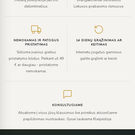
metalų juvelyrikoje jau tris
brangakmeniai sertifikuoti
dešimtmečius.
Lietuvos prabavimo rūmuose.
NEMOKAMAS IR PATOGUS
14 DIENŲ GRĄŽINIMAS AR
PRISTATYMAS
KEITIMAS
Siūlome įvairius greitus
Internetu įsigytus gaminius
pristatymo būdus. Perkant už 49
galite grąžinti ar keisti.
€ ar daugiau - pristatome
nemokamai.
KONSULTUOJAME
Atsakome į visus jūsų klausimus bei prireikus atsiunčiame
papildomas nuotraukas. Gyvai laukiame Klaipėdoje.