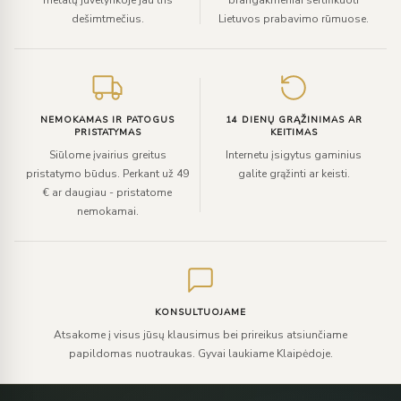
metalų juvelyrikoje jau tris
brangakmeniai sertifikuoti
dešimtmečius.
Lietuvos prabavimo rūmuose.
NEMOKAMAS IR PATOGUS
14 DIENŲ GRĄŽINIMAS AR
PRISTATYMAS
KEITIMAS
Siūlome įvairius greitus
Internetu įsigytus gaminius
pristatymo būdus. Perkant už 49
galite grąžinti ar keisti.
€ ar daugiau - pristatome
nemokamai.
KONSULTUOJAME
Atsakome į visus jūsų klausimus bei prireikus atsiunčiame
papildomas nuotraukas. Gyvai laukiame Klaipėdoje.