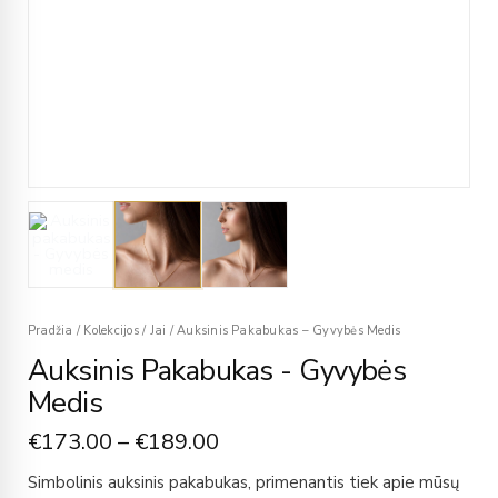
Pradžia
/
Kolekcijos
/
Jai
/
Auksinis Pakabukas – Gyvybės Medis
Auksinis Pakabukas - Gyvybės
Medis
€
173.00
–
€
189.00
Simbolinis auksinis pakabukas, primenantis tiek apie mūsų