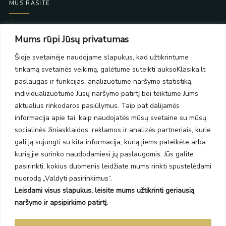
MUS RASITE
Taikos pr. 139
Mums rūpi Jūsų privatumas
PC Molas, Klaipėda
Taikos pr. 141
Šioje svetainėje naudojame slapukus, kad užtikrintume
PC BIG 2, Klaipėda
tinkamą svetainės veikimą, galėtume suteikti auksoKlasika.lt
Šilutės pl. 35
PC Banginis, Klaipėda
paslaugas ir funkcijas, analizuotume naršymo statistiką,
individualizuotume Jūsų naršymo patirtį bei teiktume Jums
NAUJIENLAIŠKIS
aktualius rinkodaros pasiūlymus. Taip pat dalijamės
informacija apie tai, kaip naudojatės mūsų svetaine su mūsų
Prenumeruokite ir gaukite pasiūlymus, naujienas bei riboto
socialinės žiniasklaidos, reklamos ir analizės partneriais, kurie
leidimo kolekcijas.
gali ją sujungti su kita informacija, kurią jiems pateikėte arba
kurią jie surinko naudodamiesi jų paslaugomis. Jūs galite
pasirinkti, kokius duomenis leidžiate mums rinkti spustelėdami
nuorodą „Valdyti pasirinkimus“.
Leisdami visus slapukus, leisite mums užtikrinti geriausią
SIŲSTI
naršymo ir apsipirkimo patirtį.
Prenumeruodami sutinkate su Taisyklėmis ir Privatumo politika.