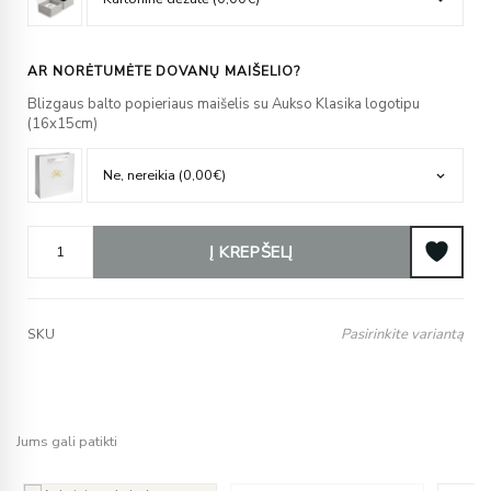
AR NORĖTUMĖTE DOVANŲ MAIŠELIO?
Blizgaus balto popieriaus maišelis su Aukso Klasika logotipu
(16x15cm)
Į KREPŠELĮ
Pasirinkite variantą
SKU
Jums gali patikti