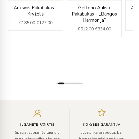
rent
Original
Current
Original
Current
Auksinis Pakabukas –
Geltono Aukso
Auk
ce
price
price
price
price
Kryželis
Pakabukas – „Bangos
„Ba
was:
is:
was:
is:
Harmonija”
€
185.00
€
127.00
€
5.00.
€185.00.
€127.00.
€512.00.
€334.00.
€
512.00
€
334.00
Įveskite
el.
paštą
ILGAMETĖ PATIRTIS
KOKYBĖS GARANTIJA
Specializuojamės tauriųjų
Juvelyrika prabuota, bei