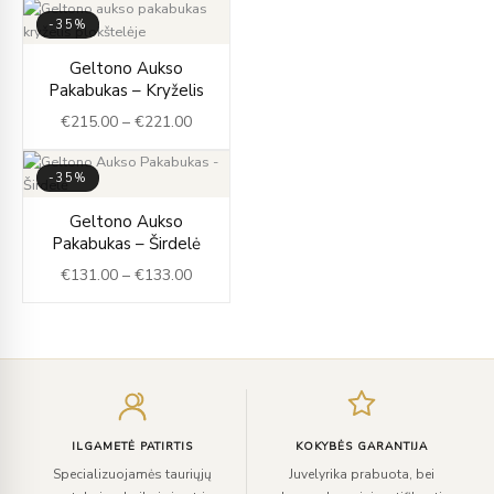
-35%
Price
Geltono Aukso
range:
Pakabukas – Kryželis
€215.00
€
215.00
–
€
221.00
through
€221.00
-35%
Price
Geltono Aukso
range:
Pakabukas – Širdelė
€131.00
€
131.00
–
€
133.00
through
€133.00
Įveskite
el.
paštą
ILGAMETĖ PATIRTIS
KOKYBĖS GARANTIJA
Specializuojamės tauriųjų
Juvelyrika prabuota, bei