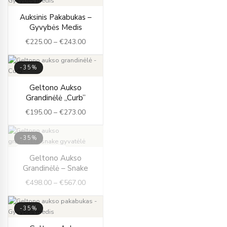
Price
Auksinis Pakabukas –
range:
Gyvybės Medis
€225.00
€
225.00
–
€
243.00
through
€243.00
-35%
Price
Geltono Aukso
range:
Grandinėlė „Curb”
€195.00
€
195.00
–
€
273.00
through
€273.00
-35%
IŠPARDUOTA
Price
Geltono Aukso
range:
Grandinėlė – Snake
€498.00
€
498.00
–
€
567.00
through
€567.00
-35%
Price