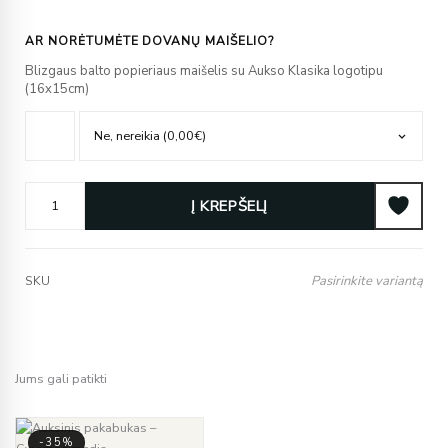
AR NORĖTUMĖTE DOVANŲ MAIŠELIO?
Blizgaus balto popieriaus maišelis su Aukso Klasika logotipu
(16x15cm)
Į KREPŠELĮ
Pasirinkite variantą
SKU
Jums gali patikti
-35%