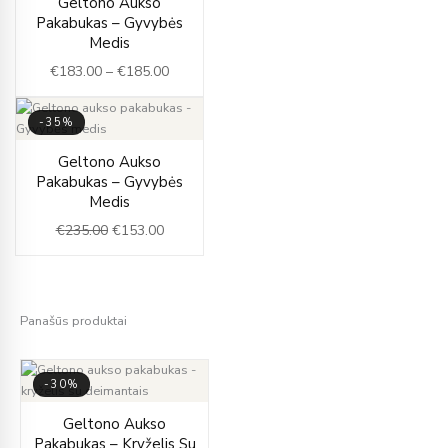
Geltono Aukso
range:
Pakabukas – Gyvybės
€183.00
Medis
through
€
183.00
–
€
185.00
€185.00
-35%
Original
Current
Geltono Aukso
price
price
Pakabukas – Gyvybės
was:
is:
Medis
€235.00.
€153.00.
€
235.00
€
153.00
Panašūs produktai
-30%
Original
Current
Geltono Aukso
price
price
Pakabukas – Kryželis Su