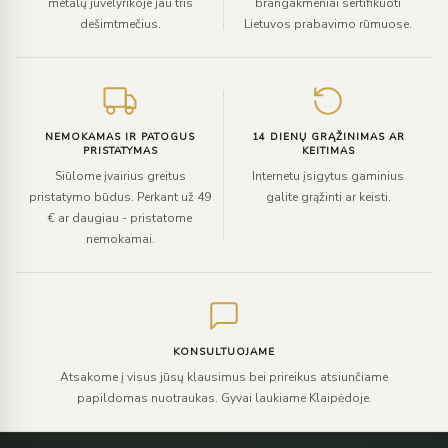
metalų juvelyrikoje jau tris
brangakmeniai sertifikuoti
dešimtmečius.
Lietuvos prabavimo rūmuose.
NEMOKAMAS IR PATOGUS
14 DIENŲ GRĄŽINIMAS AR
PRISTATYMAS
KEITIMAS
Siūlome įvairius greitus
Internetu įsigytus gaminius
pristatymo būdus. Perkant už 49
galite grąžinti ar keisti.
€ ar daugiau - pristatome
nemokamai.
KONSULTUOJAME
Atsakome į visus jūsų klausimus bei prireikus atsiunčiame
papildomas nuotraukas. Gyvai laukiame Klaipėdoje.