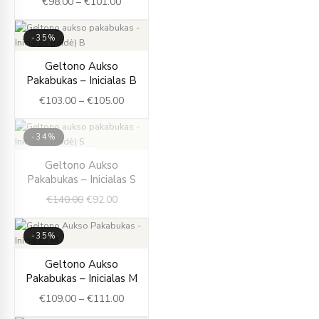
€
98.00
–
€
101.00
through
€101.00
-35%
Price
Geltono Aukso
range:
Pakabukas – Inicialas B
€103.00
€
103.00
–
€
105.00
through
€105.00
-34%
IŠPARDUOTA
Original
Current
Geltono Aukso
price
price
Pakabukas – Inicialas S
was:
is:
€
140.00
€
92.00
€140.00.
€92.00.
-35%
Price
Geltono Aukso
range:
Pakabukas – Inicialas M
€109.00
€
109.00
–
€
111.00
through
€111.00