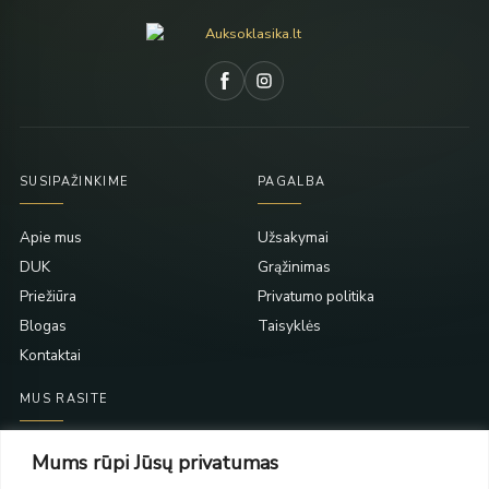
SUSIPAŽINKIME
PAGALBA
Apie mus
Užsakymai
DUK
Grąžinimas
Priežiūra
Privatumo politika
Blogas
Taisyklės
Kontaktai
MUS RASITE
Taikos pr. 139
Mums rūpi Jūsų privatumas
PC Molas, Klaipėda