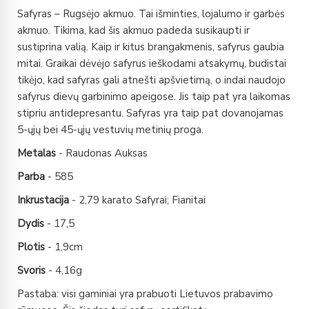
Safyras – Rugsėjo akmuo. Tai išminties, lojalumo ir garbės
akmuo. Tikima, kad šis akmuo padeda susikaupti ir
sustiprina valią. Kaip ir kitus brangakmenis, safyrus gaubia
mitai. Graikai dėvėjo safyrus ieškodami atsakymų, budistai
tikėjo, kad safyras gali atnešti apšvietimą, o indai naudojo
safyrus dievų garbinimo apeigose. Jis taip pat yra laikomas
stipriu antidepresantu. Safyras yra taip pat dovanojamas
5-ųjų bei 45-ųjų vestuvių metinių proga.
Metalas
- Raudonas Auksas
Parba
- 585
Inkrustacija
- 2,79 karato Safyrai; Fianitai
Dydis
- 17,5
Plotis
- 1,9cm
Svoris
- 4,16g
Pastaba: visi gaminiai yra prabuoti Lietuvos prabavimo