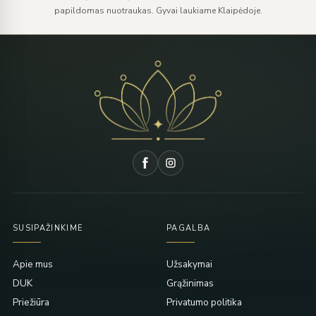
papildomas nuotraukas. Gyvai laukiame Klaipėdoje.
SUSIPAŽINKIME
PAGALBA
Apie mus
Užsakymai
DUK
Grąžinimas
Priežiūra
Privatumo politika