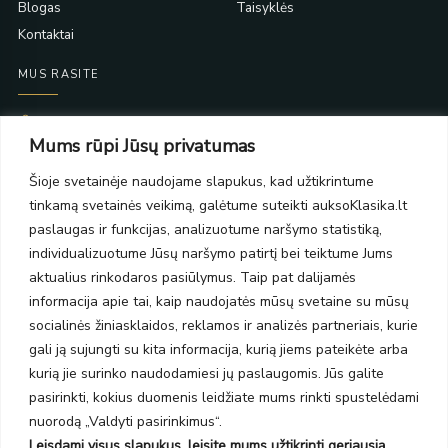
Blogas
Taisyklės
Kontaktai
MUS RASITE
Taikos pr. 139
Mums rūpi Jūsų privatumas
PC Molas, Klaipėda
Taikos pr. 141
Šioje svetainėje naudojame slapukus, kad užtikrintume
PC BIG 2, Klaipėda
tinkamą svetainės veikimą, galėtume suteikti auksoKlasika.lt
Šilutės pl. 35
PC Banginis, Klaipėda
paslaugas ir funkcijas, analizuotume naršymo statistiką,
individualizuotume Jūsų naršymo patirtį bei teiktume Jums
NAUJIENLAIŠKIS
aktualius rinkodaros pasiūlymus. Taip pat dalijamės
informacija apie tai, kaip naudojatės mūsų svetaine su mūsų
Prenumeruokite ir gaukite pasiūlymus, naujienas bei riboto
socialinės žiniasklaidos, reklamos ir analizės partneriais, kurie
leidimo kolekcijas.
gali ją sujungti su kita informacija, kurią jiems pateikėte arba
kurią jie surinko naudodamiesi jų paslaugomis. Jūs galite
pasirinkti, kokius duomenis leidžiate mums rinkti spustelėdami
nuorodą „Valdyti pasirinkimus“.
Leisdami visus slapukus, leisite mums užtikrinti geriausią
SIŲSTI