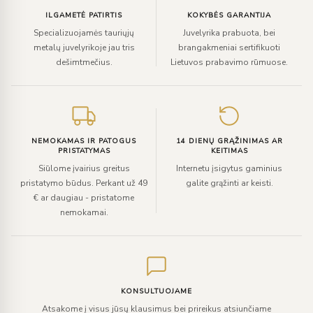
ILGAMETĖ PATIRTIS
KOKYBĖS GARANTIJA
Specializuojamės tauriųjų
Juvelyrika prabuota, bei
metalų juvelyrikoje jau tris
brangakmeniai sertifikuoti
dešimtmečius.
Lietuvos prabavimo rūmuose.
NEMOKAMAS IR PATOGUS
14 DIENŲ GRĄŽINIMAS AR
PRISTATYMAS
KEITIMAS
Siūlome įvairius greitus
Internetu įsigytus gaminius
pristatymo būdus. Perkant už 49
galite grąžinti ar keisti.
€ ar daugiau - pristatome
nemokamai.
KONSULTUOJAME
Atsakome į visus jūsų klausimus bei prireikus atsiunčiame