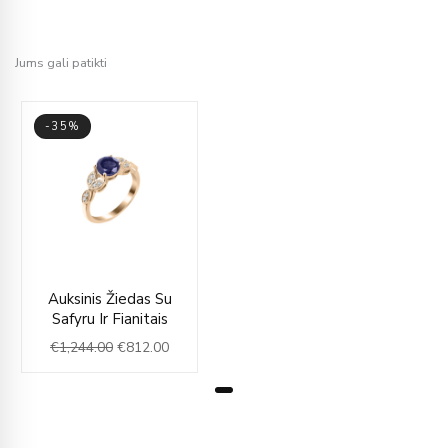
Jums gali patikti
-35%
Original
Current
Auksinis Žiedas Su
price
price
Safyru Ir Fianitais
was:
is:
€
1,244.00
€
812.00
€1,244.00.
€812.00.