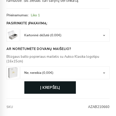
rūmuose. Šis žiedas turi safyrų sertifikatą.
Prieinamumas:
Liko 1
PASIRINKITE ĮPAKAVIMĄ:
AR NORĖTUMĖTE DOVANŲ MAIŠELIO?
Blizgaus balto popieriaus maišelis su Aukso Klasika logotipu
(16x15cm)
Į KREPŠELĮ
AZAB210660
SKU