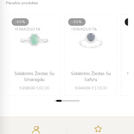
Panašūs produktai
-66%
-65%
-6
IŠPARDUOTA
IŠPARDUOTA
rent
Original
Current
Original
Current
Sidabrinis Žiedas Su
Sidabrinis Žiedas Su
Sid
e
price
price
price
price
Smaragdu
Safyru
was:
is:
was:
is:
€
238.00
€
82.00
€
340.00
€
119.00
.00.
€238.00.
€82.00.
€340.00.
€119.00.
Įveskite
el.
paštą