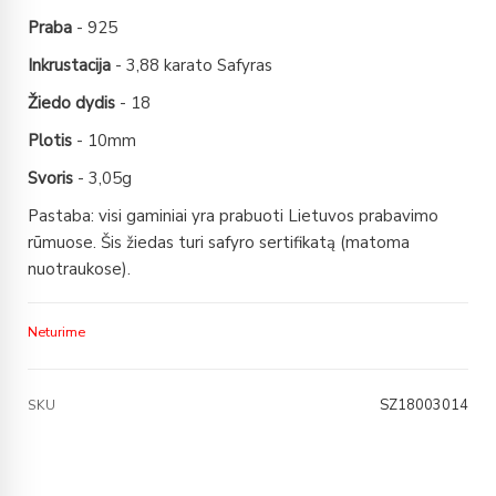
Praba
- 925
Inkrustacija
- 3,88 karato Safyras
Žiedo dydis
- 18
Plotis
- 10mm
Svoris
- 3,05g
Pastaba: visi gaminiai yra prabuoti Lietuvos prabavimo
rūmuose. Šis žiedas turi safyro sertifikatą (matoma
nuotraukose).
Neturime
SZ18003014
SKU