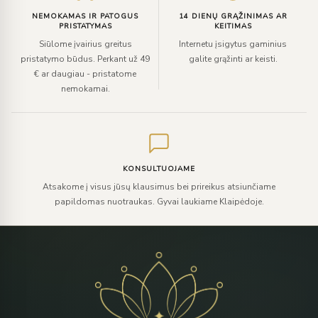
NEMOKAMAS IR PATOGUS
14 DIENŲ GRĄŽINIMAS AR
PRISTATYMAS
KEITIMAS
Siūlome įvairius greitus
Internetu įsigytus gaminius
pristatymo būdus. Perkant už 49
galite grąžinti ar keisti.
€ ar daugiau - pristatome
nemokamai.
KONSULTUOJAME
Atsakome į visus jūsų klausimus bei prireikus atsiunčiame
papildomas nuotraukas. Gyvai laukiame Klaipėdoje.