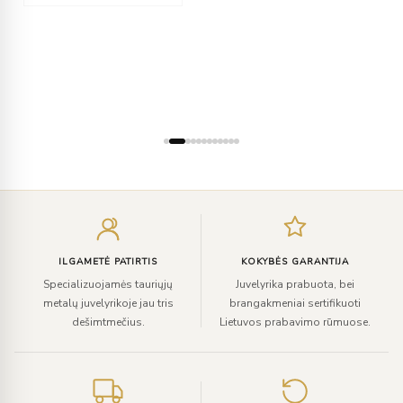
Įveskite
el.
paštą
ILGAMETĖ PATIRTIS
KOKYBĖS GARANTIJA
Specializuojamės tauriųjų
Juvelyrika prabuota, bei
metalų juvelyrikoje jau tris
brangakmeniai sertifikuoti
dešimtmečius.
Lietuvos prabavimo rūmuose.