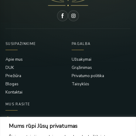
SUSIPAŽINKIME
PAGALBA
Apie mus
Užsakymai
DUK
Grąžinimas
Priežiūra
Privatumo politika
Blogas
Taisyklės
Kontaktai
MUS RASITE
Taikos pr. 139
Mums rūpi Jūsų privatumas
PC Molas, Klaipėda
Taikos pr. 141